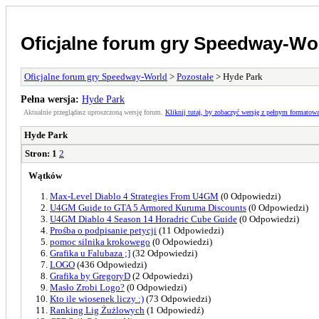
Oficjalne forum gry Speedway-Wo
Oficjalne forum gry Speedway-World
>
Pozostałe
> Hyde Park
Pełna wersja:
Hyde Park
Aktualnie przeglądasz uproszczoną wersję forum.
Kliknij tutaj, by zobaczyć wersję z pełnym formatow
Hyde Park
Stron:
1
2
Wątków
Max-Level Diablo 4 Strategies From U4GM
(0 Odpowiedzi)
U4GM Guide to GTA 5 Armored Kuruma Discounts
(0 Odpowiedzi)
U4GM Diablo 4 Season 14 Horadric Cube Guide
(0 Odpowiedzi)
Prośba o podpisanie petycji
(11 Odpowiedzi)
pomoc silnika krokowego
(0 Odpowiedzi)
Grafika u Falubaza ;]
(32 Odpowiedzi)
LOGO
(436 Odpowiedzi)
Grafika by GregoryD
(2 Odpowiedzi)
Masło Zrobi Logo?
(0 Odpowiedzi)
Kto ile wiosenek liczy :)
(73 Odpowiedzi)
Ranking Lig Żużlowych
(1 Odpowiedź)