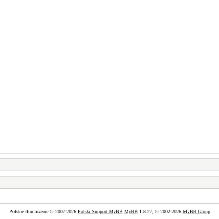
Polskie tłumaczenie © 2007-2026
Polski Support MyBB
MyBB
1.8.27, © 2002-2026
MyBB Group