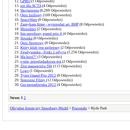
GPRO
(1 Odpowiedź)
nie dla ACTA
(4 Odpowiedzi)
Skojarzenia
(6,269 Odpowiedzi)
Quiz żużlowy
(169 Odpowiedzi)
SpaceWars
(0 Odpowiedzi)
Zamykam firmę - wyprzedaż art. BHP
(8 Odpowiedzi)
Menedżer
(2 Odpowiedzi)
fim speedway grand prix 4
(4 Odpowiedzi)
Stronka
(0 Odpowiedzi)
Quiz Sportowy
(9 Odpowiedzi)
Który klub jest najlepszy
(2 Odpowiedzi)
Zgadywanka - Fotki 2 edycja
(1,256 Odpowiedzi)
Ma ktoś??
(3 Odpowiedzi)
e-sim, przeglądarkowa gra
(2 Odpowiedzi)
Zlot managerów SW
(115 Odpowiedzi)
Logo
(1 Odpowiedź)
Typer Grand Prix 2012
(0 Odpowiedzi)
Śmieszne Filmy
(12 Odpowiedzi)
Gra menadżerska 2012
(4 Odpowiedzi)
Stron:
1
2
Oficjalne forum gry Speedway-World
>
Pozostałe
> Hyde Park