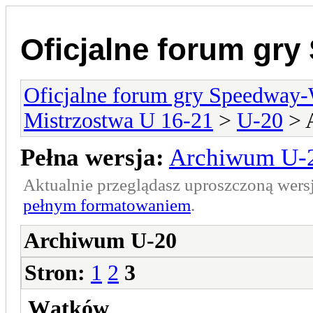
Oficjalne forum gr
Oficjalne forum gry Speedway
Mistrzostwa U 16-21
>
U-20
> 
Pełna wersja:
Archiwum U-
Aktualnie przeglądasz uproszczoną wers
pełnym formatowaniem
.
Archiwum U-20
Stron:
1
2
3
Wątków