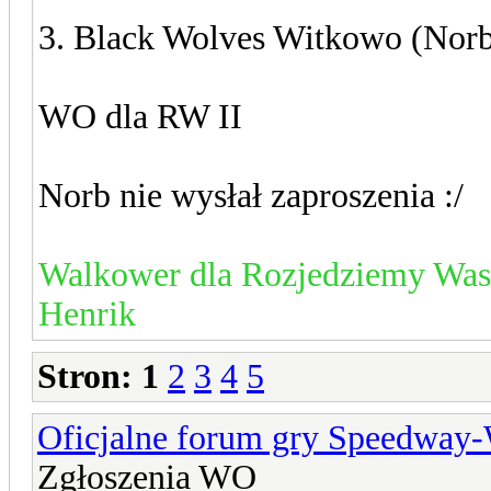
3. Black Wolves Witkowo (Norb
WO dla RW II
Norb nie wysłał zaproszenia :/
Walkower dla Rozjedziemy Was
Henrik
Stron:
1
2
3
4
5
Oficjalne forum gry Speedway
Zgłoszenia WO