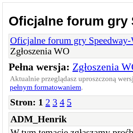
Oficjalne forum gr
Oficjalne forum gry Speedway
Zgłoszenia WO
Pełna wersja:
Zgłoszenia 
Aktualnie przeglądasz uproszczoną wers
pełnym formatowaniem
.
Stron:
1
2
3
4
5
ADM_Henrik
W tym temacie zgłaszamy proś