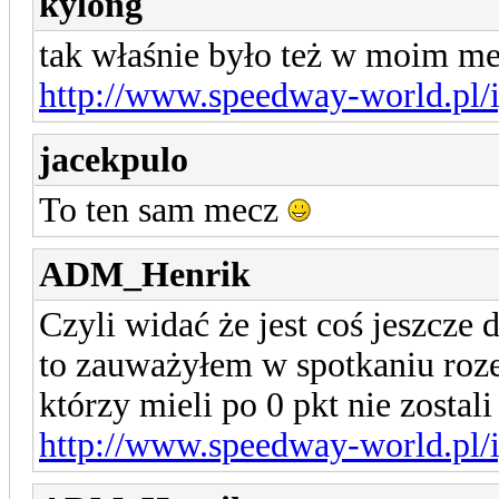
kylong
tak właśnie było też w moim me
http://www.speedway-world.pl/i
jacekpulo
To ten sam mecz
ADM_Henrik
Czyli widać że jest coś jeszcz
to zauważyłem w spotkaniu roz
którzy mieli po 0 pkt nie zostal
http://www.speedway-world.pl/i