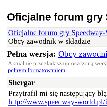
Oficjalne forum gr
Oficjalne forum gry Speedway
Obcy zawodnik w składzie
Pełna wersja:
Obcy zawodni
Aktualnie przeglądasz uproszczoną wers
pełnym formatowaniem
.
Shergar
Przytrafił mi się następujący bł
http://www.speedway-world.pl/i