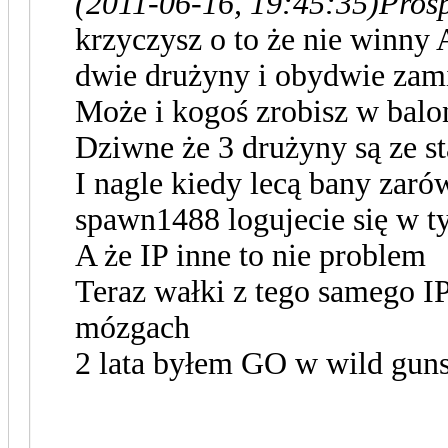
(2011-06-16, 19:45:35)
Prosp
krzyczysz o to że nie winny 
dwie drużyny i obydwie zam
Może i kogoś zrobisz w balona
Dziwne że 3 drużyny są ze sta
I nagle kiedy lecą bany zar
spawn1488 logujecie się w 
A że IP inne to nie problem
Teraz wałki z tego samego IP
mózgach
2 lata byłem GO w wild guns