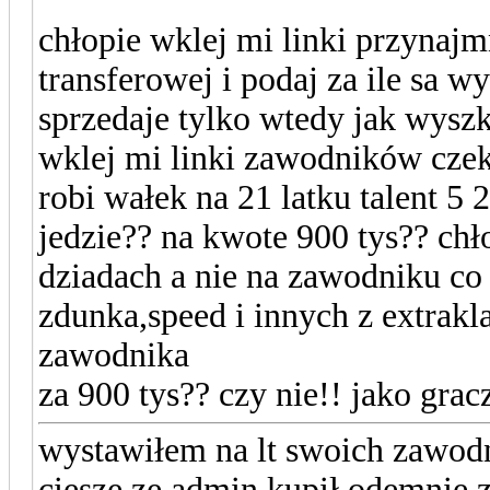
chłopie wklej mi linki przynajm
transferowej i podaj za ile sa w
sprzedaje tylko wtedy jak wyszk
wklej mi linki zawodników czek
robi wałek na 21 latku talent 5 
jedzie?? na kwote 900 tys?? chł
dziadach a nie na zawodniku co
zdunka,speed i innych z extrakla
zawodnika
za 900 tys?? czy nie!! jako grac
wystawiłem na lt swoich zawodni
ciesze ze admin kupił odemnie