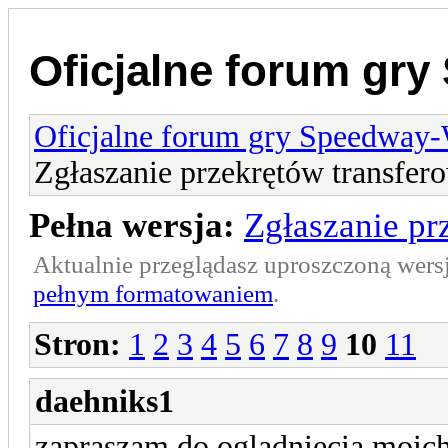
Oficjalne forum gr
Oficjalne forum gry Speedway
Zgłaszanie przekrętów transfer
Pełna wersja:
Zgłaszanie pr
Aktualnie przeglądasz uproszczoną wers
pełnym formatowaniem
.
Stron:
1
2
3
4
5
6
7
8
9
10
11
daehniks1
zapraszam do ogladniecia moich 