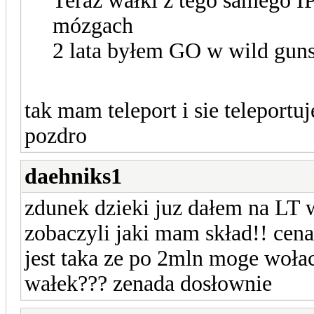
Teraz wałki z tego samego IP
mózgach
2 lata byłem GO w wild guns
tak mam teleport i sie teleport
pozdro
daehniks1
zdunek dzieki juz dałem na LT w
zobaczyli jaki mam skład!! cen
jest taka ze po 2mln moge wołac 
wałek??? zenada dosłownie