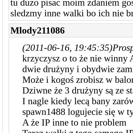
tu duzo pisac moim zdaniem gos
sledzmy inne walki bo ich nie b
Mlody211086
(2011-06-16, 19:45:35)
Prosp
krzyczysz o to że nie winny 
dwie drużyny i obydwie zam
Może i kogoś zrobisz w balona
Dziwne że 3 drużyny są ze sta
I nagle kiedy lecą bany zar
spawn1488 logujecie się w 
A że IP inne to nie problem