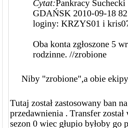
Cytat:
Pankracy Suche
GDAŃSK 2010-09-18 821
loginy: KRZYS01 i kris0
Oba konta zgłoszone 5 wr
rodzinne. //zrobione
Niby "zrobione",a obie ekipy
Tutaj został zastosowany ban na 
przedawnienia . Transfer zosta
sezon 0 wiec głupio byłoby go 