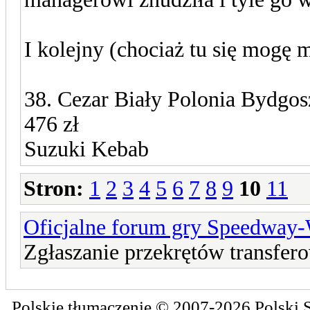
I kolejny (chociaż tu się mogę m
38. Cezar Biały Polonia Bydgo
476 zł
Suzuki Kebab
Stron:
1
2
3
4
5
6
7
8
9
10
11
Oficjalne forum gry Speedway
Zgłaszanie przekrętów transfer
Polskie tłumaczenie © 2007-2026
Polski