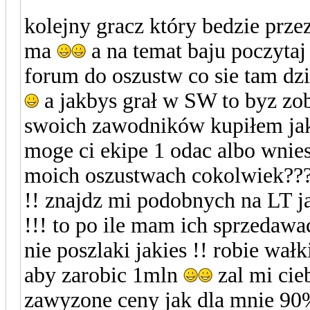
kolejny gracz który bedzie prze
ma
a na temat baju poczytaj
forum do oszustw co sie tam dz
a jakbys grał w SW to byz zoba
swoich zawodników kupiłem j
moge ci ekipe 1 odac albo wnie
moich oszustwach cokolwiek???
!! znajdz mi podobnych na LT j
!!! to po ile mam ich sprzedawa
nie poszlaki jakies !! robie wa
aby zarobic 1mln
zal mi cieb
zawyzone ceny jak dla mnie 90%