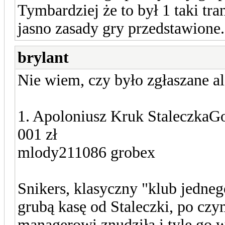
Tymbardziej że to był 1 taki tra
jasno zasady gry przedstawione.
brylant
Nie wiem, czy było zgłaszane al
1. Apoloniusz Kruk Staleczka
001 zł
mlody211086 grobex
Snikers, klasyczny "klub jedneg
grubą kasę od Staleczki, po cz
managerowi znudziła i tyle go w