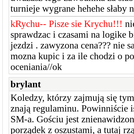
turnieje wygrane hehehe słaby 
kRychu-- Pisze sie Krychu!!!
nie
sprawdzac i czasami na logike br
jezdzi . zawyzona cena??? nie sa
mozna kupic i za ile chodzi o p
oceniania//ok
brylant
Koledzy, którzy zajmują się tym
znają regulaminu. Powinniście i
SM-a. Gościu jest znienawidzony
porządek z oszustami, a tutaj rz