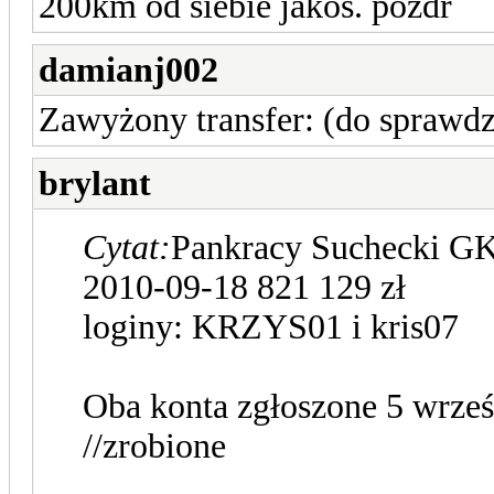
200km od siebie jakos. pozdr
damianj002
Zawyżony transfer: (do sprawd
brylant
Cytat:
Pankracy Sucheck
2010-09-18 821 129 zł
loginy: KRZYS01 i kris07
Oba konta zgłoszone 5 wrześ
//zrobione