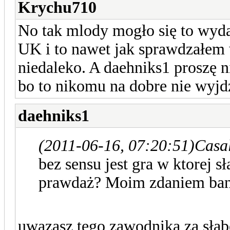
Krychu710
No tak mlody mogło się to wyda
UK i to nawet jak sprawdzałem 
niedaleko. A daehniks1 proszę ni
bo to nikomu na dobre nie wyjdz
daehniks1
(2011-06-16, 07:20:51)
Casal
bez sensu jest gra w ktorej 
prawdaż? Moim zdaniem ban n
uwazasz tego zawodnika za słabe