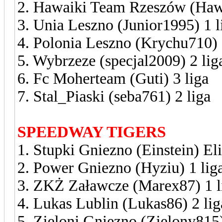
2. Hawaiki Team Rzeszów (Hawa
3. Unia Leszno (Junior1995) 1 l
4. Polonia Leszno (Krychu710) 
5. Wybrzeze (specjal2009) 2 lig
6. Fc Moherteam (Guti) 3 liga
7. Stal_Piaski (seba761) 2 liga
SPEEDWAY TIGERS
1. Stupki Gniezno (Einstein) El
2. Power Gniezno (Hyziu) 1 lig
3. ZKŻ Załawcze (Marex87) 1 l
4. Lukas Lublin (Lukas86) 2 lig
5. Zieloni Gniezno (Zielony815)