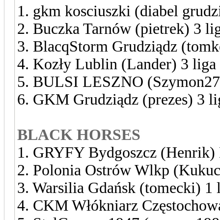
1. gkm kosciuszki (diabel grudzi
2. Buczka Tarnów (pietrek) 3 li
3. BlacqStorm Grudziądz (tomk
4. Kozły Lublin (Lander) 3 liga
5. BULSI LESZNO (Szymon278
6. GKM Grudziądz (prezes) 3 li
BLACK HORSES
1. GRYFY Bydgoszcz (Henrik) 
2. Polonia Ostrów Wlkp (Kukuc
3. Warsilia Gdańsk (tomecki) 1 
4. CKM Włókniarz Częstochowa