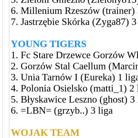
6. Millenium Rzeszów (trainer) 
7. Jastrzębie Skórka (Zyga87) 3
YOUNG TIGERS
1. Fc Stare Drzewce Gorzów Wl
2. Gorzów Stal Caellum (Marci
3. Unia Tarnów I (Eureka) 1 lig
4. Polonia Osielsko (matti_1) 2 
5. Błyskawice Leszno (ghost) 3 
6. =LBN= (grzyb..) 3 liga
WOJAK TEAM