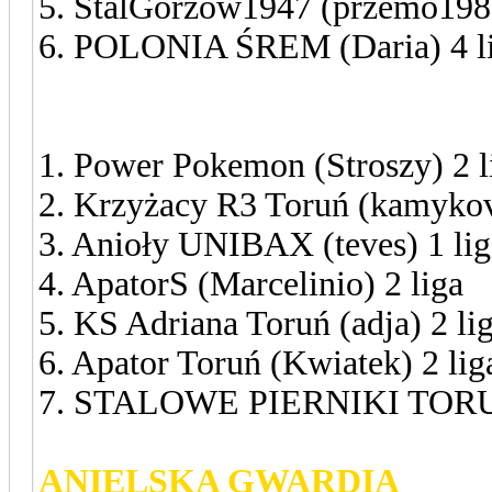
5. StalGorzow1947 (przemo1986
6. POLONIA ŚREM (Daria) 4 l
KRZYŻACKA GWARDIA
1. Power Pokemon (Stroszy) 2 l
2. Krzyżacy R3 Toruń (kamykov)
3. Anioły UNIBAX (teves) 1 lig
4. ApatorS (Marcelinio) 2 liga
5. KS Adriana Toruń (adja) 2 li
6. Apator Toruń (Kwiatek) 2 lig
7. STALOWE PIERNIKI TORUŃ 
ANIELSKA GWARDIA