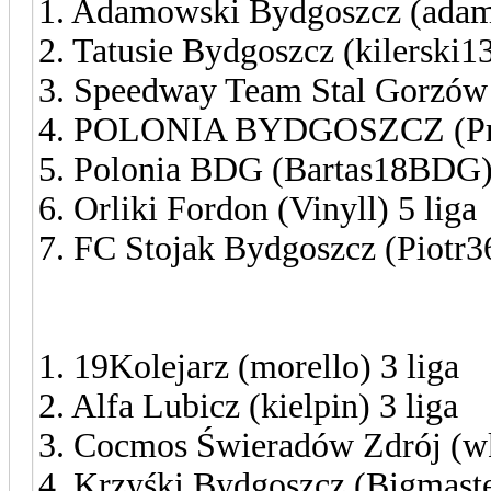
1. Adamowski Bydgoszcz (adamo
2. Tatusie Bydgoszcz (kilerski13
3. Speedway Team Stal Gorzów (
4. POLONIA BYDGOSZCZ (Prz
5. Polonia BDG (Bartas18BDG) 
6. Orliki Fordon (Vinyll) 5 liga
7. FC Stojak Bydgoszcz (Piotr3
SPORTOWA JUNIOR BYD
1. 19Kolejarz (morello) 3 liga
2. Alfa Lubicz (kielpin) 3 liga
3. Cocmos Świeradów Zdrój (wk
4. Krzyśki Bydgoszcz (Bigmaste