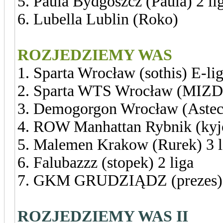
5. Paula Bydgoszcz (Paula) 2 li
6. Lubella Lublin (Roko)
ROZJEDZIEMY WAS
1. Sparta Wrocław (sothis) E-li
2. Sparta WTS Wrocław (MIZDR
3. Demogorgon Wrocław (Astec
4. ROW Manhattan Rybnik (kyjo
5. Malemen Krakow (Rurek) 3 l
6. Falubazzz (stopek) 2 liga
7. GKM GRUDZIĄDZ (prezes) 
ROZJEDZIEMY WAS II