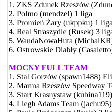
1. ZKS Zdunek Rzeszów (Zdune
2. Polmo (mendzel) 1 liga
3. Promień Żary (ukppku) 1 lig
4. Real Straszydle (Rusek) 3 lig
5. WandaNowaHuta (MichalKR) 
6. Ostrowskie Diabły (Casaletto)
MOCNY FULL TEAM
1. Stal Gorzów (spawn1488) El
2. Marma Rzeszów Speedway Te
3. Start Krasnystaw (kubina119)
4. Liegh Adams Team (jachu95) 