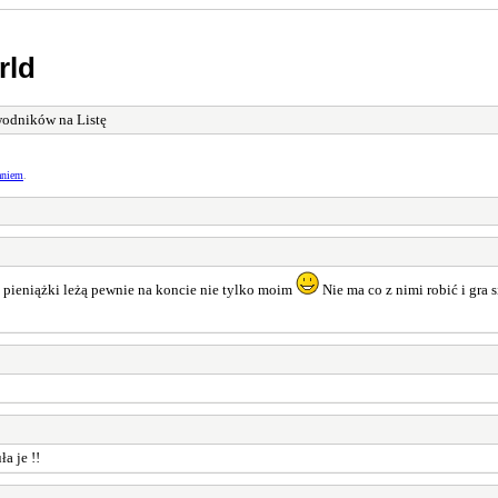
rld
odników na Listę
aniem
.
 pieniążki leżą pewnie na koncie nie tylko moim
Nie ma co z nimi robić i gra 
a je !!