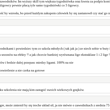
awodników. Im wyższy skill tym większa tygodniówka oraz kwota za podpis kontrak
raligowcy pewnie płacą tyle samo tygodniówki co 5 ligowcy.
lność by wzrosła, bo przed każdym zakupem człowiek by się zastanowił czy stać go n
wodnikami i powiedziec tym co szkola młodych ( tak jak ja ) ze niech sobie w buty
ilka sezonów na efekty !! a jak chcecie bardziej wyrównana lige ekstraklase 1 i 2 
ołów i bedzie dalej przepasc miedzy ligami. 100% na nie
 oswietlenie a nie czeka na gotowe
aku szkolenia nie mają kim zastąpić swoich wiekowych grajków.
re, może zmienił by się troche układ sił, ja nie mówie o zawodnikach z srednia 75 ..