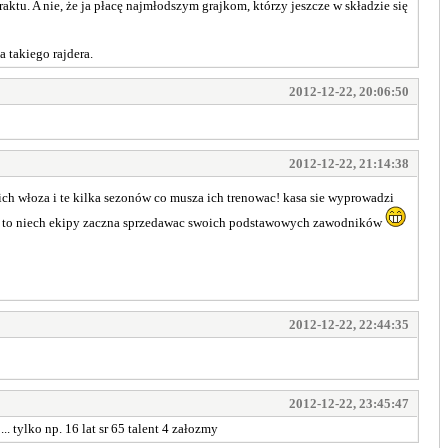
tu. A nie, że ja płacę najmłodszym grajkom, którzy jeszcze w składzie się
a takiego rajdera.
2012-12-22, 20:06:50
2012-12-22, 21:14:38
 ich włoza i te kilka sezonów co musza ich trenowac! kasa sie wyprowadzi
lige ! to niech ekipy zaczna sprzedawac swoich podstawowych zawodników
2012-12-22, 22:44:35
2012-12-22, 23:45:47
. tylko np. 16 lat sr 65 talent 4 załozmy