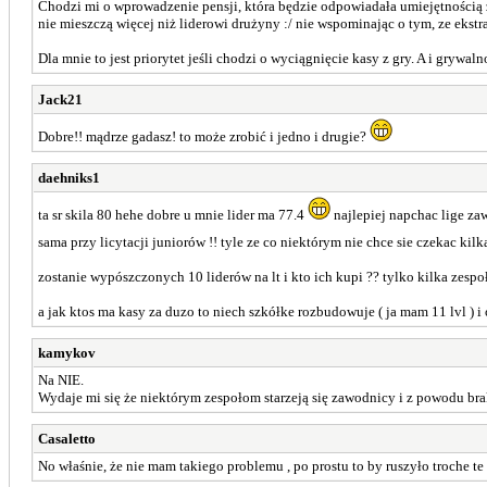
Chodzi mi o wprowadzenie pensji, która będzie odpowiadała umiejętnością z
nie mieszczą więcej niż liderowi drużyny :/ nie wspominając o tym, ze ekst
Dla mnie to jest priorytet jeśli chodzi o wyciągnięcie kasy z gry. A i grywa
Jack21
Dobre!! mądrze gadasz! to może zrobić i jedno i drugie?
daehniks1
ta sr skila 80 hehe dobre u mnie lider ma 77.4
najlepiej napchac lige za
sama przy licytacji juniorów !! tyle ze co niektórym nie chce sie czekac k
zostanie wypószczonych 10 liderów na lt i kto ich kupi ?? tylko kilka zesp
a jak ktos ma kasy za duzo to niech szkółke rozbudowuje ( ja mam 11 lvl ) i
kamykov
Na NIE.
Wydaje mi się że niektórym zespołom starzeją się zawodnicy i z powodu br
Casaletto
No właśnie, że nie mam takiego problemu , po prostu to by ruszyło troche te g