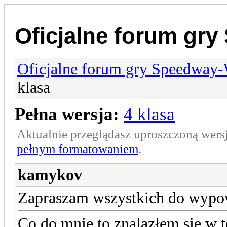
Oficjalne forum gr
Oficjalne forum gry Speedway
klasa
Pełna wersja:
4 klasa
Aktualnie przeglądasz uproszczoną wers
pełnym formatowaniem
.
kamykov
Zapraszam wszystkich do wypow
Co do mnie to znalazłem się w t