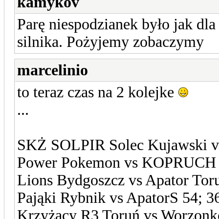
kamykov
Parę niespodzianek było jak dl
silnika. Pożyjemy zobaczymy
marcelinio
to teraz czas na 2 kolejke
...
SKŻ SOLPIR Solec Kujawski v
Power Pokemon vs KOPRUCH 
Lions Bydgoszcz vs Apator Tor
Pająki Rybnik vs ApatorS 54; 3
Krzyżacy R3 Toruń vs Worzonk