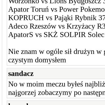
Worzonko vs Lions Bydgoszcz 
Apator Toruń vs Power Pokemo
KOPRUCH vs Pająki Rybnik 37
Adeco Rzeszów vs Krzyżacy R3
ApatorS vs SKŻ SOLPIR Solec
Nie znam w ogóle sił drużyn w 
czystym domysłem
sandacz
No w moim meczu byłeś najbliże
najgorzej zobaczymy po następn