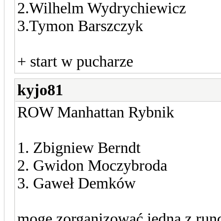
2.Wilhelm Wydrychiewicz
3.Tymon Barszczyk
+ start w pucharze
kyjo81
ROW Manhattan Rybnik
1. Zbigniew Berndt
2. Gwidon Moczybroda
3. Gaweł Demków
mogę zorganizować jedną z run