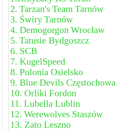
2. Tarzan's Team Tarnów
3. Świry Tarnów
4. Demogorgon Wrocław
5. Tatusie Bydgoszcz
6. SCB
7. KugelSpeed
8. Polonia Osielsko
9. Blue Devils Częstochowa
10. Orliki Fordon
11. Lubella Lublin
12. Werewolves Staszów
13. Zato Leszno