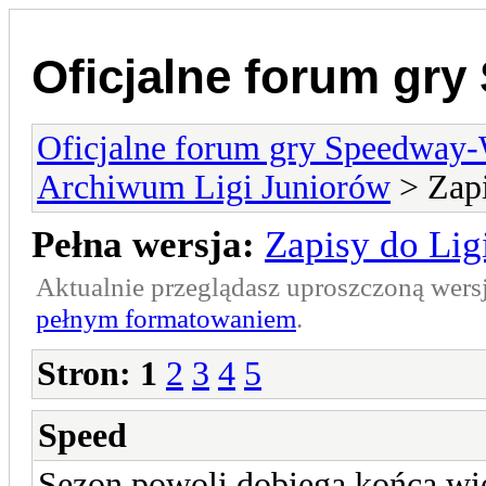
Oficjalne forum gr
Oficjalne forum gry Speedway
Archiwum Ligi Juniorów
> Zapi
Pełna wersja:
Zapisy do Lig
Aktualnie przeglądasz uproszczoną wers
pełnym formatowaniem
.
Stron:
1
2
3
4
5
Speed
Sezon powoli dobiega końca wię