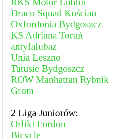
RKS Motor Lublin
Draco Squad Kościan
Oxfordonia Bydgoszcz
KS Adriana Toruń
antyfalubaz
Unia Leszno
Tatusie Bydgoszcz
ROW Manhattan Rybnik
Grom
2 Liga Juniorów:
Orliki Fordon
Bicycle