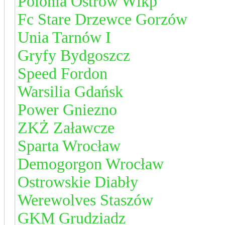
Polonia Ostrów Wlkp
Fc Stare Drzewce Gorzów
Unia Tarnów I
Gryfy Bydgoszcz
Speed Fordon
Warsilia Gdańsk
Power Gniezno
ZKŻ Załawcze
Sparta Wrocław
Demogorgon Wrocław
Ostrowskie Diabły
Werewolves Staszów
GKM Grudziadz