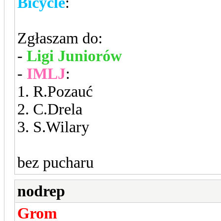
Bicycle
:
Zgłaszam do:
-
Ligi Juniorów
-
IMLJ
:
1. R.Pozauć
2. C.Drela
3. S.Wilary
bez pucharu
nodrep
Grom