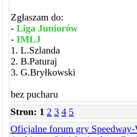
Zgłaszam do:
-
Liga Juniorów
-
IMLJ
1. L.Szlanda
2. B.Paturaj
3. G.Bryłkowski
bez pucharu
Stron:
1
2
3
4
5
Oficjalne forum gry Speedway