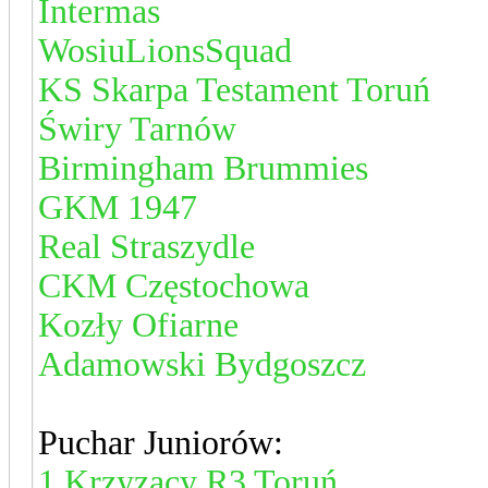
Intermas
WosiuLionsSquad
KS Skarpa Testament Toruń
Świry Tarnów
Birmingham Brummies
GKM 1947
Real Straszydle
CKM Częstochowa
Kozły Ofiarne
Adamowski Bydgoszcz
Puchar Juniorów:
1.Krzyzacy R3 Toruń