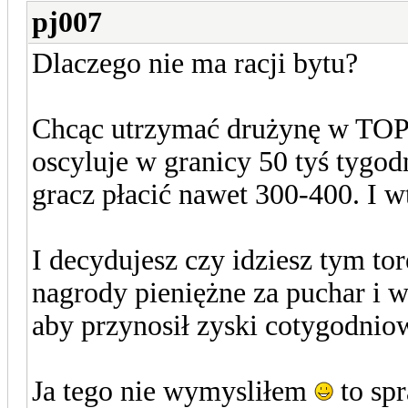
pj007
Dlaczego nie ma racji bytu?
Chcąc utrzymać drużynę w TOP e
oscyluje w granicy 50 tyś tygo
gracz płacić nawet 300-400. I wt
I decydujesz czy idziesz tym to
nagrody pieniężne za puchar i w
aby przynosił zyski cotygodnio
Ja tego nie wymysliłem
to sp