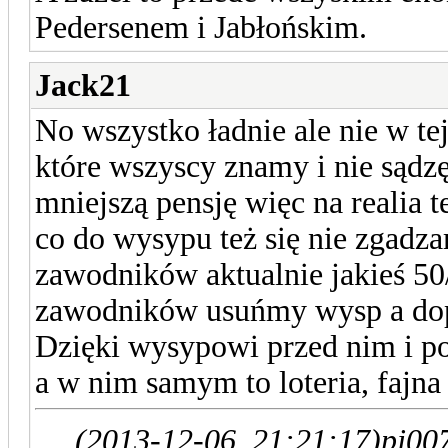
Pedersenem i Jabłońskim.
Jack21
No wszystko ładnie ale nie w te
które wszyscy znamy i nie sądzę
mniejszą pensję więc na realia t
co do wysypu też się nie zgadz
zawodników aktualnie jakieś 5
zawodników usuńmy wysp a dopi
Dzięki wysypowi przed nim i p
a w nim samym to loteria, fajna 
(2013-12-06, 21:21:17)
pj00