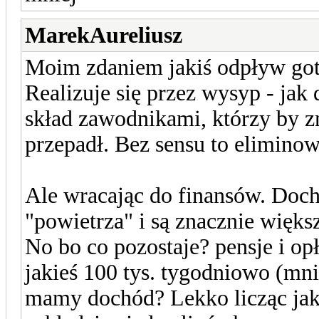
MarekAureliusz
Moim zdaniem jakiś odpływ gotó
Realizuje się przez wysyp - ja
skład zawodnikami, którzy by zni
przepadł. Bez sensu to eliminow
Ale wracając do finansów. Doch
"powietrza" i są znacznie więks
No bo co pozostaje? pensje i op
jakieś 100 tys. tygodniowo (mni
mamy dochód? Lekko licząc jaki