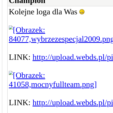
Champion
Kolejne loga dla Was
LINK:
http://upload.webds.pl/p
LINK:
http://upload.webds.pl/