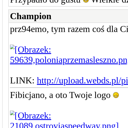
Champion
prz94emo, tym razem coś dla C
LINK:
http://upload.webds.pl/p
Fibicjano, a oto Twoje logo