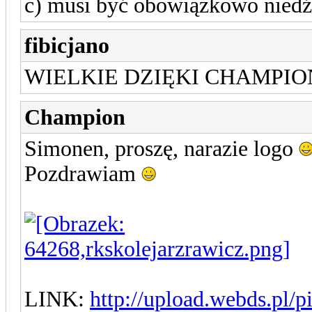
c) musi być obowiązkowo niedź
fibicjano
WIELKIE DZIĘKI CHAMPI
Champion
Simonen, proszę, narazie logo
Pozdrawiam
LINK:
http://upload.webds.pl/p