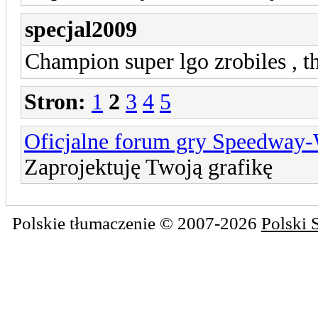
specjal2009
Champion super lgo zrobiles , 
Stron:
1
2
3
4
5
Oficjalne forum gry Speedway
Zaprojektuję Twoją grafikę
Polskie tłumaczenie © 2007-2026
Polski