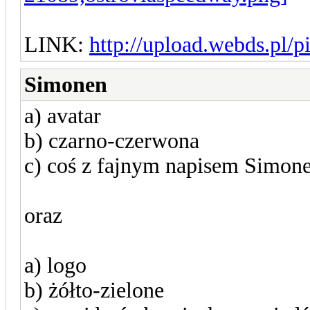
LINK:
http://upload.webds.pl/p
Simonen
a) avatar
b) czarno-czerwona
c) coś z fajnym napisem Simonen
oraz
a) logo
b) żółto-zielone