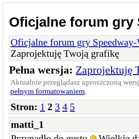
Oficjalne forum gr
Oficjalne forum gry Speedway
Zaprojektuję Twoją grafikę
Pełna wersja:
Zaprojektuję 
Aktualnie przeglądasz uproszczoną wers
pełnym formatowaniem
.
Stron:
1
2
3
4
5
matti_1
Przypadło do gustu
Wielkie d