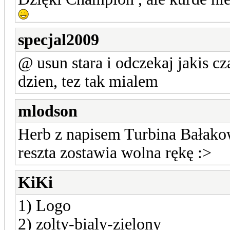
specjal2009
@ usun stara i odczekaj jakis c
dzien, tez tak mialem
mlodson
Herb z napisem Turbina Bałakow
reszta zostawia wolna rękę :>
KiKi
1) Logo
2) zolty-bialy-zielony