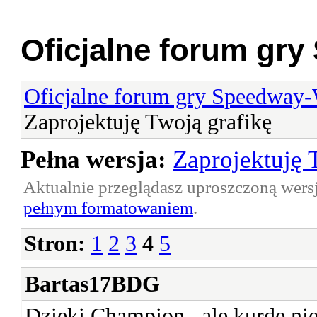
Oficjalne forum gr
Oficjalne forum gry Speedway
Zaprojektuję Twoją grafikę
Pełna wersja:
Zaprojektuję 
Aktualnie przeglądasz uproszczoną wers
pełnym formatowaniem
.
Stron:
1
2
3
4
5
Bartas17BDG
Dzięki Champion , ale kurde n