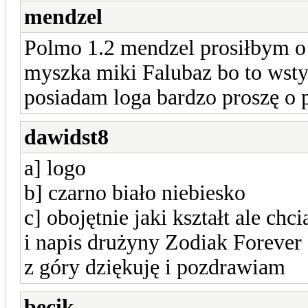
mendzel
Polmo 1.2 mendzel prosiłbym o 
myszka miki Falubaz bo to wstyd
posiadam loga bardzo proszę o
dawidst8
a] logo
b] czarno biało niebiesko
c] obojętnie jaki kształt ale ch
i napis drużyny Zodiak Forever
z góry dziękuję i pozdrawiam
becik