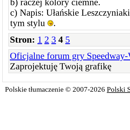
b) raczej kolory ciemne.
c) Napis: Ułańskie Leszczyniak
tym stylu
.
Stron:
1
2
3
4
5
Oficjalne forum gry Speedway
Zaprojektuję Twoją grafikę
Polskie tłumaczenie © 2007-2026
Polski