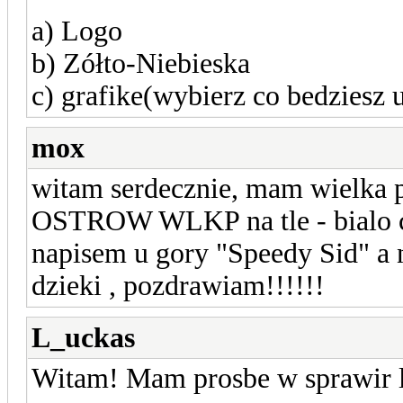
a) Logo
b) Zółto-Niebieska
c) grafike(wybierz co bedziesz 
mox
witam serdecznie, mam wielka pr
OSTROW WLKP na tle - bialo c
napisem u gory "Speedy Sid" a n
dzieki , pozdrawiam!!!!!!
L_uckas
Witam! Mam prosbe w sprawir 