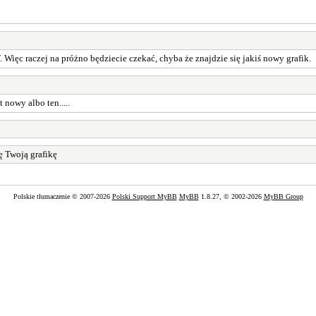
. Więc raczej na próżno będziecie czekać, chyba że znajdzie się jakiś nowy grafik.
 nowy albo ten.....
ę Twoją grafikę
Polskie tłumaczenie © 2007-2026
Polski Support MyBB
MyBB
1.8.27, © 2002-2026
MyBB Group