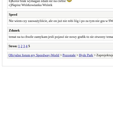
b)Kolor brak wymagan zdam sie na ciebie
c)Napisz Wtórkowianka Wtórek
Speed
Nie wiem czy zauważyliście, ale on już nie robi lóg i po za tym nie gra w SW
Zdunek
temat na ta chwile zamykam jesli pojawi sie nowy grafik to sie otworzy temat
Stron:
1
2
3
4
5
Oficjalne forum gry Speedway-World
>
Pozostałe
>
Hyde Park
> Zaprojektuj