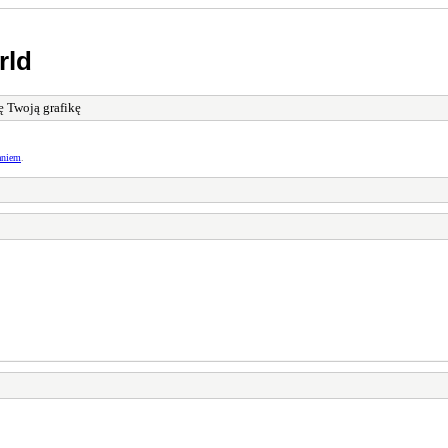
rld
ę Twoją grafikę
aniem
.