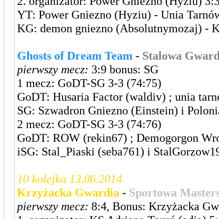
2. organizator: Power Gniezno (Hyziu) 3:3
YT: Power Gniezno (Hyziu) - Unia Tarnów
KG: demon gniezno (Absolutnymozaj) - 
Ghosts of Dream Team
-
Stalowa Gward
pierwszy mecz:
3:9 bonus: SG
1 mecz: GoDT-SG 3-3 (74:75)
GoDT: Husaria Factor (waldiv) ; unia tar
SG: Szwadron Gniezno (Einstein) i Polon
2 mecz: GoDT-SG 3-3 (74:76)
GoDT: ROW (rekin67) ; Demogorgon Wroc
iSG: Stal_Piaski (seba761) i StalGorzow1
10 kolejka 13.06.2014
Krzyżacka Gwardia
-
Sportowa Master
pierwszy mecz:
8:4, Bonus: Krzyżacka Gw