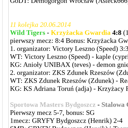
GoDT: Demogorgon Wrocław (Asteck666) ;
11 kolejka 20.06.2014
Wild Tigers
-
Krzyżacka Gwardia
4:8
(1
pierwszy mecz: 8:4 Bonus: Krzyżacka Gw
1. organizator: Victory Leszno (Speed) 3:
WT: Victory Leszno (Speed) - kaple (cypr
KG: Anioły UNIBAX (teves) - demon gni
2. organizator: ZKS Zdunek Rzeszów (Zdu
WT: ZKS Zdunek Rzeszów (Zdunek) - Real
KG: KS Adriana Toruń (adja) - Krzyżacy
Sportowa Masters Bydgoszcz
-
Stalowa
Pierwszy mecz 5-7, bonus: SG
1mecz: GRYFY Bydgoszcz (Henrik) 2-4