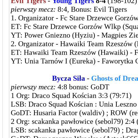
Evil Tigers
-
Young Tigers
8-4
(198-102)
pierwszy mecz:
8:4, Bonus: Evil Tigers
1. Organizator - Fc Stare Drzewce Gorzów
ET: Fc Stare Drzewce Gorzów Wlkp (Squall
YT: Power Gniezno (Hyziu) - Magpies Ziel
2. Organizator - Hawaiki Team Rzeszów (
ET: Hawaiki Team Rzeszów (Hawaiki) - F
YT: Unia Tarnów I (Eureka) - Faworytka 
Leszczyńska
Bycza Siła
-
Ghosts of Dr
pierwszy mecz:
4:8 bonus: GoDT
1 Org: Draco Squad Kościan 3:3 (79:71)
LSB: Draco Squad Kościan : Unia Leszno 
GoDT: Husaria Factor (waldiv) ; ROW (re
2 Org: scakanka pawłowice (sebol79) 2:4 
LSB: scakanka pawłowice (sebol79) ; Dra