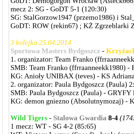
GoDT: Demogorgon Wrocław (Asteck666) ;
mecz 2: SG - GoDT 5-1 (120:30)
SG: StalGorzow1947 (przemo1986) i Stal_
GoDT: ROW (rekin67) ; KŻ Zgrzeblarki Zi
3 kolejka 25.04.2014
Sportowa Masters Bydgoszcz
-
Krzyżac
1. organizator: Team Franko (ffrraanneekk
SMB: Team Franko (ffrraanneekk1980) 
KG: Anioły UNIBAX (teves) - KS Adriana
2. organizator: Paula Bydgoszcz (Paula) 2
SMB: Paula Bydgoszcz (Paula) - GRYFY 
KG: demon gniezno (Absolutnymozaj) - 
Wild Tigers
-
Stalowa Gwardia
8-4
(174
1 mecz: WT - SG 4-2 (85:65)