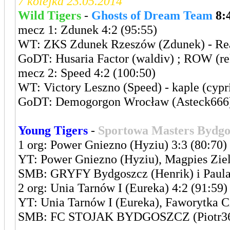
7 kolejka 23.05.2014
Wild Tigers
-
Ghosts of Dream Team
8:
mecz 1: Zdunek 4:2 (95:55)
WT: ZKS Zdunek Rzeszów (Zdunek) - Real
GoDT: Husaria Factor (waldiv) ; ROW (re
mecz 2: Speed 4:2 (100:50)
WT: Victory Leszno (Speed) - kaple (cypr
GoDT: Demogorgon Wrocław (Asteck666) 
Young Tigers
-
Sportowa Masters Bydgo
1 org: Power Gniezno (Hyziu) 3:3 (80:70)
YT: Power Gniezno (Hyziu), Magpies Ziel
SMB: GRYFY Bydgoszcz (Henrik) i Paula
2 org: Unia Tarnów I (Eureka) 4:2 (91:59)
YT: Unia Tarnów I (Eureka), Faworytka 
SMB: FC STOJAK BYDGOSZCZ (Piotr36) i