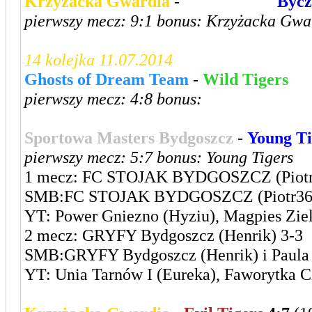
Krzyżacka Gwardia
-
Leszczyńska
Bycz
pierwszy mecz: 9:1 bonus: Krzyżacka Gwa
14 kolejka 11.07.2014
Ghosts of Dream Team
-
Wild Tigers
pierwszy mecz: 4:8 bonus:
Sportowa Masters Bydgoszcz
-
Young Ti
pierwszy mecz: 5:7 bonus: Young Tigers
1 mecz: FC STOJAK BYDGOSZCZ (Piotr
SMB:FC STOJAK BYDGOSZCZ (Piotr36) i 
YT: Power Gniezno (Hyziu), Magpies Zielo
2 mecz: GRYFY Bydgoszcz (Henrik) 3-3
SMB:GRYFY Bydgoszcz (Henrik) i Paula B
YT: Unia Tarnów I (Eureka), Faworytka 