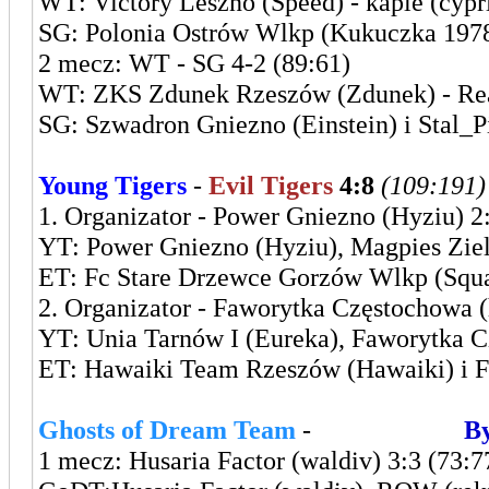
WT: Victory Leszno (Speed) - kaple (cypri
SG: Polonia Ostrów Wlkp (Kukuczka 1978
2 mecz: WT - SG 4-2 (89:61)
WT: ZKS Zdunek Rzeszów (Zdunek) - Real
SG: Szwadron Gniezno (Einstein) i Stal_Pi
Young Tigers
-
Evil Tigers
4:8
(109:191)
1. Organizator - Power Gniezno (Hyziu) 2
YT: Power Gniezno (Hyziu), Magpies Ziel
ET: Fc Stare Drzewce Gorzów Wlkp (Squal
2. Organizator - Faworytka Częstochowa 
YT: Unia Tarnów I (Eureka), Faworytka 
ET: Hawaiki Team Rzeszów (Hawaiki) i 
Ghosts of Dream Team
-
Leszczyńska
By
1 mecz: Husaria Factor (waldiv) 3:3 (73:7