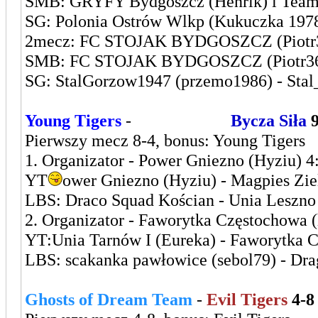
SMB: GRYFY Bydgoszcz (Henrik) i Team F
SG: Polonia Ostrów Wlkp (Kukuczka 1978)
2mecz: FC STOJAK BYDGOSZCZ (Piotr3
SMB: FC STOJAK BYDGOSZCZ (Piotr36) i
SG: StalGorzow1947 (przemo1986) - Stal_
Young Tigers
-
Leszczyńska
Bycza Siła
Pierwszy mecz 8-4, bonus: Young Tigers
1. Organizator - Power Gniezno (Hyziu) 4
YT
ower Gniezno (Hyziu) - Magpies Zie
LBS: Draco Squad Kościan - Unia Leszno 
2. Organizator - Faworytka Częstochowa 
YT:Unia Tarnów I (Eureka) - Faworytka 
LBS: scakanka pawłowice (sebol79) - Dra
Ghosts of Dream Team
-
Evil Tigers
4-8