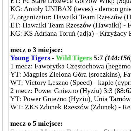
ET: Fc Stare Drzewce Gorzów Wlkp (Squal
KG: Anioły UNIBAX (teves) - demon gni
2. organizator: Hawaiki Team Rzeszów (H
ET: Hawaiki Team Rzeszów (Hawaiki) - F
KG: KS Adriana Toruń (adja) - Krzyżacy
mecz o 3 miejsce:
Young Tigers
-
Wild Tigers
5:7
(144:156
1 mecz: Faworytka Częstochowa (hegemon
YT: Magpies Zielona Góra (sroczkins), 
WT: Victory Leszno (Speed) - kaple (cypr
2 mecz: Power Gniezno (Hyziu) 3:3 (88:6
YT: Power Gniezno (Hyziu), Unia Tarnów 
WT: ZKS Zdunek Rzeszów (Zdunek) - Real
mecz o 5 miejsce: