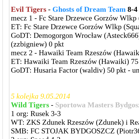
Evil Tigers
-
Ghosts of Dream Team
8-4
mecz 1 - Fc Stare Drzewce Gorzów Wlkp (
ET: Fc Stare Drzewce Gorzów Wlkp (Squal
GoDT: Demogorgon Wrocław (Asteck666) 4
(zzbigniew) 0 pkt
mecz 2 - Hawaiki Team Rzeszów (Hawaiki
ET: Hawaiki Team Rzeszów (Hawaiki) 75 p
GoDT: Husaria Factor (waldiv) 50 pkt - u
5 kolejka 9.05.2014
Wild Tigers
-
Sportowa Masters Bydgos
1 org: Rusek 3-3
WT: ZKS Zdunek Rzeszów (Zdunek) i Real
SMB: FC STOJAK BYDGOSZCZ (Piotr36) i