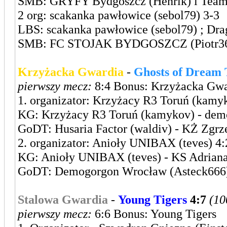
SMB: GRYFY Bydgoszcz (Henrik) i Team F
2 org: scakanka pawłowice (sebol79) 3-3
LBS: scakanka pawłowice (sebol79) ; Drag
SMB: FC STOJAK BYDGOSZCZ (Piotr36) i
Krzyżacka Gwardia
-
Ghosts of Dream
pierwszy mecz:
8:4 Bonus: Krzyżacka Gwa
1. organizator: Krzyżacy R3 Toruń (kamyk
KG: Krzyżacy R3 Toruń (kamykov) - dem
GoDT: Husaria Factor (waldiv) - KŻ Zgrze
2. organizator: Anioły UNIBAX (teves) 4:
KG: Anioły UNIBAX (teves) - KS Adriana
GoDT: Demogorgon Wrocław (Asteck666)
Stalowa Gwardia
-
Young Tigers
4:7
(10
pierwszy mecz:
6:6 Bonus: Young Tigers