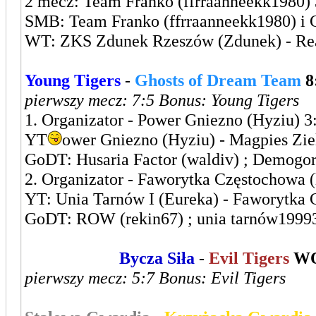
2 mecz: Team Franko (ffrraanneekk1980) 
SMB: Team Franko (ffrraanneekk1980) i 
WT: ZKS Zdunek Rzeszów (Zdunek) - Real
Young Tigers
-
Ghosts of Dream Team
8
pierwszy mecz: 7:5 Bonus: Young Tigers
1. Organizator - Power Gniezno (Hyziu) 3
YT
ower Gniezno (Hyziu) - Magpies Zie
GoDT: Husaria Factor (waldiv) ; Demogo
2. Organizator - Faworytka Częstochowa 
YT: Unia Tarnów I (Eureka) - Faworytka
GoDT: ROW (rekin67) ; unia tarnów1999
Leszczyńska
Bycza Siła
-
Evil Tigers
WO
pierwszy mecz: 5:7 Bonus: Evil Tigers