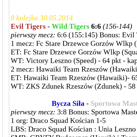
8 kolejka 30.05.2014
Evil Tigers
-
Wild Tigers
6:6
(156-144)
pierwszy mecz:
6:6 (155:145) Bonus: Evil 
1 mecz: Fc Stare Drzewce Gorzów Wlkp (S
ET: Fc Stare Drzewce Gorzów Wlkp (Squall
WT: Victory Leszno (Speed) - 64 pkt - kap
2 mecz: Hawaiki Team Rzeszów (Hawaiki)
ET: Hawaiki Team Rzeszów (Hawaiki)- 65 
WT: ZKS Zdunek Rzeszów (Zdunek) - 58 pk
Leszczyńska
Bycza Siła
-
Sportowa Mast
pierwszy mecz:
3:8 Bonus: Sportowa Mast
1 org: Draco Squad Kościan 1-5
LBS: Draco Squad Kościan : Unia Leszno 