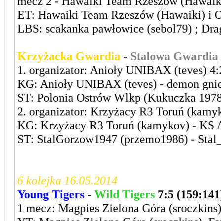
mecz 2 - Hawaiki Team Rzeszów (Hawaiki
ET: Hawaiki Team Rzeszów (Hawaiki) i Og
LBS: scakanka pawłowice (sebol79) ; Drag
Krzyżacka Gwardia
-
Stalowa Gwardia
1. organizator: Anioły UNIBAX (teves) 4:
KG: Anioły UNIBAX (teves) - demon gni
ST: Polonia Ostrów Wlkp (Kukuczka 1978)
2. organizator: Krzyżacy R3 Toruń (kamyk
KG: Krzyżacy R3 Toruń (kamykov) - KS A
ST: StalGorzow1947 (przemo1986) - Stal_
6 kolejka 16.05.2014
Young Tigers
-
Wild Tigers
7:5 (159:141
1 mecz: Magpies Zielona Góra (sroczkins)