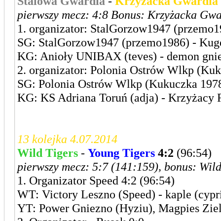
Stalowa Gwardia
-
Krzyżacka Gwardia
pierwszy mecz: 4:8 Bonus: Krzyżacka Gwa
1. organizator: StalGorzow1947 (przemo1
SG: StalGorzow1947 (przemo1986) - Kuge
KG: Anioły UNIBAX (teves) - demon gni
2. organizator: Polonia Ostrów Wlkp (Kuk
SG: Polonia Ostrów Wlkp (Kukuczka 1978)
KG: KS Adriana Toruń (adja) - Krzyżacy
13 kolejka 4.07.2014
Wild Tigers
-
Young Tigers
4:2
(96:54)
pierwszy mecz: 5:7 (141:159), bonus: Wild
1. Organizator Speed 4:2 (96:54)
WT: Victory Leszno (Speed) - kaple (cypr
YT: Power Gniezno (Hyziu), Magpies Ziel