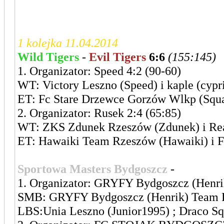
1 kolejka 11.04.2014
Wild Tigers
-
Evil Tigers
6:6
(155:145)
1. Organizator: Speed 4:2 (90-60)
WT: Victory Leszno (Speed) i kaple (cypr
ET: Fc Stare Drzewce Gorzów Wlkp (Squal
2. Organizator: Rusek 2:4 (65:85)
WT: ZKS Zdunek Rzeszów (Zdunek) i Real
ET: Hawaiki Team Rzeszów (Hawaiki) i F
Sportowa Masters Bydgoszcz
-
Leszczy
1. Organizator: GRYFY Bydgoszcz (Henri
SMB: GRYFY Bydgoszcz (Henrik) Team Fr
LBS:Unia Leszno (Junior1995) ; Draco Squ