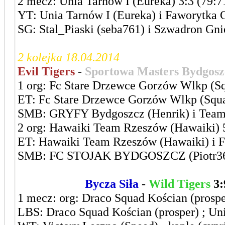
2 mecz: Unia Tarnów I (Eureka) 3:3 (79:7
YT: Unia Tarnów I (Eureka) i Faworytka
SG: Stal_Piaski (seba761) i Szwadron Gni
2 kolejka 18.04.2014
Evil Tigers
-
Sportowa Masters Bydgosz
1 org: Fc Stare Drzewce Gorzów Wlkp (Sq
ET: Fc Stare Drzewce Gorzów Wlkp (Squall
SMB: GRYFY Bydgoszcz (Henrik) i Team F
2 org: Hawaiki Team Rzeszów (Hawaiki) 
ET: Hawaiki Team Rzeszów (Hawaiki) i F
SMB: FC STOJAK BYDGOSZCZ (Piotr36) i
Leszczyńska
Bycza Siła
-
Wild Tigers
3:
1 mecz: org: Draco Squad Kościan (prospe
LBS: Draco Squad Kościan (prosper) ; Un