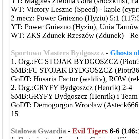
YT: Magpies Zielona Góra (sroczkins), 
WT: Victory Leszno (Speed) - kaple (cypr
2 mecz: Power Gniezno (Hyziu) 5:1 (117:
YT: Power Gniezno (Hyziu), Unia Tarnów
WT: ZKS Zdunek Rzeszów (Zdunek) - Real
Sportowa Masters Bydgoszcz
-
Ghosts 
1. Org.:FC STOJAK BYDGOSZCZ (Piotr3
SMB:FC STOJAK BYDGOSZCZ (Piotr36) i 
GoDT: Husaria Factor (waldiv), ROW (rek
2. Org.:GRYFY Bydgoszcz (Henrik) 2-4
SMB:GRYFY Bydgoszcz (Henrik) i Team F
GoDT: Demogorgon Wrocław (Asteck666), 
15
Stalowa Gwardia
-
Evil Tigers
6-6 (146: