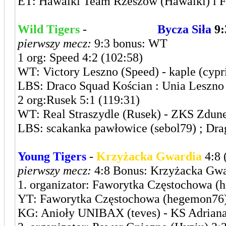
ET: Hawaiki Team Rzeszów (Hawaiki) i F
Wild Tigers
-
Leszczyńska
Bycza Siła
9:
pierwszy mecz:
9:3 bonus: WT
1 org: Speed 4:2 (102:58)
WT: Victory Leszno (Speed) - kaple (cypr
LBS: Draco Squad Kościan : Unia Leszno 
2 org:Rusek 5:1 (119:31)
WT: Real Straszydle (Rusek) - ZKS Zdun
LBS: scakanka pawłowice (sebol79) ; Dra
Young Tigers
-
Krzyżacka Gwardia
4:8 
pierwszy mecz:
4:8 Bonus: Krzyżacka Gwa
1. organizator: Faworytka Częstochowa (
YT: Faworytka Częstochowa (hegemon76) 
KG: Anioły UNIBAX (teves) - KS Adriana