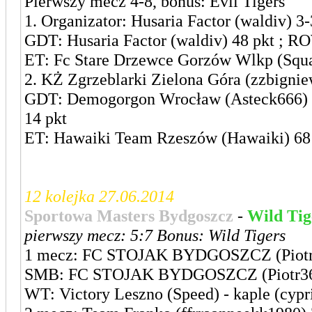
Pierwszy mecz 4-8, bonus: Evil Tigers
1. Organizator: Husaria Factor (waldiv) 3-
GDT: Husaria Factor (waldiv) 48 pkt ; RO
ET: Fc Stare Drzewce Gorzów Wlkp (Squall
2. KŻ Zgrzeblarki Zielona Góra (zzbignie
GDT: Demogorgon Wrocław (Asteck666) 25
14 pkt
ET: Hawaiki Team Rzeszów (Hawaiki) 68 p
12 kolejka 27.06.2014
Sportowa Masters Bydgoszcz
-
Wild Tig
pierwszy mecz: 5:7 Bonus: Wild Tigers
1 mecz: FC STOJAK BYDGOSZCZ (Piotr
SMB: FC STOJAK BYDGOSZCZ (Piotr36) i
WT: Victory Leszno (Speed) - kaple (cypri