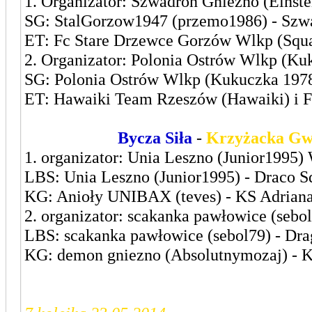
1. Organizator: Szwadron Gniezno (Einstei
SG: StalGorzow1947 (przemo1986) - Szwad
ET: Fc Stare Drzewce Gorzów Wlkp (Squall
2. Organizator: Polonia Ostrów Wlkp (Ku
SG: Polonia Ostrów Wlkp (Kukuczka 1978) 
ET: Hawaiki Team Rzeszów (Hawaiki) i F
Leszczyńska
Bycza Siła
-
Krzyżacka Gw
1. organizator: Unia Leszno (Junior1995)
LBS: Unia Leszno (Junior1995) - Draco S
KG: Anioły UNIBAX (teves) - KS Adriana
2. organizator: scakanka pawłowice (sebol
LBS: scakanka pawłowice (sebol79) - Dra
KG: demon gniezno (Absolutnymozaj) - 