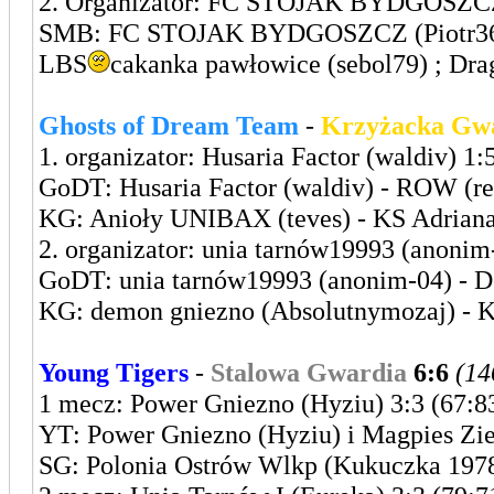
2. Organizator: FC STOJAK BYDGOSZCZ 
SMB: FC STOJAK BYDGOSZCZ (Piotr36) P
LBS
cakanka pawłowice (sebol79) ; Dra
Ghosts of Dream Team
-
Krzyżacka Gw
1. organizator: Husaria Factor (waldiv) 1:
GoDT: Husaria Factor (waldiv) - ROW (re
KG: Anioły UNIBAX (teves) - KS Adriana
2. organizator: unia tarnów19993 (anonim-
GoDT: unia tarnów19993 (anonim-04) - 
KG: demon gniezno (Absolutnymozaj) - 
Young Tigers
-
Stalowa Gwardia
6:6
(14
1 mecz: Power Gniezno (Hyziu) 3:3 (67:8
YT: Power Gniezno (Hyziu) i Magpies Zie
SG: Polonia Ostrów Wlkp (Kukuczka 197