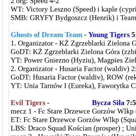
2 org: Speed 4-2
WT: Victory Leszno (Speed) i kaple (cypri
SMB: GRYFY Bydgoszcz (Henrik) i Team F
Ghosts of Dream Team
-
Young Tigers
5
1. Organizator - KŻ Zgrzeblarki Zielona G
GoDT: KŻ Zgrzeblarki Zielona Góra (zz
YT: Power Gniezno (Hyziu), Magpies Ziel
2. Organizator - Husaria Factor (waldiv) 2
GoDT: Husaria Factor (waldiv), ROW (rek
YT: Unia Tarnów I (Eureka), Faworytka 
Evil Tigers
-
Leszczyńska
Bycza Siła
7:5
mecz 1 - Fc Stare Drzewce Gorzów Wlkp (
ET: Fc Stare Drzewce Gorzów Wlkp (Squal
LBS: Draco Squad Kościan (prosper) ; Uni