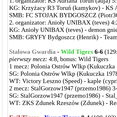
1. organizator: KS Adriana Toruń (adja) 5
KG: Krzyżacy R3 Toruń (kamykov) - KS A
SMB: FC STOJAK BYDGOSZCZ (Piotr36) -
2. organizator: Anioły UNIBAX (teves) 4:
KG: Anioły UNIBAX (teves) - demon gni
SMB: GRYFY Bydgoszcz (Henrik) - Team 
Stalowa Gwardia
-
Wild Tigers
6-6
(129
pierwszy mecz:
4:8, bonus: Wild Tigers
1 mecz: Polonia Ostrów Wlkp (Kukuczka 1
SG: Polonia Ostrów Wlkp (Kukuczka 1978)
WT: Victory Leszno (Speed) - kaple (cypri
2 mecz: StalGorzow1947 (przemo1986) 3-
SG: StalGorzow1947 (przemo1986) - Stal_
WT: ZKS Zdunek Rzeszów (Zdunek) - Real