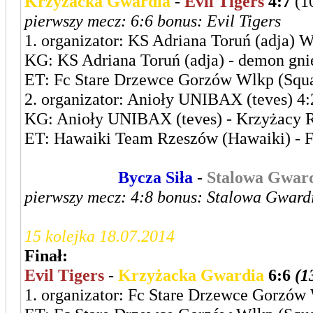
Krzyżacka Gwardia
-
Evil Tigers
4:7
(1
pierwszy mecz: 6:6 bonus: Evil Tigers
1. organizator: KS Adriana Toruń (adja) 
KG: KS Adriana Toruń (adja) - demon gn
ET: Fc Stare Drzewce Gorzów Wlkp (Squal
2. organizator: Anioły UNIBAX (teves) 4:
KG: Anioły UNIBAX (teves) - Krzyżacy 
ET: Hawaiki Team Rzeszów (Hawaiki) - F
Leszczyńska
Bycza Siła
-
Stalowa Gwar
pierwszy mecz: 4:8 bonus: Stalowa Gward
15 kolejka 18.07.2014
Finał:
Evil Tigers
-
Krzyżacka Gwardia
6:6
(1
1. organizator: Fc Stare Drzewce Gorzów 