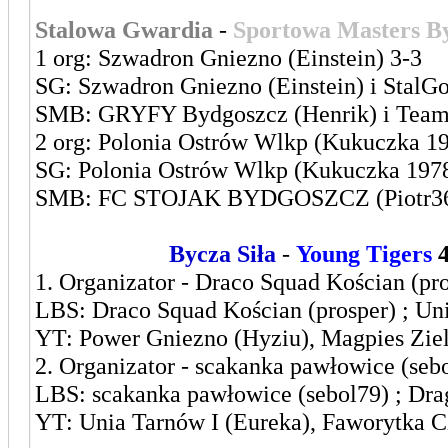
Stalowa Gwardia
-
Sportowa Masters B
1 org: Szwadron Gniezno (Einstein) 3-3
SG: Szwadron Gniezno (Einstein) i StalG
SMB: GRYFY Bydgoszcz (Henrik) i Team F
2 org: Polonia Ostrów Wlkp (Kukuczka 19
SG: Polonia Ostrów Wlkp (Kukuczka 1978) 
SMB: FC STOJAK BYDGOSZCZ (Piotr36) i
Leszczyńska
Bycza Siła
-
Young Tigers
1. Organizator - Draco Squad Kościan (pro
LBS: Draco Squad Kościan (prosper) ; Un
YT: Power Gniezno (Hyziu), Magpies Ziel
2. Organizator - scakanka pawłowice (sebo
LBS: scakanka pawłowice (sebol79) ; Dra
YT: Unia Tarnów I (Eureka), Faworytka 