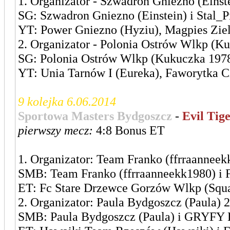
1. Organizator - Szwadron Gniezno (Einste
SG: Szwadron Gniezno (Einstein) i Stal_P
YT: Power Gniezno (Hyziu), Magpies Ziel
2. Organizator - Polonia Ostrów Wlkp (Ku
SG: Polonia Ostrów Wlkp (Kukuczka 197
YT: Unia Tarnów I (Eureka), Faworytka 
9 kolejka 6.06.2014
Sportowa Masters Bydgoszcz
-
Evil Tig
pierwszy mecz:
4:8 Bonus ET
1. Organizator: Team Franko (ffrraanneek
SMB: Team Franko (ffrraanneekk1980) 
ET: Fc Stare Drzewce Gorzów Wlkp (Squall
2. Organizator: Paula Bydgoszcz (Paula) 2
SMB: Paula Bydgoszcz (Paula) i GRYFY B