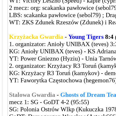
WT: Victory Leszno (Speed) - kaple (cypr
2 mecz: org: scakanka pawłowice (sebol79
LBS: scakanka pawłowice (sebol79) ; Dra
WT: ZKS Zdunek Rzeszów (Zdunek) i Real
Krzyżacka Gwardia
-
Young Tigers
8:4
1. organizator: Anioły UNIBAX (teves) 3:
KG: Anioły UNIBAX (teves) - KS Adriana
YT: Power Gniezno (Hyziu) - Unia Tarnów
2. organizator: Krzyżacy R3 Toruń (kamyk
KG: Krzyżacy R3 Toruń (kamykov) - dem
YT: Faworytka Częstochowa (hegemon76) 
Stalowa Gwardia
-
Ghosts of Dream Te
mecz 1: SG - GoDT 4-2 (95:55)
SG: Polonia Ostrów Wlkp (Kukuczka 1978)