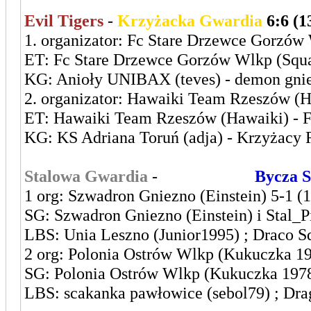
Evil Tigers
-
Krzyżacka Gwardia
6:6 (1
1. organizator: Fc Stare Drzewce Gorzów 
ET: Fc Stare Drzewce Gorzów Wlkp (Squal
KG: Anioły UNIBAX (teves) - demon gni
2. organizator: Hawaiki Team Rzeszów (H
ET: Hawaiki Team Rzeszów (Hawaiki) - F
KG: KS Adriana Toruń (adja) - Krzyżacy
Stalowa Gwardia
-
Leszczyńska
Bycza S
1 org: Szwadron Gniezno (Einstein) 5-1 (
SG: Szwadron Gniezno (Einstein) i Stal_Pi
LBS: Unia Leszno (Junior1995) ; Draco Sq
2 org: Polonia Ostrów Wlkp (Kukuczka 19
SG: Polonia Ostrów Wlkp (Kukuczka 1978
LBS: scakanka pawłowice (sebol79) ; Drag