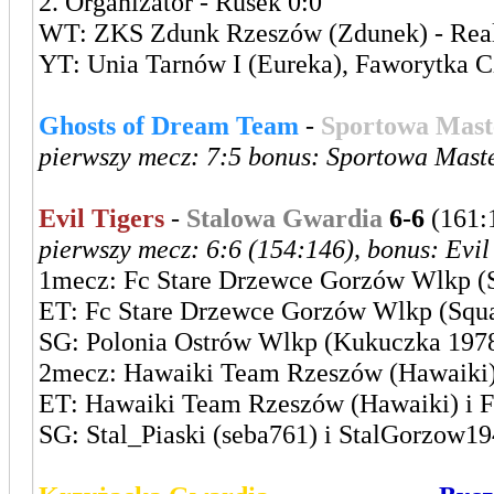
2. Organizator - Rusek 0:0
WT: ZKS Zdunk Rzeszów (Zdunek) - Real 
YT: Unia Tarnów I (Eureka), Faworytka 
Ghosts of Dream Team
-
Sportowa Mast
pierwszy mecz: 7:5 bonus: Sportowa Mast
Evil Tigers
-
Stalowa Gwardia
6-6
(161:
pierwszy mecz: 6:6 (154:146), bonus: Evil
1mecz: Fc Stare Drzewce Gorzów Wlkp (Sq
ET: Fc Stare Drzewce Gorzów Wlkp (Squall
SG: Polonia Ostrów Wlkp (Kukuczka 1978)
2mecz: Hawaiki Team Rzeszów (Hawaiki) 
ET: Hawaiki Team Rzeszów (Hawaiki) i F
SG: Stal_Piaski (seba761) i StalGorzow1