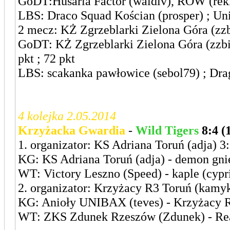
GoDT:Husaria Factor (waldiv), ROW (rekin
LBS: Draco Squad Kościan (prosper) ; Uni
2 mecz: KŻ Zgrzeblarki Zielona Góra (zzb
GoDT: KŻ Zgrzeblarki Zielona Góra (zzb
pkt ; 72 pkt
LBS: scakanka pawłowice (sebol79) ; Drag
4 kolejka 2.05.2014
Krzyżacka Gwardia
-
Wild Tigers
8:4 (
1. organizator: KS Adriana Toruń (adja) 3:
KG: KS Adriana Toruń (adja) - demon gn
WT: Victory Leszno (Speed) - kaple (cypr
2. organizator: Krzyżacy R3 Toruń (kamyk
KG: Anioły UNIBAX (teves) - Krzyżacy 
WT: ZKS Zdunek Rzeszów (Zdunek) - Real