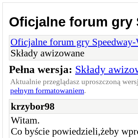
Oficjalne forum gr
Oficjalne forum gry Speedway
Składy awizowane
Pełna wersja:
Składy awizo
Aktualnie przeglądasz uproszczoną wers
pełnym formatowaniem
.
krzybor98
Witam.
Co byście powiedzieli,żeby wpr