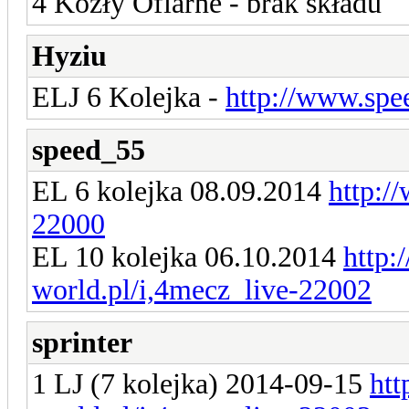
4 Kozły Ofiarne - brak składu
Hyziu
ELJ 6 Kolejka -
http://www.spe
speed_55
EL 6 kolejka 08.09.2014
http:/
22000
EL 10 kolejka 06.10.2014
http:
world.pl/i,4mecz_live-22002
sprinter
1 LJ (7 kolejka) 2014-09-15
ht