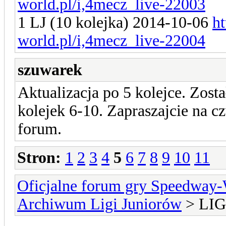
world.pl/i,4mecz_live-22003
1 LJ (10 kolejka) 2014-10-06
h
world.pl/i,4mecz_live-22004
szuwarek
Aktualizacja po 5 kolejce. Zo
kolejek 6-10. Zapraszajcie na c
forum.
Stron:
1
2
3
4
5
6
7
8
9
10
11
Oficjalne forum gry Speedway
Archiwum Ligi Juniorów
> LIG