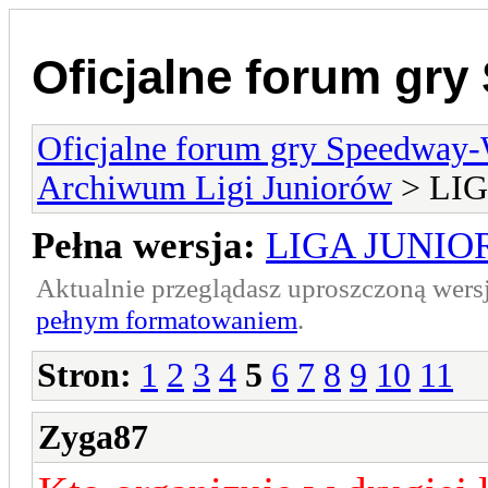
Oficjalne forum gr
Oficjalne forum gry Speedway
Archiwum Ligi Juniorów
> LIG
Pełna wersja:
LIGA JUNIO
Aktualnie przeglądasz uproszczoną wers
pełnym formatowaniem
.
Stron:
1
2
3
4
5
6
7
8
9
10
11
Zyga87