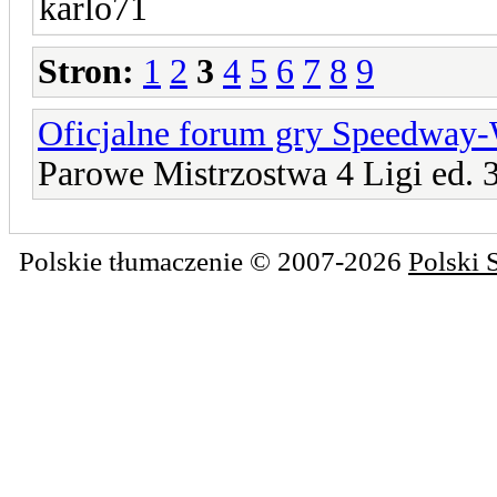
karlo71
Stron:
1
2
3
4
5
6
7
8
9
Oficjalne forum gry Speedway
Parowe Mistrzostwa 4 Ligi ed. 
Polskie tłumaczenie © 2007-2026
Polski