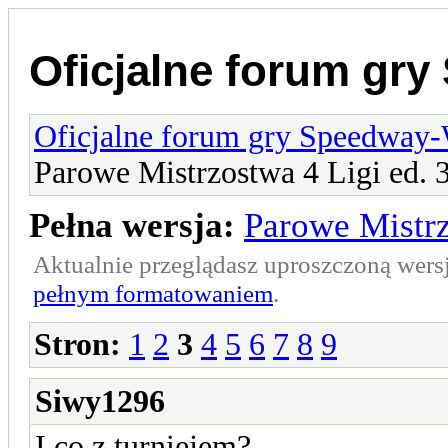
Oficjalne forum gr
Oficjalne forum gry Speedway
Parowe Mistrzostwa 4 Ligi ed. 
Pełna wersja:
Parowe Mistrz
Aktualnie przeglądasz uproszczoną wers
pełnym formatowaniem
.
Stron:
1
2
3
4
5
6
7
8
9
Siwy1296
I co z turniejem?