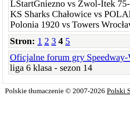
LStartGniezno vs Zwol-Itek 75
KS Sharks Chałowice vs POL
Polonia 1920 vs Towers Wrocł
Stron:
1
2
3
4
5
Oficjalne forum gry Speedway
liga 6 klasa - sezon 14
Polskie tłumaczenie © 2007-2026
Polski