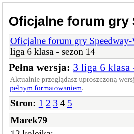
Oficjalne forum gr
Oficjalne forum gry Speedway
liga 6 klasa - sezon 14
Pełna wersja:
3 liga 6 klasa
Aktualnie przeglądasz uproszczoną wers
pełnym formatowaniem
.
Stron:
1
2
3
4
5
Marek79
12 kolejka: