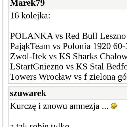
Marek79
16 kolejka:
POLANKA vs Red Bull Leszno
PająkTeam vs Polonia 1920 60-
Zwol-Itek vs KS Sharks Chałow
LStartGniezno vs KS Stal Bedf
Towers Wrocław vs f zielona gó
szuwarek
Kurczę i znowu amnezja ...
a tak sobie tylko