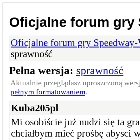
Oficjalne forum gr
Oficjalne forum gry Speedway
sprawność
Pełna wersja:
sprawność
Aktualnie przeglądasz uproszczoną wers
pełnym formatowaniem
.
Kuba205pl
Mi osobiście już nudzi się ta g
chciałbym mieć prośbę abysc