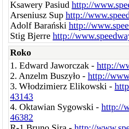
Ksawery Pasiud
http://www.spe
Arseniusz Sup
http://www.spee
Adolf Barański
http://www.spe
Stig Bjerre
http://www.speedwa
Roko
1. Edward Jaworczak -
http://w
2. Anzelm Buszyło -
http://www
3. Włodzimierz Elikowski -
htt
43143
4. Oktawian Sygowski -
http://
46382
R-1 Bruno Sira -
http://www.sp