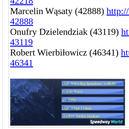
42218
Marcelin Wąsaty (42888)
http:
42888
Onufry Dzielendziak (43119)
h
43119
Robert Wierbiłowicz (46341)
ht
46341