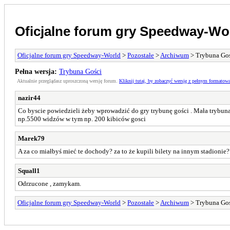
Oficjalne forum gry Speedway-Wo
Oficjalne forum gry Speedway-World
>
Pozostałe
>
Archiwum
> Trybuna Go
Pełna wersja:
Trybuna Gości
Aktualnie przeglądasz uproszczoną wersję forum.
Kliknij tutaj, by zobaczyć wersję z pełnym formatow
nazir44
Co byscie powiedzieli żeby wprowadzić do gry trybunę gości . Mała trybuna
np.5500 widzów w tym np. 200 kibiców gosci
Marek79
A za co miałbyś mieć te dochody? za to że kupili bilety na innym stadionie?
Squall1
Odrzucone , zamykam.
Oficjalne forum gry Speedway-World
>
Pozostałe
>
Archiwum
> Trybuna Go