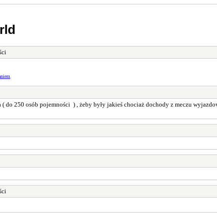
rld
ści
aniem
.
 ( do 250 osób pojemności ) , żeby były jakieś chociaż dochody z meczu wyjazdow
ści