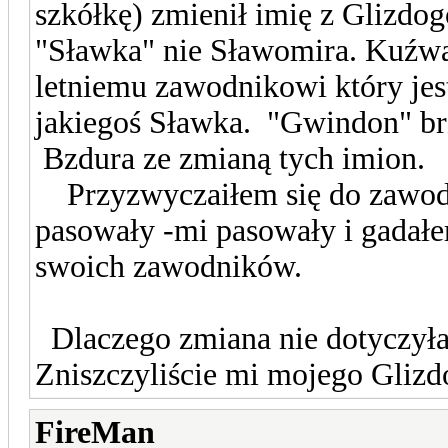
szkółkę) zmienił imię z Glizdo
"Sławka" nie Sławomira. Kuźwa
letniemu zawodnikowi który jest
jakiegoś Sławka. "Gwindon" brz
Bzdura ze zmianą tych imion.
Przyzwyczaiłem się do zawodni
pasowały -mi pasowały i gadałe
swoich zawodników.
Dlaczego zmiana nie dotyczył
Zniszczyliście mi mojego Gliz
FireMan