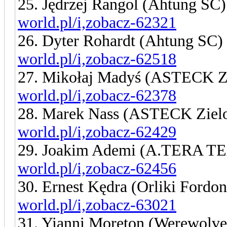
25. Jędrzej Rangol (Ahtung SC
world.pl/i,zobacz-62321
26. Dyter Rohardt (Ahtung SC)
world.pl/i,zobacz-62518
27. Mikołaj Madyś (ASTECK Z
world.pl/i,zobacz-62378
28. Marek Nass (ASTECK Ziel
world.pl/i,zobacz-62429
29. Joakim Ademi (A.TERA 
world.pl/i,zobacz-62456
30. Ernest Kędra (Orliki Fordo
world.pl/i,zobacz-63021
31. Yianni Moreton (Werewolv