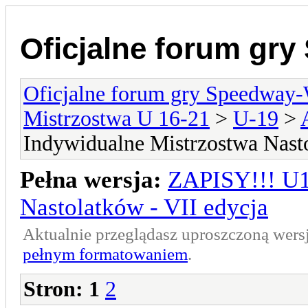
Oficjalne forum gr
Oficjalne forum gry Speedway
Mistrzostwa U 16-21
>
U-19
>
Indywidualne Mistrzostwa Nasto
Pełna wersja:
ZAPISY!!! U1
Nastolatków - VII edycja
Aktualnie przeglądasz uproszczoną wers
pełnym formatowaniem
.
Stron:
1
2