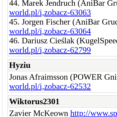
44. Marek Jendruch (AniBar G
world.pl/i,zobacz-63063
45. Jorgen Fischer (AniBar Gru
world.pl/i,zobacz-63064
46. Dariusz Cieślak (KugelSpe
world.pl/i,zobacz-62799
Hyziu
Jonas Afraimsson (POWER Gn
world.pl/i,zobacz-62532
Wiktorus2301
Zavier McKeown
http://www.s