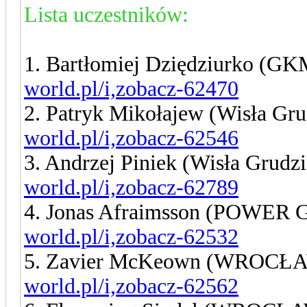
Lista uczestników:
1. Bartłomiej Dziędziurko (G
world.pl/i,zobacz-62470
2. Patryk Mikołajew (Wisła Gr
world.pl/i,zobacz-62546
3. Andrzej Piniek (Wisła Grudz
world.pl/i,zobacz-62789
4. Jonas Afraimsson (POWER 
world.pl/i,zobacz-62532
5. Zavier McKeown (WROCŁ
world.pl/i,zobacz-62562