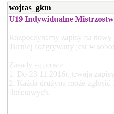
wojtas_gkm
U19 Indywidualne Mistrzost
Rozpoczynamy zapisy na nowy 
Turniej rozgrywany jest w sobot
Zasady są proste:
1. Do 23.11.2016r. trwają zapisy,
2. Każda drużyna może zgłosić 
ilościowych.