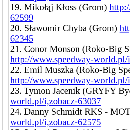
19. Mikołąj Kłoss (Grom)
http:
62599
20. Sławomir Chyba (Grom)
ht
62345
21. Conor Monson (Roko-Big
http://www.speedway-world.pl/
22. Emil Muszka (Roko-Big S
http://www.speedway-world.pl/
23. Tymon Jacenik (GRYFY By
world.pl/i,zobacz-63037
24. Danny Schmidt RKS - M
world.pl/i,zobacz-62575