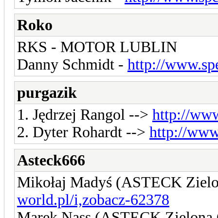
Roko
RKS - MOTOR LUBLIN
Danny Schmidt -
http://www.sp
purgazik
1. Jędrzej Rangol -->
http://ww
2. Dyter Rohardt -->
http://www
Asteck666
Mikołaj Madyś (ASTECK Ziel
world.pl/i,zobacz-62378
Marek Nass (ASTECK Zielona