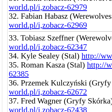
world.pl/i,zobacz-62979
32. Fabian Habasz (Werewolve
world.pl/i,zobacz-62969
33. Tobiasz Szeffner (Werewol
world.pl/i,zobacz-62347
34. Kyle Sealey (Stal)
http://w
35. Roman Kasza (Stal)
http://
62385
36. Przemek Kulczyński (Gryf
world.pl/i,zobacz-62672
37. Fred Wagner (Gryfy Skórka
world.pl/i,zobacz-62438