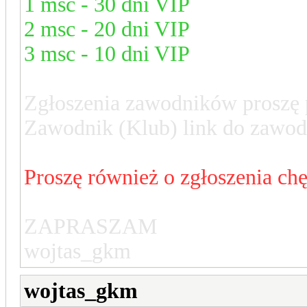
1 msc - 30 dni VIP
2 msc - 20 dni VIP
3 msc - 10 dni VIP
Zgłoszenia zawodników proszę
Zawodnik (Klub) link do zawod
Proszę również o zgłoszenia ch
ZAPRASZAM
wojtas_gkm
wojtas_gkm