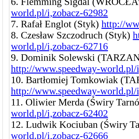
6. Flemming Sigdal (WROC
world.pl/i,zobacz-62982
7. Rafał Englot (Styk)
http://w
8. Czesław Szczodruch (Styk)
h
world.pl/i,zobacz-62716
9. Dominik Solewski (TAR
http://www.speedway-world.pl/
10. Bartłomiej Tomkowiak 
http://www.speedway-world.pl/
11. Oliwier Merda (Świry Tar
world.pl/i,zobacz-62402
12. Ludwik Kociuban (Świry T
world.pl/i,zobacz-62666