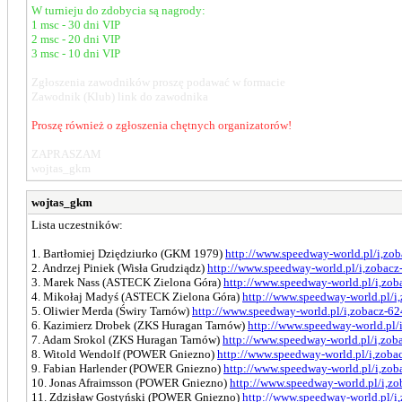
W turnieju do zdobycia są nagrody:
1 msc - 30 dni VIP
2 msc - 20 dni VIP
3 msc - 10 dni VIP
Zgłoszenia zawodników proszę podawać w formacie
Zawodnik (Klub) link do zawodnika
Proszę również o zgłoszenia chętnych organizatorów!
ZAPRASZAM
wojtas_gkm
wojtas_gkm
Lista uczestników:
1. Bartłomiej Dziędziurko (GKM 1979)
http://www.speedway-world.pl/i,zo
2. Andrzej Piniek (Wisła Grudziądz)
http://www.speedway-world.pl/i,zobac
3. Marek Nass (ASTECK Zielona Góra)
http://www.speedway-world.pl/i,zo
4. Mikołaj Madyś (ASTECK Zielona Góra)
http://www.speedway-world.pl/i
5. Oliwier Merda (Świry Tarnów)
http://www.speedway-world.pl/i,zobacz-6
6. Kazimierz Drobek (ZKS Huragan Tarnów)
http://www.speedway-world.pl/
7. Adam Srokol (ZKS Huragan Tarnów)
http://www.speedway-world.pl/i,zo
8. Witold Wendolf (POWER Gniezno)
http://www.speedway-world.pl/i,zoba
9. Fabian Harlender (POWER Gniezno)
http://www.speedway-world.pl/i,zo
10. Jonas Afraimsson (POWER Gniezno)
http://www.speedway-world.pl/i,z
11. Zdzisław Gostyński (POWER Gniezno)
http://www.speedway-world.pl/i