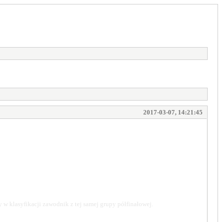
2017-03-07, 14:21:45
 w klasyfikacji zawodnik z tej samej grupy półfinałowej.