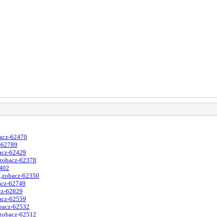
bacz-62470
z-62789
bacz-62429
,zobacz-62378
2402
i,zobacz-62350
bacz-62749
cz-62829
bacz-62559
obacz-62532
,zobacz-62512