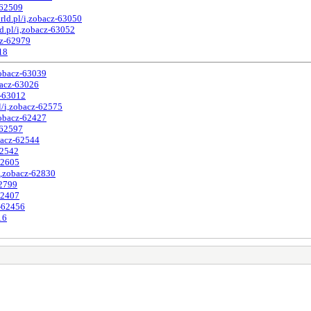
-62509
rld.pl/i,zobacz-63050
d.pl/i,zobacz-63052
cz-62979
18
zobacz-63039
bacz-63026
z-63012
l/i,zobacz-62575
zobacz-62427
-62597
bacz-62544
62542
62605
i,zobacz-62830
62799
62407
z-62456
16