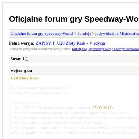
Oficjalne forum gry Speedway-Wo
Oficjalne forum gry Speedway-World
>
Turnieje
>
Indywidualne Mistrzostw
Pełna wersja:
ZAPISY!!! U20 Złoty Kask - V edycja
Aktualnie przeglądasz uproszczoną wersję forum.
Kliknij tutaj, by zobaczyć wersję z pełnym formatow
Stron:
1
2
wojtas_gkm
U20 Złoty Kask
Rozpoczynamy zapisy na nowy sezon.
Turniej rozgrywany jest w soboty.
Zasady są proste:
1. Do 17.03.2017r. trwają zapisy, start eliminacji
25.03.2017r.
2. Każda drużyna może zgłosić 20-latków bez ograniczeń ilościowych.
3. Rozgrywamy serię ćwierć i/lub półfinałów (w zależności od ilości zgło
4. Rozgrywamy serię turniejów finałowych (5 turniejów)
5. W przypadku awansu do finału więcej niż 4 zawodników z jednego klubu, w
6. W przypadku tej samej ilości punktów decyduje ilość zwycięstw biegowych,