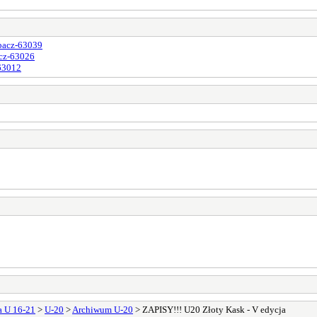
obacz-63039
acz-63026
-63012
a U 16-21
>
U-20
>
Archiwum U-20
> ZAPISY!!! U20 Złoty Kask - V edycja