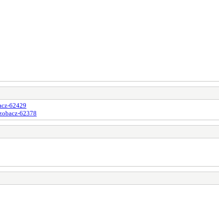
bacz-62429
,zobacz-62378