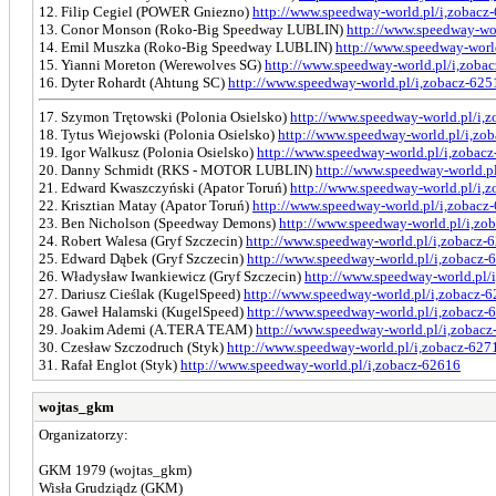
12. Filip Cegiel (POWER Gniezno)
http://www.speedway-world.pl/i,zobacz
13. Conor Monson (Roko-Big Speedway LUBLIN)
http://www.speedway-wo
14. Emil Muszka (Roko-Big Speedway LUBLIN)
http://www.speedway-worl
15. Yianni Moreton (Werewolves SG)
http://www.speedway-world.pl/i,zoba
16. Dyter Rohardt (Ahtung SC)
http://www.speedway-world.pl/i,zobacz-625
17. Szymon Trętowski (Polonia Osielsko)
http://www.speedway-world.pl/i,
18. Tytus Wiejowski (Polonia Osielsko)
http://www.speedway-world.pl/i,zo
19. Igor Walkusz (Polonia Osielsko)
http://www.speedway-world.pl/i,zobac
20. Danny Schmidt (RKS - MOTOR LUBLIN)
http://www.speedway-world.p
21. Edward Kwaszczyński (Apator Toruń)
http://www.speedway-world.pl/i,
22. Krisztian Matay (Apator Toruń)
http://www.speedway-world.pl/i,zobacz
23. Ben Nicholson (Speedway Demons)
http://www.speedway-world.pl/i,zo
24. Robert Walesa (Gryf Szczecin)
http://www.speedway-world.pl/i,zobacz-
25. Edward Dąbek (Gryf Szczecin)
http://www.speedway-world.pl/i,zobacz-
26. Władysław Iwankiewicz (Gryf Szczecin)
http://www.speedway-world.pl/
27. Dariusz Cieślak (KugelSpeed)
http://www.speedway-world.pl/i,zobacz-
28. Gaweł Halamski (KugelSpeed)
http://www.speedway-world.pl/i,zobacz-
29. Joakim Ademi (A.TERA TEAM)
http://www.speedway-world.pl/i,zobac
30. Czesław Szczodruch (Styk)
http://www.speedway-world.pl/i,zobacz-627
31. Rafał Englot (Styk)
http://www.speedway-world.pl/i,zobacz-62616
wojtas_gkm
Organizatorzy:
GKM 1979 (wojtas_gkm)
Wisła Grudziądz (GKM)