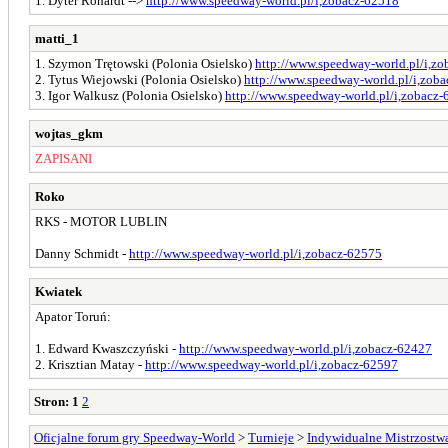
1. Dyter Rohardt -->
http://www.speedway-world.pl/i,zobacz-62518
matti_1
1. Szymon Trętowski (Polonia Osielsko)
http://www.speedway-world.pl/i,z
2. Tytus Wiejowski (Polonia Osielsko)
http://www.speedway-world.pl/i,zob
3. Igor Walkusz (Polonia Osielsko)
http://www.speedway-world.pl/i,zobacz
wojtas_gkm
ZAPISANI
Roko
RKS - MOTOR LUBLIN
Danny Schmidt -
http://www.speedway-world.pl/i,zobacz-62575
Kwiatek
Apator Toruń:
1. Edward Kwaszczyński -
http://www.speedway-world.pl/i,zobacz-62427
2. Krisztian Matay -
http://www.speedway-world.pl/i,zobacz-62597
Stron:
1
2
Oficjalne forum gry Speedway-World
>
Turnieje
>
Indywidualne Mistrzostw