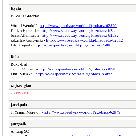
Hyziu
POWER Gniezno
Witold Wendolf -
http://www.speedway-world.pl/i,zobacz-62829
Fabian Harlender -
http://www.speedway-world.pl/i,zobacz-62559
Jonas Afraimsson -
http://www.speedway-world.pl/i,zobacz-62532
Zdzisław Gostyński -
http://www.speedway-world.pl/i,zobacz-62512
Filip Cegiel -
http://www.speedway-world.pl/i,zobacz-62509
Roko
Roko-Big
Conor Monson -
http://www.speedway-world.pl/i,zobacz-63050
Emil Muszka -
http://www.speedway-world.pl/i,zobacz-63052
wojtas_gkm
ZAPISANI
jacekpulo
1. Yianni Moreton -
http://www.speedway-world.pl/i,zobacz-62979
purgazik
Ahtung SC