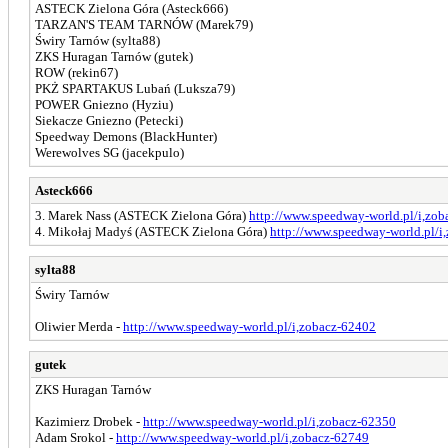
ASTECK Zielona Góra (Asteck666)
TARZAN'S TEAM TARNÓW (Marek79)
Świry Tarnów (sylta88)
ZKS Huragan Tarnów (gutek)
ROW (rekin67)
PKŻ SPARTAKUS Lubań (Luksza79)
POWER Gniezno (Hyziu)
Siekacze Gniezno (Petecki)
Speedway Demons (BlackHunter)
Werewolves SG (jacekpulo)
Asteck666
3. Marek Nass (ASTECK Zielona Góra)
http://www.speedway-world.pl/i,zo
4. Mikołaj Madyś (ASTECK Zielona Góra)
http://www.speedway-world.pl/i
sylta88
Świry Tarnów
Oliwier Merda -
http://www.speedway-world.pl/i,zobacz-62402
gutek
ZKS Huragan Tarnów
Kazimierz Drobek -
http://www.speedway-world.pl/i,zobacz-62350
Adam Srokol -
http://www.speedway-world.pl/i,zobacz-62749