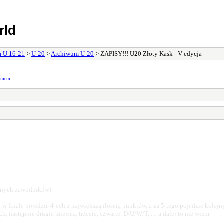
rld
a U 16-21
>
U-20
>
Archiwum U-20
> ZAPISY!!! U20 Złoty Kask - V edycja
aniem
.
szonych zawodników)
 finale pojedzie 4-ech z największą ilością punktów, a za 5-tego pojedzie kolejny
 następnie drugie miejsca, trzecie, czwarte, D/U/W/T, .... a dalej to nie wiem