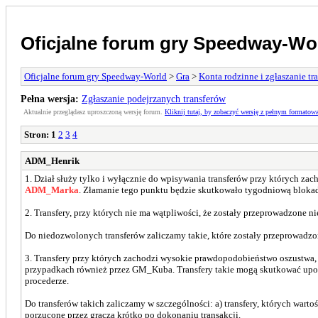
Oficjalne forum gry Speedway-Wo
Oficjalne forum gry Speedway-World
>
Gra
>
Konta rodzinne i zgłaszanie tr
Pełna wersja:
Zgłaszanie podejrzanych transferów
Aktualnie przeglądasz uproszczoną wersję forum.
Kliknij tutaj, by zobaczyć wersję z pełnym formatow
Stron:
1
2
3
4
ADM_Henrik
1. Dział służy tylko i wyłącznie do wpisywania transferów przy których z
ADM_Marka
. Złamanie tego punktu będzie skutkowało tygodniową blokad
2. Transfery, przy których nie ma wątpliwości, że zostały przeprowadzone 
Do niedozwolonych transferów zaliczamy takie, które zostały przeprowadzon
3. Transfery przy których zachodzi wysokie prawdopodobieństwo oszustwa
przypadkach również przez GM_Kuba. Transfery takie mogą skutkować upom
procederze.
Do transferów takich zaliczamy w szczególności: a) transfery, których warto
porzucone przez gracza krótko po dokonaniu transakcji.