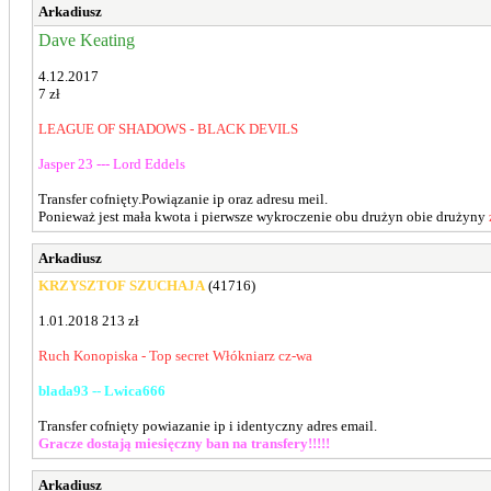
Arkadiusz
Dave Keating
4.12.2017
7 zł
LEAGUE OF SHADOWS - BLACK DEVILS
Jasper 23 --- Lord Eddels
Transfer cofnięty.Powiązanie ip oraz adresu meil.
Ponieważ jest mała kwota i pierwsze wykroczenie obu drużyn obie drużyny
Arkadiusz
KRZYSZTOF SZUCHAJA
(41716)
1.01.2018 213 zł
Ruch Konopiska - Top secret Włókniarz cz-wa
blada93 -- Lwica666
Transfer cofnięty powiazanie ip i identyczny adres email.
Gracze dostają miesięczny ban na transfery!!!!!
Arkadiusz