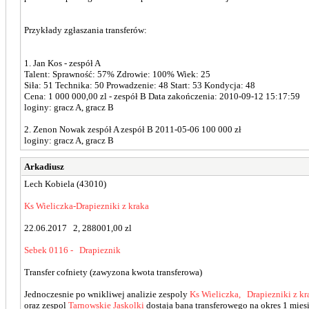
Przykłady zgłaszania transferów:
1. Jan Kos - zespół A
Talent: Sprawność: 57% Zdrowie: 100% Wiek: 25
Siła: 51 Technika: 50 Prowadzenie: 48 Start: 53 Kondycja: 48
Cena: 1 000 000,00 zl - zespół B Data zakończenia: 2010-09-12 15:17:59
loginy: gracz A, gracz B
2. Zenon Nowak zespół A zespół B 2011-05-06 100 000 zł
loginy: gracz A, gracz B
Arkadiusz
Lech Kobiela (43010)
Ks Wieliczka-Drapiezniki z kraka
22.06.2017 2, 288001,00 zl
Sebek 0116 - Drapieznik
Transfer cofniety (zawyzona kwota transferowa)
Jednoczesnie po wnikliwej analizie zespoly
Ks Wieliczka, Drapiezniki z kr
oraz zespol
Tarnowskie Jaskolki
dostaja bana transferowego na okres 1 miesi