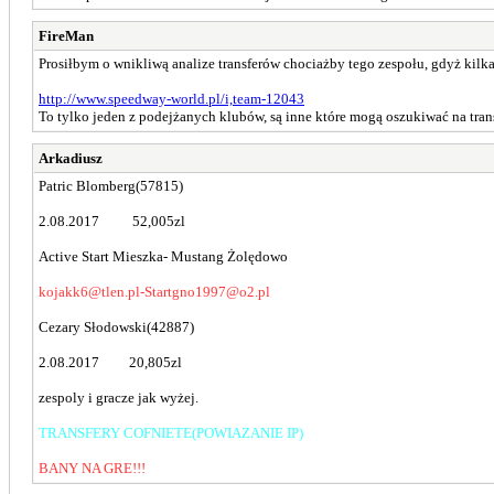
FireMan
Prosiłbym o wnikliwą analize transferów chociażby tego zespołu, gdyż kilk
http://www.speedway-world.pl/i,team-12043
To tylko jeden z podejżanych klubów, są inne które mogą oszukiwać na tran
Arkadiusz
Patric Blomberg(57815)
2.08.2017 52,005zl
Active Start Mieszka- Mustang Żolędowo
kojakk6@tlen.pl-Startgno1997@o2.pl
Cezary Słodowski(42887)
2.08.2017 20,805zl
zespoly i gracze jak wyżej.
TRANSFERY COFNIETE(POWIAZANIE IP)
BANY NA GRE!!!