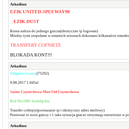
Arkadiusz
EZIK UNITED-SPEEWAY90
EZIK-DUST
Konta naleza do jednego gracza(identyczne ip logowan)
Miedzy tymi zespołami w ostatnich sezonach dokonano kilkanaście transfer
TRANSFERY COFNIETE
BLOKADA KONT!!!
Arkadiusz
Zbigniew Lonca
(75202)
9.08.2017 1.045zl
Saints Częstochowa-Man Utd Częstochowa
Red Devil90--kamilgckm
Transfer cofnięty(powiazanie ip i identyczny adres meilowy)
Ponieważ to nowi graczy i 1 taka sytuacja gracze otrzymują ostrzeżenie w po
Arkadiusz