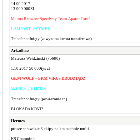
14.09.2017
13.000.000ZL
Marma Rzeszów Speedway Team-Apator Toruń
LAMPART--SZYMEK
Transfer cofnięty (zawyzona kwota transferowa).
Arkadiusz
Mateusz Wełdziński (75690)
1.10.2017 50 000tyś zl
GKM WOLF - GKM VIRUS DRUDZIĄDZ
WOLF - VIRUS
Transfer cofnięty (powiazania ip)
BLOKADA KONT!
Hermes
prosze sprawdzic 3 ekipy na km pachnie multi
KS Champion