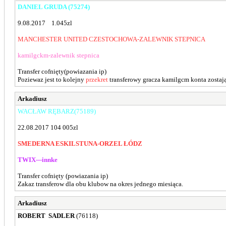
DANIEL GRUDA (75274)
9.08.2017 1.045zl
MANCHESTER UNITED CZESTOCHOWA-ZALEWNIK STEPNICA
kamilgckm-zalewnik stepnica
Transfer cofnięty(powiazania ip)
Poziewaz jest to kolejny
przekret
transferowy gracza kamilgcm konta zostają
Arkadiusz
WACŁAW RĘBARZ(75189)
22.08.2017 104 005zl
SMEDERNA ESKILSTUNA-ORZEL ŁÓDZ
TWIX---innke
Transfer cofnięty (powiazania ip)
Zakaz transferow dla obu klubow na okres jednego miesiąca.
Arkadiusz
ROBERT SADLER
(76118)