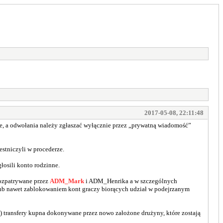
2017-05-08, 22:11:48
je, a odwołania należy zgłaszać wyłącznie przez „prywatną wiadomość”
stniczyli w procederze.
łosili konto rodzinne.
rozpatrywane przez
ADM_Mark
i ADM_Henrika a w szczególnych
lub nawet zablokowaniem kont graczy biorących udział w podejrzanym
z b) transfery kupna dokonywane przez nowo założone drużyny, które zostają