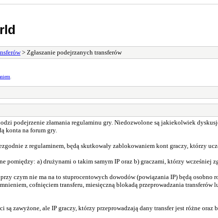
rld
ansferów
> Zgłaszanie podejrzanych transferów
aniem
.
achodzi podejrzenie złamania regulaminu gry. Niedozwolone są jakiekolwiek dyskus
ą konta na forum gry.
niezgodnie z regulaminem, będą skutkowały zablokowaniem kont graczy, którzy ucze
e pomiędzy: a) drużynami o takim samym IP oraz b) graczami, którzy wcześniej zg
, przy czym nie ma na to stuprocentowych dowodów (powiązania IP) będą osobno 
nieniem, cofnięciem transferu, miesięczną blokadą przeprowadzania transferów 
ści są zawyżone, ale IP graczy, którzy przeprowadzają dany transfer jest różne ora