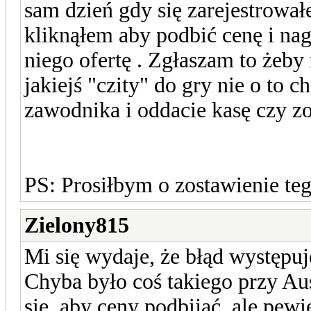
sam dzień gdy się zarejestrowa
kliknąłem aby podbić cenę i na
niego ofertę . Zgłaszam to żeby
jakiejś "czity" do gry nie o to c
zawodnika i oddacie kasę czy z
PS: Prosiłbym o zostawienie te
Zielony815
Mi się wydaje, że błąd występuj
Chyba było coś takiego przy Aus
się, aby ceny podbijać, ale pewi