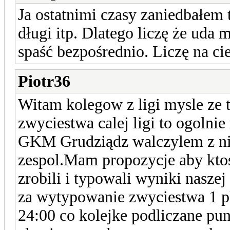
Ja ostatnimi czasy zaniedbałem
długi itp. Dlatego liczę że uda 
spaść bezpośrednio. Liczę na c
Piotr36
Witam kolegow z ligi mysle ze 
zwyciestwa calej ligi to ogolni
GKM Grudziądz walczylem z nim
zespol.Mam propozycje aby kto
zrobili i typowali wyniki naszej
za wytypowanie zwyciestwa 1 pk
24:00 co kolejke podliczane p