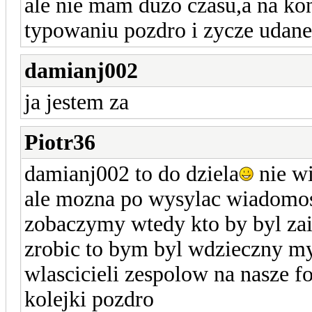
ale nie mam duzo czasu,a na ko
typowaniu pozdro i zycze udan
damianj002
ja jestem za
Piotr36
damianj002 to do dziela
nie wi
ale mozna po wysylac wiadomosc
zobaczymy wtedy kto by byl za
zrobic to bym byl wdzieczny mys
wlascicieli zespolow na nasze f
kolejki pozdro