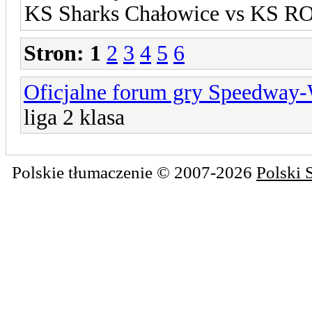
KS Sharks Chałowice vs KS RO
Stron:
1
2
3
4
5
6
Oficjalne forum gry Speedway
liga 2 klasa
Polskie tłumaczenie © 2007-2026
Polski