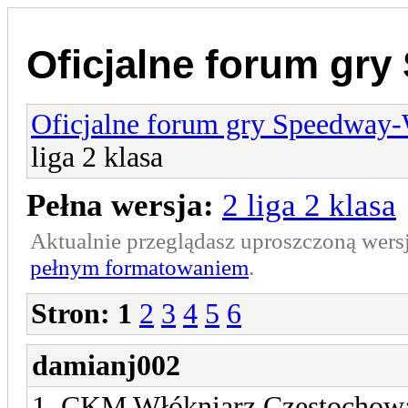
Oficjalne forum gr
Oficjalne forum gry Speedway
liga 2 klasa
Pełna wersja:
2 liga 2 klasa
Aktualnie przeglądasz uproszczoną wers
pełnym formatowaniem
.
Stron:
1
2
3
4
5
6
damianj002
1. CKM Włókniarz Częstochow