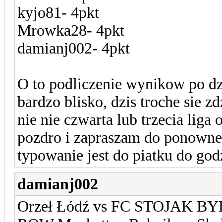
kyjo81- 4pkt
Mrowka28- 4pkt
damianj002- 4pkt
O to podliczenie wynikow po dzi
bardzo blisko, dzis troche sie z
nie nie czwarta lub trzecia liga
pozdro i zapraszam do ponown
typowanie jest do piatku do god
damianj002
Orzeł Łódź vs FC STOJAK B