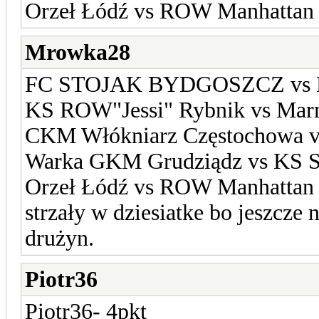
Orzeł Łódź vs ROW Manhattan 
Mrowka28
FC STOJAK BYDGOSZCZ vs 
KS ROW"Jessi" Rybnik vs Mar
CKM Włókniarz Częstochowa vs
Warka GKM Grudziądz vs KS S
Orzeł Łódź vs ROW Manhattan R
strzały w dziesiatke bo jeszcze 
drużyn.
Piotr36
Piotr36- 4pkt