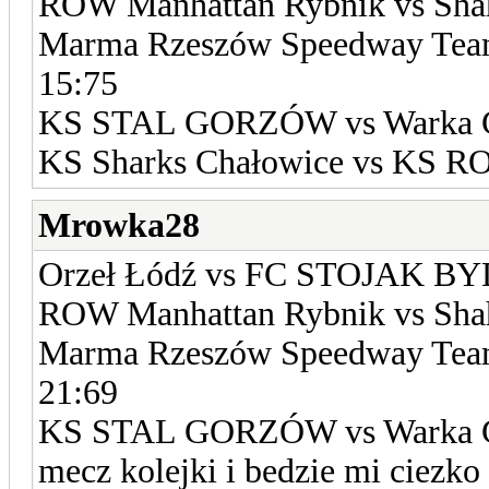
ROW Manhattan Rybnik vs Shah
Marma Rzeszów Speedway Tea
15:75
KS STAL GORZÓW vs Warka G
KS Sharks Chałowice vs KS RO
Mrowka28
Orzeł Łódź vs FC STOJAK B
ROW Manhattan Rybnik vs Shah
Marma Rzeszów Speedway Tea
21:69
KS STAL GORZÓW vs Warka GK
mecz kolejki i bedzie mi ciezk