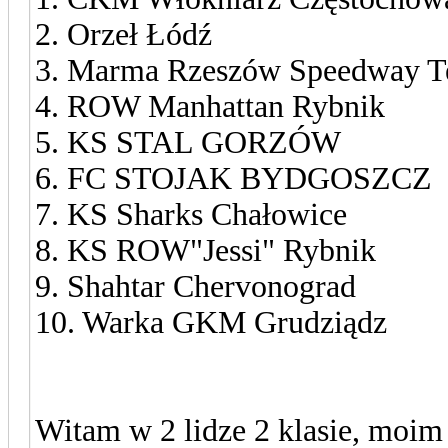
2. Orzeł Łódź
3. Marma Rzeszów Speedway 
4. ROW Manhattan Rybnik
5. KS STAL GORZÓW
6. FC STOJAK BYDGOSZCZ
7. KS Sharks Chałowice
8. KS ROW"Jessi" Rybnik
9. Shahtar Chervonograd
10. Warka GKM Grudziądz
Witam w 2 lidze 2 klasie, moim 