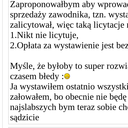
Zaproponowałbym aby wprowadz
sprzedaży zawodnika, tzn. wyst
zalicytował, więc taką licytac
1.Nikt nie licytuje,
2.Opłata za wystawienie jest be
Myśle, że byłoby to super rozw
czasem błedy :
Ja wystawiłem ostatnio wszystk
załowałem, bo obecnie nie będę 
najslabszych bym teraz sobie chę
sądzicie