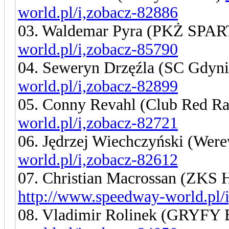
world.pl/i,zobacz-82886
03. Waldemar Pyra (PKŻ SP
world.pl/i,zobacz-85790
04. Seweryn Drzęźla (SC Gdyn
world.pl/i,zobacz-82899
05. Conny Revahl (Club Red Ra
world.pl/i,zobacz-82721
06. Jędrzej Wiechczyński (Wer
world.pl/i,zobacz-82612
07. Christian Macrossan (ZKS 
http://www.speedway-world.pl/
08. Vladimir Rolinek (GRYFY