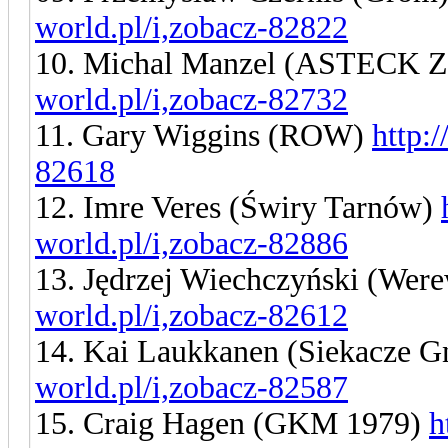
world.pl/i,zobacz-82822
10. Michal Manzel (ASTECK Z
world.pl/i,zobacz-82732
11. Gary Wiggins (ROW)
http:
82618
12. Imre Veres (Świry Tarnów)
world.pl/i,zobacz-82886
13. Jędrzej Wiechczyński (Wer
world.pl/i,zobacz-82612
14. Kai Laukkanen (Siekacze G
world.pl/i,zobacz-82587
15. Craig Hagen (GKM 1979)
h