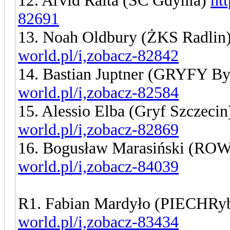
12. Arvid Raita (SC Gdynia)
ht
82691
13. Noah Oldbury (ŻKS Radlin
world.pl/i,zobacz-82842
14. Bastian Juptner (GRYFY B
world.pl/i,zobacz-82584
15. Alessio Elba (Gryf Szczeci
world.pl/i,zobacz-82869
16. Bogusław Marasiński (RO
world.pl/i,zobacz-84039
R1. Fabian Mardyło (PIECHRy
world.pl/i,zobacz-83434