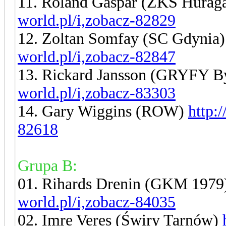
11. Roland Gaspar (ZKS Hurag
world.pl/i,zobacz-82829
12. Zoltan Somfay (SC Gdynia
world.pl/i,zobacz-82847
13. Rickard Jansson (GRYFY B
world.pl/i,zobacz-83303
14. Gary Wiggins (ROW)
http:
82618
Grupa B:
01. Rihards Drenin (GKM 197
world.pl/i,zobacz-84035
02. Imre Veres (Świry Tarnów)