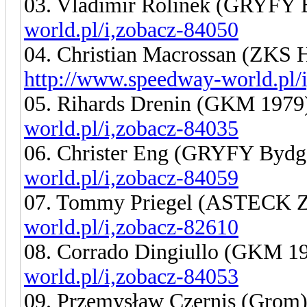
03. Vladimir Rolinek (GRYFY
world.pl/i,zobacz-84050
04. Christian Macrossan (ZKS 
http://www.speedway-world.pl/
05. Rihards Drenin (GKM 197
world.pl/i,zobacz-84035
06. Christer Eng (GRYFY Bydg
world.pl/i,zobacz-84059
07. Tommy Priegel (ASTECK Z
world.pl/i,zobacz-82610
08. Corrado Dingiullo (GKM 1
world.pl/i,zobacz-84053
09. Przemysław Czernis (Grom