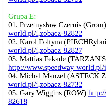
Grupa E:
01. Przemysław Czernis (Grom
world.pl/i,zobacz-82822
02. Karol Foltyna (PIECHRybn
world.pl/i,zobacz-82827
03. Mattias Fekade (TARZA
http://www.speedway-world.pl/
04. Michal Manzel (ASTECK Z
world.pl/i,zobacz-82732
05. Gary Wiggins (ROW)
http:
82618