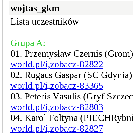
wojtas_gkm
Lista uczestników
Grupa A:
01. Przemysław Czernis (Grom
world.pl/i,zobacz-82822
02. Rugacs Gaspar (SC Gdynia
world.pl/i,zobacz-83365
03. Pēteris Vāsulis (Gryf Szcze
world.pl/i,zobacz-82803
04. Karol Foltyna (PIECHRybn
world.pl/i,zobacz-82827