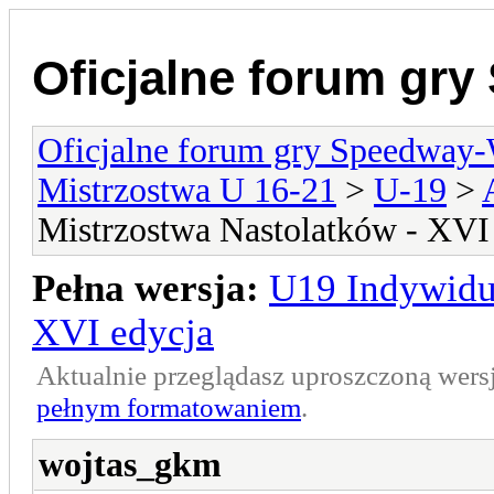
Oficjalne forum gr
Oficjalne forum gry Speedway
Mistrzostwa U 16-21
>
U-19
>
Mistrzostwa Nastolatków - XVI
Pełna wersja:
U19 Indywidu
XVI edycja
Aktualnie przeglądasz uproszczoną wers
pełnym formatowaniem
.
wojtas_gkm