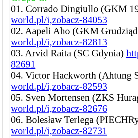
01. Corrado Dingiullo (GKM 1
world.pl/i,zobacz-84053
02. Aapeli Aho (GKM Grudzią
world.pl/i,zobacz-82813
03. Arvid Raita (SC Gdynia)
ht
82691
04. Victor Hackworth (Ahtung 
world.pl/i,zobacz-82593
05. Sven Mortensen (ZKS Hur
world.pl/i,zobacz-82676
06. Bolesław Terlega (PIECHR
world.pl/i,zobacz-82731