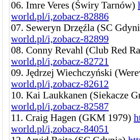
06. Imre Veres (Świry Tarnów)
world.pl/i,zobacz-82886
07. Seweryn Drzęźla (SC Gdyn
world.pl/i,zobacz-82899
08. Conny Revahl (Club Red Ra
world.pl/i,zobacz-82721
09. Jędrzej Wiechczyński (Wer
world.pl/i,zobacz-82612
10. Kai Laukkanen (Siekacze G
world.pl/i,zobacz-82587
11. Craig Hagen (GKM 1979)
h
world.pl/i,zobacz-84051