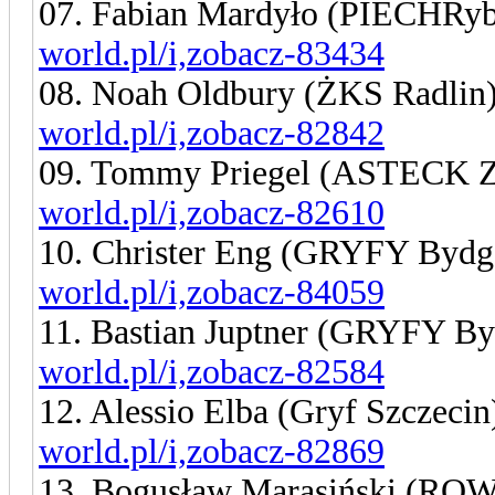
07. Fabian Mardyło (PIECHRy
world.pl/i,zobacz-83434
08. Noah Oldbury (ŻKS Radlin
world.pl/i,zobacz-82842
09. Tommy Priegel (ASTECK Z
world.pl/i,zobacz-82610
10. Christer Eng (GRYFY Bydg
world.pl/i,zobacz-84059
11. Bastian Juptner (GRYFY B
world.pl/i,zobacz-82584
12. Alessio Elba (Gryf Szczeci
world.pl/i,zobacz-82869
13. Bogusław Marasiński (RO