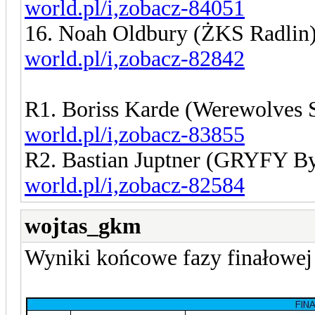
world.pl/i,zobacz-84051
16. Noah Oldbury (ŻKS Radlin
world.pl/i,zobacz-82842
R1. Boriss Karde (Werewolves
world.pl/i,zobacz-83855
R2. Bastian Juptner (GRYFY B
world.pl/i,zobacz-82584
wojtas_gkm
Wyniki końcowe fazy finałowe