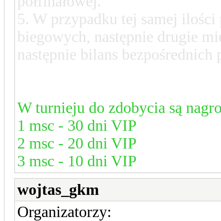
półfinałowej.
5. W przypadku tej samej ilośc
biegowych, następnie drugie mie
następnie bilans bezpośrednich
W turnieju do zdobycia są nagr
1 msc - 30 dni VIP
2 msc - 20 dni VIP
3 msc - 10 dni VIP
wojtas_gkm
Organizatorzy: