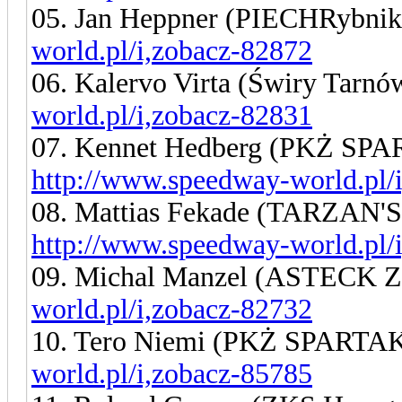
05. Jan Heppner (PIECHRybni
world.pl/i,zobacz-82872
06. Kalervo Virta (Świry Tarn
world.pl/i,zobacz-82831
07. Kennet Hedberg (PKŻ SP
http://www.speedway-world.pl/
08. Mattias Fekade (TARZA
http://www.speedway-world.pl/
09. Michal Manzel (ASTECK Z
world.pl/i,zobacz-82732
10. Tero Niemi (PKŻ SPARTA
world.pl/i,zobacz-85785