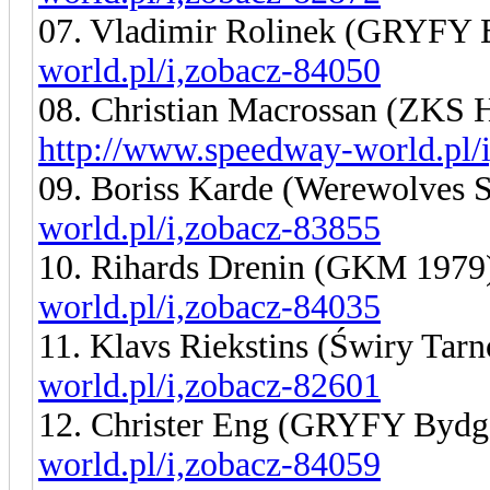
07. Vladimir Rolinek (GRYFY
world.pl/i,zobacz-84050
08. Christian Macrossan (ZKS 
http://www.speedway-world.pl/
09. Boriss Karde (Werewolves
world.pl/i,zobacz-83855
10. Rihards Drenin (GKM 197
world.pl/i,zobacz-84035
11. Klavs Riekstins (Świry Tar
world.pl/i,zobacz-82601
12. Christer Eng (GRYFY Bydg
world.pl/i,zobacz-84059