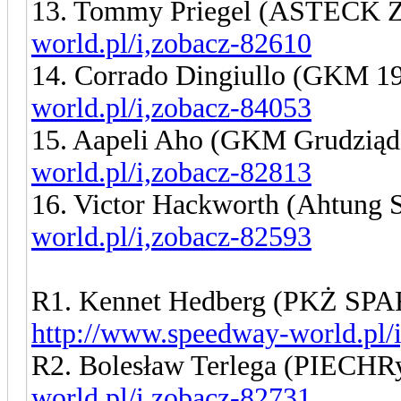
13. Tommy Priegel (ASTECK Z
world.pl/i,zobacz-82610
14. Corrado Dingiullo (GKM 1
world.pl/i,zobacz-84053
15. Aapeli Aho (GKM Grudzią
world.pl/i,zobacz-82813
16. Victor Hackworth (Ahtung 
world.pl/i,zobacz-82593
R1. Kennet Hedberg (PKŻ SP
http://www.speedway-world.pl/
R2. Bolesław Terlega (PIECHR
world.pl/i,zobacz-82731