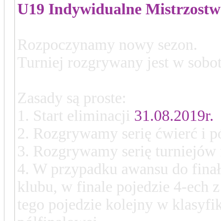
U19 Indywidualne Mistrzost
Rozpoczynamy nowy sezon.
Turniej rozgrywany jest w sobot
Zasady są proste:
1. Start eliminacji
31.08.2019r.
2.
Rozgrywamy serię ćwierć i pó
3. Rozgrywamy serię turniejów 
4. W przypadku awansu do finał
klubu, w finale pojedzie 4-ech z
tego pojedzie kolejny w klasyfi