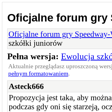
Oficjalne forum gr
Oficjalne forum gry Speedway
szkółki juniorów
Pełna wersja:
Ewolucja szkó
Aktualnie przeglądasz uproszczoną wers
pełnym formatowaniem
.
Asteck666
Propozycja jest taka, aby możn
podczas gdy oni się starzeją, oc