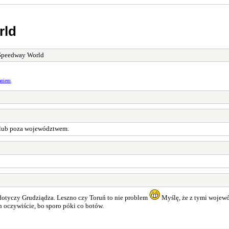
rld
Speedway World
aniem
.
 klub poza województwem.
dotyczy Grudziądza. Leszno czy Toruń to nie problem
Myślę, że z tymi wojewó
h oczywiście, bo sporo póki co botów.