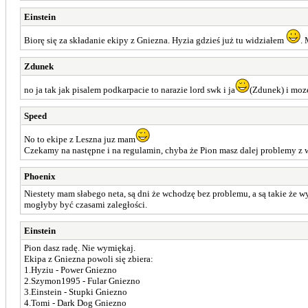
Einstein
Biorę się za składanie ekipy z Gniezna. Hyzia gdzieś już tu widziałem
.
Zdunek
no ja tak jak pisalem podkarpacie to narazie lord swk i ja
(Zdunek) i moze 
Speed
No to ekipe z Leszna juz mam
Czekamy na następne i na regulamin, chyba że Pion masz dalej problemy z 
Phoenix
Niestety mam słabego neta, są dni że wchodzę bez problemu, a są takie że wy
mogłyby być czasami zaległości.
Einstein
Pion dasz radę. Nie wymiękaj.
Ekipa z Gniezna powoli się zbiera:
1.Hyziu - Power Gniezno
2.Szymon1995 - Fular Gniezno
3.Einstein - Stupki Gniezno
4.Tomi - Dark Dog Gniezno