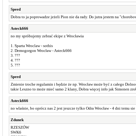
Speed
Dobra to ja poprowadze jeżeli Pion nie da rady. Do jutra jestem na "chorob
Asteck666
no my spróbujemy zebrać ekipe z Wrocławia
1. Sparta Wroclaw - sothis
2. Demogorgon Wrocław - Asteck666
3. ???
4. ???
5. ???
Speed
Zmienie troche regulamin i będzie że np. Wrocław może być z całego Dolnoś
takie Leszno to może mieć samo 2 klany, Dobra więcej info jak Simonen zro
Asteck666
no wlaśnie, bo oprócz nas 2 jest jeszcze tylko Odra Wrocław - 4 dni temu sie 
Zdunek
RZESZÓW
SWK6