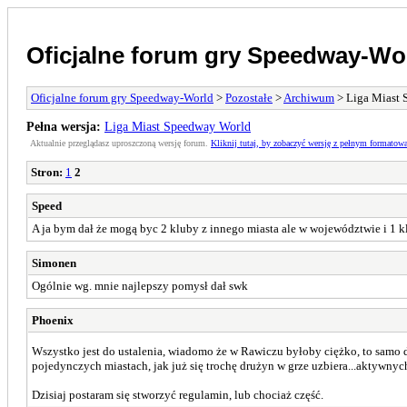
Oficjalne forum gry Speedway-Wo
Oficjalne forum gry Speedway-World
>
Pozostałe
>
Archiwum
> Liga Miast 
Pełna wersja:
Liga Miast Speedway World
Aktualnie przeglądasz uproszczoną wersję forum.
Kliknij tutaj, by zobaczyć wersję z pełnym formatow
Stron:
1
2
Speed
A ja bym dał że mogą byc 2 kluby z innego miasta ale w województwie i 1
Simonen
Ogólnie wg. mnie najlepszy pomysł dał swk
Phoenix
Wszystko jest do ustalenia, wiadomo że w Rawiczu byłoby ciężko, to samo 
pojedynczych miastach, jak już się trochę drużyn w grze uzbiera...aktywnyc
Dzisiaj postaram się stworzyć regulamin, lub chociaż część.