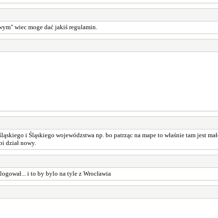
owym" wiec moge dać jakiś regulamin.
ląskiego i Śląskiego wojewódzstwa np. bo patrząc na mape to właśnie tam jest mał
bi dział nowy.
logował... i to by bylo na tyle z Wrocławia