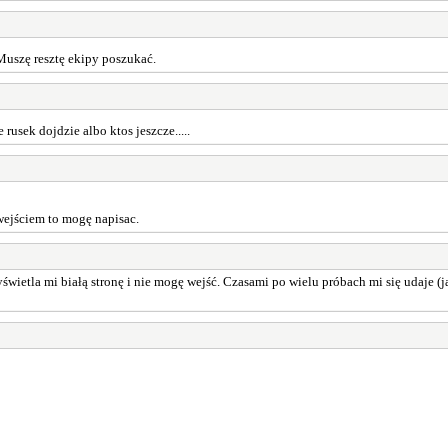
 Muszę resztę ekipy poszukać.
rusek dojdzie albo ktos jeszcze.....
wejściem to mogę napisac.
świetla mi białą stronę i nie mogę wejść. Czasami po wielu próbach mi się udaje (