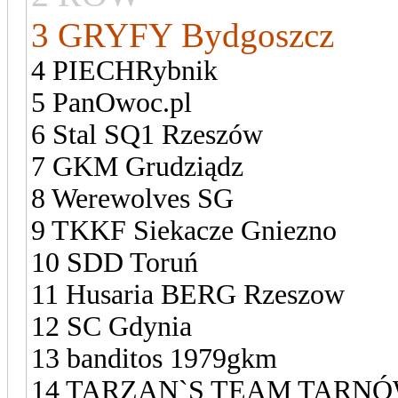
3 GRYFY Bydgoszcz
4 PIECHRybnik
5 PanOwoc.pl
6 Stal SQ1 Rzeszów
7 GKM Grudziądz
8 Werewolves SG
9 TKKF Siekacze Gniezno
10 SDD Toruń
11 Husaria BERG Rzeszow
12 SC Gdynia
13 banditos 1979gkm
14 TARZAN`S TEAM TARN