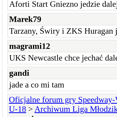
Aforti Start Gniezno jedzie dale
Marek79
Tarzany, Świry i ZKS Huragan j
magrami12
UKS Newcastle chce jechać dale
gandi
jade a co mi tam
Oficjalne forum gry Speedway
U-18
>
Archiwum Liga Młodzi