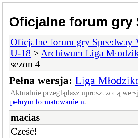
Oficjalne forum gr
Oficjalne forum gry Speedway
U-18
>
Archiwum Liga Młodzi
sezon 4
Pełna wersja:
Liga Młodzik
Aktualnie przeglądasz uproszczoną wers
pełnym formatowaniem
.
macias
Cześć!