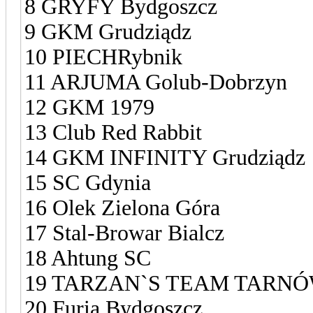
8 GRYFY Bydgoszcz
9 GKM Grudziądz
10 PIECHRybnik
11 ARJUMA Golub-Dobrzyn
12 GKM 1979
13 Club Red Rabbit
14 GKM INFINITY Grudziądz
15 SC Gdynia
16 Olek Zielona Góra
17 Stal-Browar Bialcz
18 Ahtung SC
19 TARZAN`S TEAM TARN
20 Furia Bydgoszcz