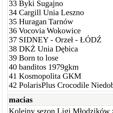
33 Byki Sugajno
34 Cargill Unia Leszno
35 Huragan Tarnów
36 Vocovia Wokowice
37 SIDNEY - Orzeł - ŁÓDŹ
38 DKŻ Unia Dębica
39 Born to lose
40 banditos 1979gkm
41 Kosmopolita GKM
42 PolarisPlus Crocodile Niedo
macias
Kolejny sezon Ligi Młodzików 