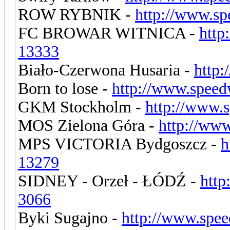
ROW RYBNIK -
http://www.sp
FC BROWAR WITNICA -
http
13333
Biało-Czerwona Husaria -
http:
Born to lose -
http://www.speed
GKM Stockholm -
http://www.
MOS Zielona Góra -
http://ww
MPS VICTORIA Bydgoszcz -
h
13279
SIDNEY - Orzeł - ŁÓDŹ -
http
3066
Byki Sugajno -
http://www.spee