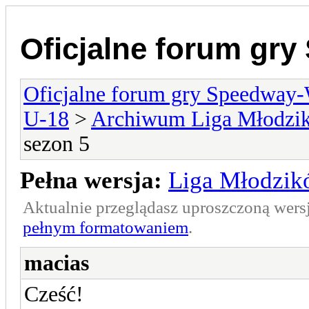
Oficjalne forum gr
Oficjalne forum gry Speedway
U-18
>
Archiwum Liga Młodzi
sezon 5
Pełna wersja:
Liga Młodzik
Aktualnie przeglądasz uproszczoną wers
pełnym formatowaniem
.
macias
Cześć!