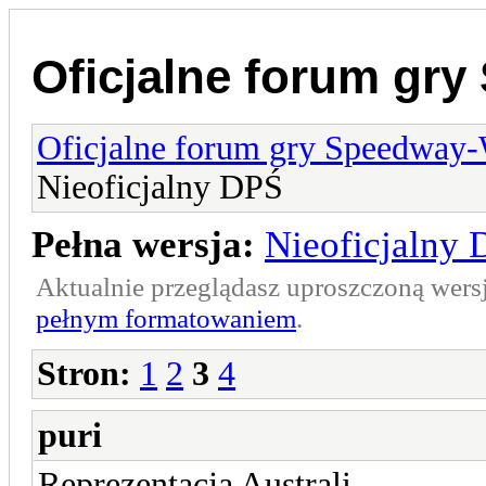
Oficjalne forum gr
Oficjalne forum gry Speedway
Nieoficjalny DPŚ
Pełna wersja:
Nieoficjalny 
Aktualnie przeglądasz uproszczoną wers
pełnym formatowaniem
.
Stron:
1
2
3
4
puri
Reprezentacja Australi