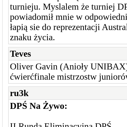
turnieju. Myslalem że turniej D
powiadomił mnie w odpowiedni
łapią sie do reprezentacji Austral
znaku życia.
Teves
Oliver Gavin (Anioły UNIBAX) 
ćwierćfinale mistrzostw junior
ru3k
DPŚ Na Żywo:
II Runda Eliminacyjna DPŚ