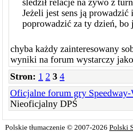
śledził relacje na żywo z tu
Jeżeli jest sens ją prowadzić
poprowadzić za ty dzień, bo 
chyba każdy zainteresowany sobi
wyniki na forum wystarczy jako 
Stron:
1
2
3
4
Oficjalne forum gry Speedway
Nieoficjalny DPŚ
Polskie tłumaczenie © 2007-2026
Polski