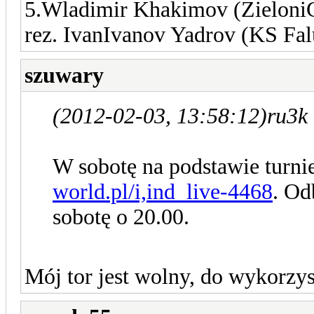
5.Wladimir Khakimov (Zieloni
rez. IvanIvanov Yadrov (KS Fa
szuwary
(2012-02-03, 13:58:12)
ru3k
W sobotę na podstawie turni
world.pl/i,ind_live-4468
. Od
sobotę o 20.00.
Mój tor jest wolny, do wykorzys