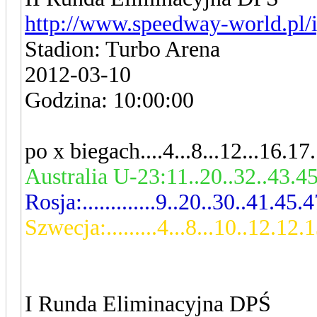
http://www.speedway-world.pl/i
Stadion: Turbo Arena
2012-03-10
Godzina: 10:00:00
po x biegach....4...8...12...16.17
Australia U-23:11..20..32..43.4
Rosja:.............9..20..30..41.45.
Szwecja:.........4...8...10..12.12.
I Runda Eliminacyjna DPŚ