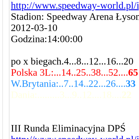
http://www.speedway-world.pl/i
Stadion: Speedway Arena Łyso
2012-03-10
Godzina:14:00:00
po x biegach.4...8...12...16...20
Polska 3L:...14..25..38...52....
65
W.Brytania:..7..14..22...26....
33
Dania:.........3...9..12....18....
22
III Runda Eliminacyjna DPŚ