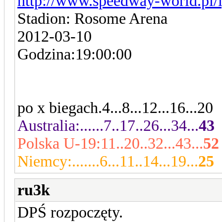
http://www.speedway-world.pl/i
Stadion: Rosome Arena
2012-03-10
Godzina:19:00:00
po x biegach.4...8...12...16...20
Australia:......7..17..26...34...
43
Polska U-19:11..20..32...43...
52
Niemcy:.......6...11..14...19...
25
ru3k
DPŚ rozpoczęty.