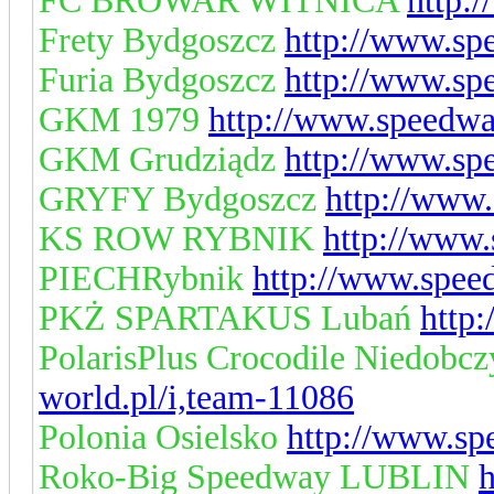
FC BROWAR WITNICA
http:
Frety Bydgoszcz
http://www.sp
Furia Bydgoszcz
http://www.sp
GKM 1979
http://www.speedwa
GKM Grudziądz
http://www.sp
GRYFY Bydgoszcz
http://www.
KS ROW RYBNIK
http://www.
PIECHRybnik
http://www.spee
PKŻ SPARTAKUS Lubań
http
PolarisPlus Crocodile Niedobc
world.pl/i,team-11086
Polonia Osielsko
http://www.sp
Roko-Big Speedway LUBLIN
h