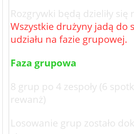
Rozgrywki będą dzieliły się 
Wszystkie drużyny jadą do 
udziału na fazie grupowej.
Faza grupowa
8 grup po 4 zespoły (6 spot
rewanż)
Losowanie grup zostało d