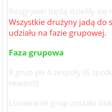
Rozgrywki będą dzieliły się 
Wszystkie drużyny jadą do 
udziału na fazie grupowej.
Faza grupowa
8 grup po 4 zespoły (6 spot
rewanż)
Losowanie grup zostało d