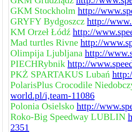
GKM Grudziądz
http://www.sp
GKM Stockholm
http://www.sp
GRYFY Bydgoszcz
http://www.
KM Orzeł Łódź
http://www.spe
Mad turtles Rivne
http://www.s
Olimpija Ljubljana
http://www.
PIECHRybnik
http://www.spee
PKŻ SPARTAKUS Lubań
http
PolarisPlus Crocodile Niedobc
world.pl/i,team-11086
Polonia Osielsko
http://www.sp
Roko-Big Speedway LUBLIN
h
2351