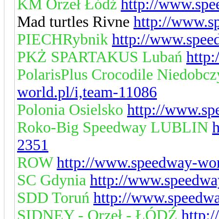
KM Orzeł Łódź
http://www.spe
Mad turtles Rivne
http://www.s
PIECHRybnik
http://www.spee
PKŻ SPARTAKUS Lubań
http
PolarisPlus Crocodile Niedobc
world.pl/i,team-11086
Polonia Osielsko
http://www.sp
Roko-Big Speedway LUBLIN
h
2351
ROW
http://www.speedway-wor
SC Gdynia
http://www.speedwa
SDD Toruń
http://www.speedwa
SIDNEY - Orzeł - ŁÓDŹ
http: