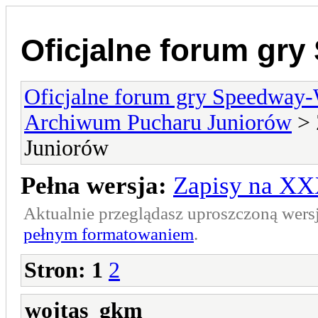
Oficjalne forum gr
Oficjalne forum gry Speedway
Archiwum Pucharu Juniorów
> 
Juniorów
Pełna wersja:
Zapisy na XX
Aktualnie przeglądasz uproszczoną wers
pełnym formatowaniem
.
Stron:
1
2
wojtas_gkm