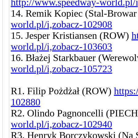
http://www.speedway-world.pl/
14. Remik Kopiec (Stal-Browar
world.pl/i,zobacz-102908
15. Jesper Kristiansen (ROW)
h
world.pl/i,zobacz-103603
16. Błażej Starkbauer (Werewo
world.pl/i,zobacz-105723
R1. Filip Pożdżał (ROW)
https
102880
R2. Olindo Pagnoncelli (PIEC
world.pl/i,zobacz-102940
R3. Henryk Borczykowski (Na 