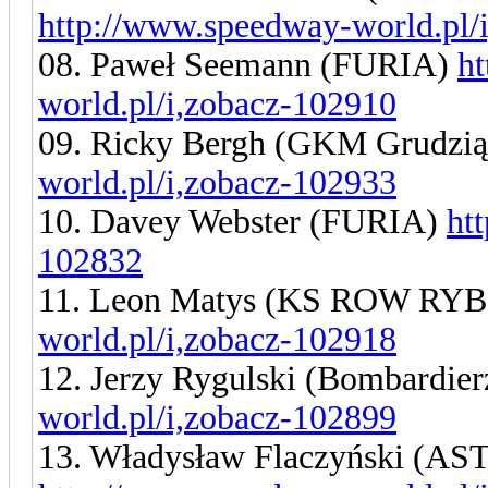
http://www.speedway-world.pl/
08. Paweł Seemann (FURIA)
h
world.pl/i,zobacz-102910
09. Ricky Bergh (GKM Grudzi
world.pl/i,zobacz-102933
10. Davey Webster (FURIA)
ht
102832
11. Leon Matys (KS ROW RY
world.pl/i,zobacz-102918
12. Jerzy Rygulski (Bombardie
world.pl/i,zobacz-102899
13. Władysław Flaczyński (AS