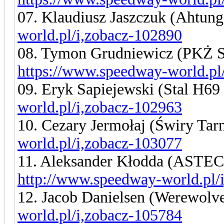
07. Klaudiusz Jaszczuk (Ahtun
world.pl/i,zobacz-102890
08. Tymon Grudniewicz (PKŻ
https://www.speedway-world.pl
09. Eryk Sapiejewski (Stal H6
world.pl/i,zobacz-102963
10. Cezary Jermołaj (Świry Ta
world.pl/i,zobacz-103077
11. Aleksander Kłodda (ASTEC
http://www.speedway-world.pl/
12. Jacob Danielsen (Werewolv
world.pl/i,zobacz-105784