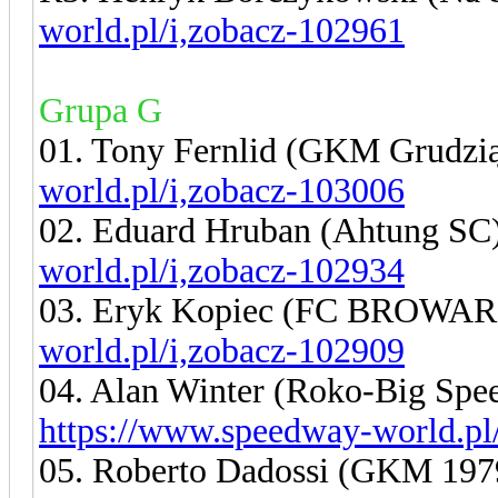
world.pl/i,zobacz-102961
Grupa G
01. Tony Fernlid (GKM Grudzi
world.pl/i,zobacz-103006
02. Eduard Hruban (Ahtung SC
world.pl/i,zobacz-102934
03. Eryk Kopiec (FC BROWA
world.pl/i,zobacz-102909
04. Alan Winter (Roko-Big S
https://www.speedway-world.pl
05. Roberto Dadossi (GKM 19