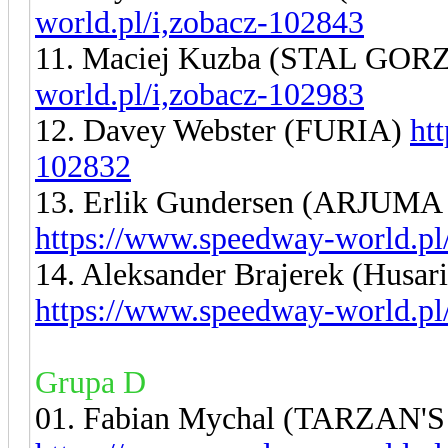
world.pl/i,zobacz-102843
11. Maciej Kuzba (STAL GO
world.pl/i,zobacz-102983
12. Davey Webster (FURIA)
ht
102832
13. Erlik Gundersen (ARJUMA
https://www.speedway-world.pl
14. Aleksander Brajerek (Husa
https://www.speedway-world.pl
Grupa D
01. Fabian Mychal (TARZA