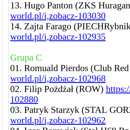
13. Hugo Panton (ZKS Huraga
world.pl/i,zobacz-103030
14. Zajta Farago (PIECHRybni
world.pl/i,zobacz-102935
Grupa C
01. Romuald Pierdos (Club Red
world.pl/i,zobacz-102968
02. Filip Pożdżał (ROW)
https:
102880
03. Patryk Starzyk (STAL G
world.pl/i,zobacz-102962