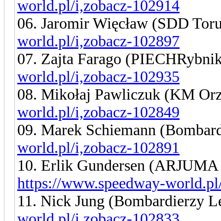
world.pl/i,zobacz-102914
06. Jaromir Więcław (SDD Tor
world.pl/i,zobacz-102897
07. Zajta Farago (PIECHRybni
world.pl/i,zobacz-102935
08. Mikołaj Pawliczuk (KM Or
world.pl/i,zobacz-102849
09. Marek Schiemann (Bombard
world.pl/i,zobacz-102891
10. Erlik Gundersen (ARJUMA
https://www.speedway-world.pl
11. Nick Jung (Bombardierzy L
world.pl/i,zobacz-102833