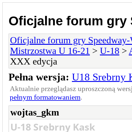
Oficjalne forum gr
Oficjalne forum gry Speedway
Mistrzostwa U 16-21
>
U-18
>
XXX edycja
Pełna wersja:
U18 Srebrny 
Aktualnie przeglądasz uproszczoną wers
pełnym formatowaniem
.
wojtas_gkm
U-18 Srebrny Kask