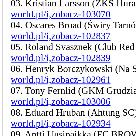
03. Kristian Larsson (ZKS Hur
world.pl/i,zobacz-103070
04. Oscares Broad (Świry Tarn
world.pl/i,zobacz-102837
05. Roland Svasznek (Club Red
world.pl/i,zobacz-102839
06. Henryk Borczykowski (Na 
world.pl/i,zobacz-102961
07. Tony Fernlid (GKM Grudzi
world.pl/i,zobacz-103006
08. Eduard Hruban (Ahtung SC
world.pl/i,zobacz-102934
09. Antti Uusipaikka (FC B