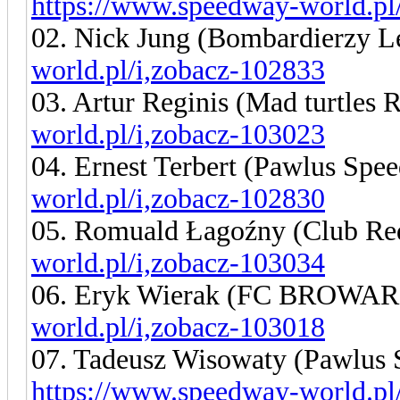
https://www.speedway-world.pl
02. Nick Jung (Bombardierzy 
world.pl/i,zobacz-102833
03. Artur Reginis (Mad turtles 
world.pl/i,zobacz-103023
04. Ernest Terbert (Pawlus Sp
world.pl/i,zobacz-102830
05. Romuald Łagoźny (Club Re
world.pl/i,zobacz-103034
06. Eryk Wierak (FC BROWA
world.pl/i,zobacz-103018
07. Tadeusz Wisowaty (Pawlus
https://www.speedway-world.pl