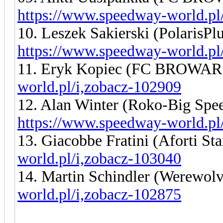
https://www.speedway-world.pl
10. Leszek Sakierski (PolarisP
https://www.speedway-world.pl
11. Eryk Kopiec (FC BROWA
world.pl/i,zobacz-102909
12. Alan Winter (Roko-Big S
https://www.speedway-world.pl
13. Giacobbe Fratini (Aforti St
world.pl/i,zobacz-103040
14. Martin Schindler (Werewol
world.pl/i,zobacz-102875