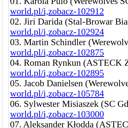
01. Karola Pulo (Werewolves 
world.pl/i,zobacz-102912
02. Jiri Darida (Stal-Browar Bi
world.pl/i,zobacz-102924
03. Martin Schindler (Werewol
world.pl/i,zobacz-102875
04. Roman Rynkun (ASTECK Z
world.pl/i,zobacz-102895
05. Jacob Danielsen (Werewolv
world.pl/i,zobacz-105784
06. Sylwester Misiaszek (SC G
world.pl/i,zobacz-103000
07. Aleksander Kłodda (ASTEC