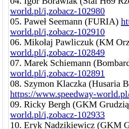
04. Igor Borawiak (Stal H69 R
world.pl/i,zobacz-102980
05. Paweł Seemann (FURIA)
h
world.pl/i,zobacz-102910
06. Mikołaj Pawliczuk (KM Or
world.pl/i,zobacz-102849
07. Marek Schiemann (Bombard
world.pl/i,zobacz-102891
08. Szymon Klaczka (Husaria
https://www.speedway-world.pl
09. Ricky Bergh (GKM Grudzi
world.pl/i,zobacz-102933
10. Eryk Nadzikiewicz (GKM 