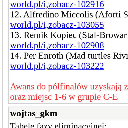
world.pl/i,zobacz-102916
12. Alfredino Miccolis (Aforti 
world.pl/i,zobacz-103055
13. Remik Kopiec (Stal-Browar
world.pl/i,zobacz-102908
14. Per Enroth (Mad turtles Ri
world.pl/i,zobacz-103222
Awans do półfinałów uzyskają 
oraz miejsc 1-6 w grupie C-E
wojtas_gkm
Tabele fazy eliminacyjnej: