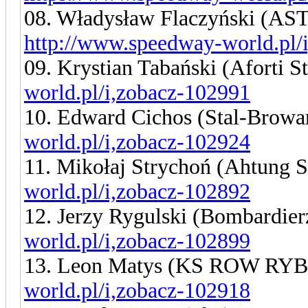
08. Władysław Flaczyński (AS
http://www.speedway-world.pl/
09. Krystian Tabański (Aforti S
world.pl/i,zobacz-102991
10. Edward Cichos (Stal-Browa
world.pl/i,zobacz-102924
11. Mikołaj Strychoń (Ahtung 
world.pl/i,zobacz-102892
12. Jerzy Rygulski (Bombardie
world.pl/i,zobacz-102899
13. Leon Matys (KS ROW RY
world.pl/i,zobacz-102918