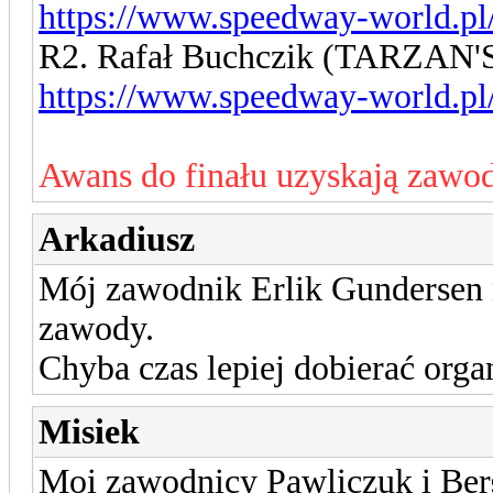
https://www.speedway-world.pl
R2. Rafał Buchczik (TARZA
https://www.speedway-world.pl
Awans do finału uzyskają zawod
Arkadiusz
Mój zawodnik Erlik Gundersen ni
zawody.
Chyba czas lepiej dobierać organ
Misiek
Moi zawodnicy Pawliczuk i Bergl