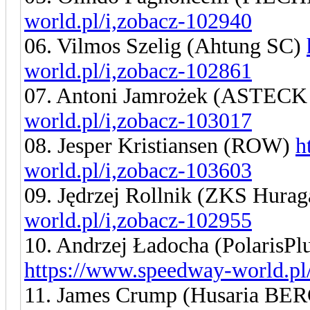
world.pl/i,zobacz-102940
06. Vilmos Szelig (Ahtung SC)
world.pl/i,zobacz-102861
07. Antoni Jamrożek (ASTECK
world.pl/i,zobacz-103017
08. Jesper Kristiansen (ROW)
h
world.pl/i,zobacz-103603
09. Jędrzej Rollnik (ZKS Hura
world.pl/i,zobacz-102955
10. Andrzej Ładocha (PolarisPl
https://www.speedway-world.pl
11. James Crump (Husaria BE