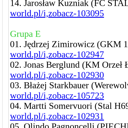
14. Jarosław Kuzniak (FC S
world.pl/i,zobacz-103095
Grupa E
01. Jędrzej Zimirowicz (GKM 
world.pl/i,zobacz-102947
02. Jonas Berglund (KM Orzeł
world.pl/i,zobacz-102930
03. Błażej Starkbauer (Werewo
world.pl/i,zobacz-105723
04. Martti Somervuori (Stal H
world.pl/i,zobacz-102931
05. Olindo Pagnoncelli (PIEC