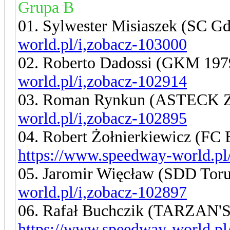
Grupa B
01. Sylwester Misiaszek (SC G
world.pl/i,zobacz-103000
02. Roberto Dadossi (GKM 19
world.pl/i,zobacz-102914
03. Roman Rynkun (ASTECK Z
world.pl/i,zobacz-102895
04. Robert Żołnierkiewicz 
https://www.speedway-world.pl
05. Jaromir Więcław (SDD Tor
world.pl/i,zobacz-102897
06. Rafał Buchczik (TARZA
https://www.speedway-world.pl