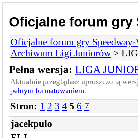
Oficjalne forum gr
Oficjalne forum gry Speedway
Archiwum Ligi Juniorów
> LIG
Pełna wersja:
LIGA JUNIOR
Aktualnie przeglądasz uproszczoną wers
pełnym formatowaniem
.
Stron:
1
2
3
4
5
6
7
jacekpulo
ELJ