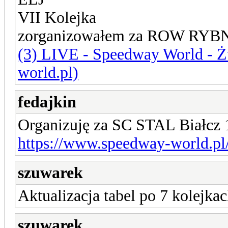
VII Kolejka
zorganizowałem za ROW RYB
(3) LIVE - Speedway World - Ż
world.pl)
fedajkin
Organizuję za SC STAL Białcz 1
https://www.speedway-world.pl
szuwarek
Aktualizacja tabel po 7 kolejkac
szuwarek