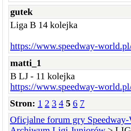
gutek
Liga B 14 kolejka
https://www.speedway-world.pl
matti_1
B LJ - 11 kolejka
https://www.speedway-world.pl
Stron:
1
2
3
4
5
6
7
Oficjalne forum gry Speedway
Archiwum Ligi Juniorów
> LIG