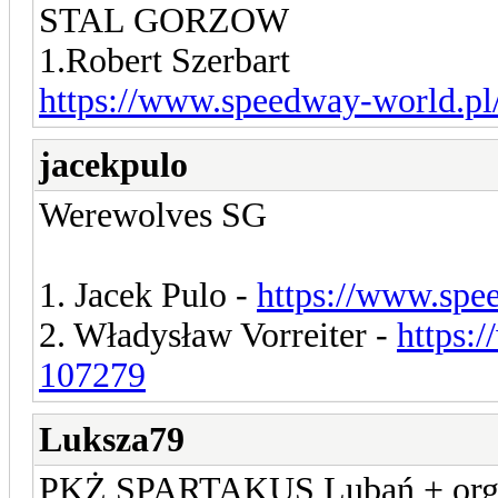
STAL GORZOW
1.Robert Szerbart
https://www.speedway-world.pl
jacekpulo
Werewolves SG
1. Jacek Pulo -
https://www.spe
2. Władysław Vorreiter -
https:
107279
Luksza79
PKŻ SPARTAKUS Lubań + orga