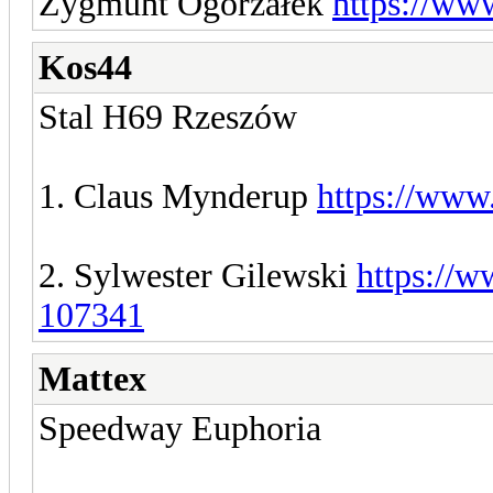
Zygmunt Ogorzałek
https://ww
Kos44
Stal H69 Rzeszów
1. Claus Mynderup
https://www
2. Sylwester Gilewski
https://w
107341
Mattex
Speedway Euphoria