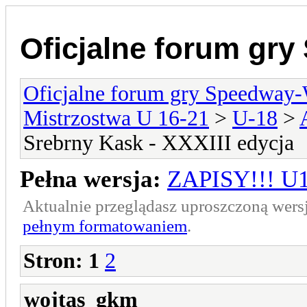
Oficjalne forum gr
Oficjalne forum gry Speedway
Mistrzostwa U 16-21
>
U-18
>
Srebrny Kask - XXXIII edycja
Pełna wersja:
ZAPISY!!! U1
Aktualnie przeglądasz uproszczoną wers
pełnym formatowaniem
.
Stron:
1
2
wojtas_gkm