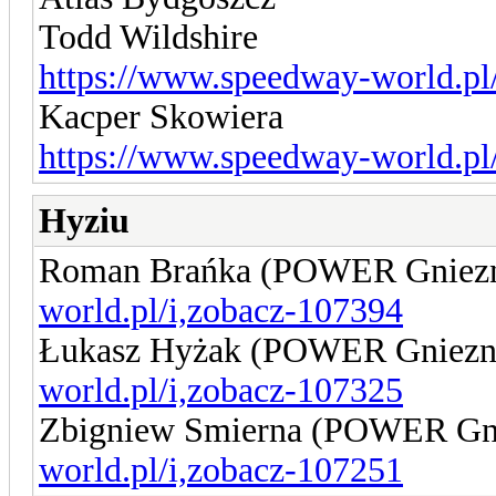
Todd Wildshire
https://www.speedway-world.pl
Kacper Skowiera
https://www.speedway-world.pl
Hyziu
Roman Brańka (POWER Gniez
world.pl/i,zobacz-107394
Łukasz Hyżak (POWER Gniez
world.pl/i,zobacz-107325
Zbigniew Smierna (POWER Gn
world.pl/i,zobacz-107251