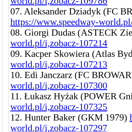
world.pl/i,zobacz-109786
07. Aleksander Dziadyk (FC
https://www.speedway-world.pl
08. Giorgi Dudas (ASTECK Zi
world.pl/i,zobacz-107214
09. Kacper Skowiera (Atlas By
world.pl/i,zobacz-107213
10. Edi Janczarz (FC BROW
world.pl/i,zobacz-107300
11. Łukasz Hyżak (POWER Gn
world.pl/i,zobacz-107325
12. Hunter Baker (GKM 1979)
world.pl/i,zobacz-107297