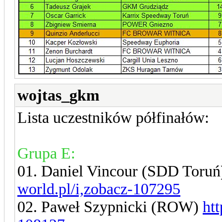
wojtas_gkm
Lista uczestników półfinałów:
Grupa E:
01. Daniel Vincour (SDD Toru
world.pl/i,zobacz-107295
02. Paweł Szypnicki (ROW)
ht