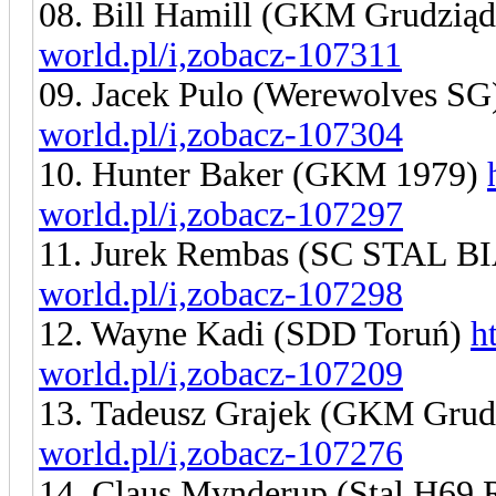
08. Bill Hamill (GKM Grudzią
world.pl/i,zobacz-107311
09. Jacek Pulo (Werewolves S
world.pl/i,zobacz-107304
10. Hunter Baker (GKM 1979)
world.pl/i,zobacz-107297
11. Jurek Rembas (SC STAL 
world.pl/i,zobacz-107298
12. Wayne Kadi (SDD Toruń)
h
world.pl/i,zobacz-107209
13. Tadeusz Grajek (GKM Grud
world.pl/i,zobacz-107276
14. Claus Mynderup (Stal H69