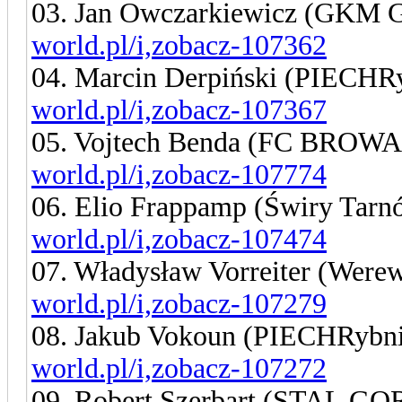
03. Jan Owczarkiewicz (GKM 
world.pl/i,zobacz-107362
04. Marcin Derpiński (PIECHR
world.pl/i,zobacz-107367
05. Vojtech Benda (FC BRO
world.pl/i,zobacz-107774
06. Elio Frappamp (Świry Tar
world.pl/i,zobacz-107474
07. Władysław Vorreiter (Were
world.pl/i,zobacz-107279
08. Jakub Vokoun (PIECHRybn
world.pl/i,zobacz-107272
09. Robert Szerbart (STAL 