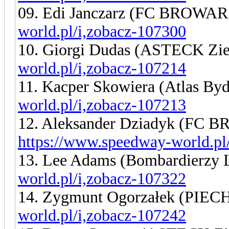
09. Edi Janczarz (FC BROW
world.pl/i,zobacz-107300
10. Giorgi Dudas (ASTECK Zi
world.pl/i,zobacz-107214
11. Kacper Skowiera (Atlas By
world.pl/i,zobacz-107213
12. Aleksander Dziadyk (FC
https://www.speedway-world.pl
13. Lee Adams (Bombardierzy 
world.pl/i,zobacz-107322
14. Zygmunt Ogorzałek (PIEC
world.pl/i,zobacz-107242