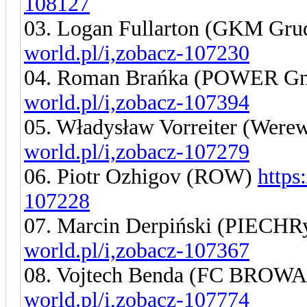
108127
03. Logan Fullarton (GKM Gru
world.pl/i,zobacz-107230
04. Roman Brańka (POWER Gn
world.pl/i,zobacz-107394
05. Władysław Vorreiter (Were
world.pl/i,zobacz-107279
06. Piotr Ozhigov (ROW)
https
107228
07. Marcin Derpiński (PIECHR
world.pl/i,zobacz-107367
08. Vojtech Benda (FC BRO
world.pl/i,zobacz-107774