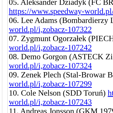
05. Aleksander Dziadyk (FC
https://www.speedway-world.pl
06. Lee Adams (Bombardierzy 
world.pl/i,zobacz-107322
07. Zygmunt Ogorzałek (PIEC
world.pl/i,zobacz-107242
08. Demo Gorgon (ASTECK Zi
world.pl/i,zobacz-107324
09. Zenek Plech (Stal-Browar B
world.pl/i,zobacz-107299
10. Cole Nelson (SDD Toruń)
h
world.pl/i,zobacz-107243
11. Andreas Jonsson (GKM 19