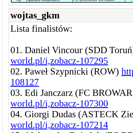
wojtas_gkm
Lista finalistów:
01. Daniel Vincour (SDD Toru
world.pl/i,zobacz-107295
02. Paweł Szypnicki (ROW)
ht
108127
03. Edi Janczarz (FC BROW
world.pl/i,zobacz-107300
04. Giorgi Dudas (ASTECK Zi
world.pl/i,zobacz-107214