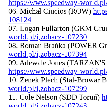
https://www.speedway-world.pl
06. Michał Ciucios (ROW)
http
108124
07. Logan Fullarton (GKM Gru
world.pl/i,zobacz-107230
08. Roman Brańka (POWER Gn
world.pl/i,zobacz-107394
09. Adewale Jones (TARZAN
https://www.speedway-world.pl
10. Zenek Plech (Stal-Browar B
world.pl/i,zobacz-107299
11. Cole Nelson (SDD Toruń)
h
world.pl/i,zobacz-107243