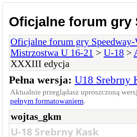
Oficjalne forum gr
Oficjalne forum gry Speedway
Mistrzostwa U 16-21
>
U-18
>
XXXIII edycja
Pełna wersja:
U18 Srebrny 
Aktualnie przeglądasz uproszczoną wers
pełnym formatowaniem
.
wojtas_gkm
U-18 Srebrny Kask