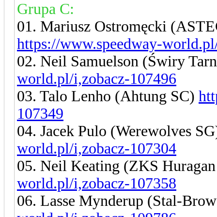
Grupa C:
01. Mariusz Ostromęcki (ASTE
https://www.speedway-world.pl
02. Neil Samuelson (Świry Ta
world.pl/i,zobacz-107496
03. Talo Lenho (Ahtung SC)
ht
107349
04. Jacek Pulo (Werewolves S
world.pl/i,zobacz-107304
05. Neil Keating (ZKS Huraga
world.pl/i,zobacz-107358
06. Lasse Mynderup (Stal-Brow