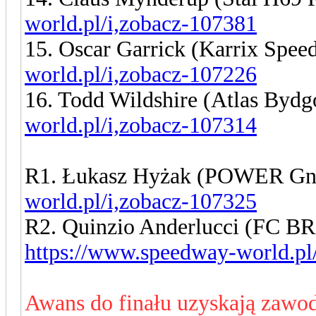
world.pl/i,zobacz-107381
15. Oscar Garrick (Karrix Spe
world.pl/i,zobacz-107226
16. Todd Wildshire (Atlas Byd
world.pl/i,zobacz-107314
R1. Łukasz Hyżak (POWER Gn
world.pl/i,zobacz-107325
R2. Quinzio Anderlucci (FC
https://www.speedway-world.pl
Awans do finału uzyskają zawod