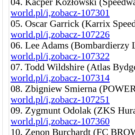
04. Kacper Kozłowski (Speedw
world.pl/i,zobacz-107301
05. Oscar Garrick (Karrix Spe
world.pl/i,zobacz-107226
06. Lee Adams (Bombardierzy 
world.pl/i,zobacz-107322
07. Todd Wildshire (Atlas Byd
world.pl/i,zobacz-107314
08. Zbigniew Smierna (POWE
world.pl/i,zobacz-107251
09. Zygmunt Odolak (ZKS Hur
world.pl/i,zobacz-107360
10. Zenon Burchardt (FC B