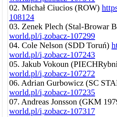
02. Michał Ciucios (ROW)
http
108124
03. Zenek Plech (Stal-Browar B
world.pl/i,zobacz-107299
04. Cole Nelson (SDD Toruń)
h
world.pl/i,zobacz-107243
05. Jakub Vokoun (PIECHRybn
world.pl/i,zobacz-107272
06. Adrian Gurbowicz (SC S
world.pl/i,zobacz-107235
07. Andreas Jonsson (GKM 19
world.pl/i,zobacz-107317