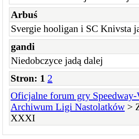
Arbuś
Svergie hooligan i SC Knivsta j
gandi
Niedobczyce jadą dalej
Stron:
1
2
Oficjalne forum gry Speedway
Archiwum Ligi Nastolatków
> Z
XXXI