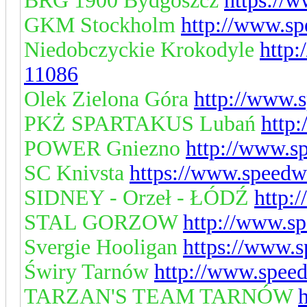
BRG 1900 Bydgoszcz
https://
GKM Stockholm
http://www.sp
Niedobczyckie Krokodyle
http:
11086
Olek Zielona Góra
http://www.
PKŻ SPARTAKUS Lubań
http
POWER Gniezno
http://www.s
SC Knivsta
https://www.speedw
SIDNEY - Orzeł - ŁÓDŹ
http:
STAL GORZOW
http://www.s
Svergie Hooligan
https://www.
Świry Tarnów
http://www.spee
TARZAN'S TEAM TARNÓW