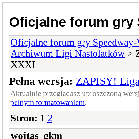
Oficjalne forum gr
Oficjalne forum gry Speedway
Archiwum Ligi Nastolatków
> Z
XXXI
Pełna wersja:
ZAPISY! Liga
Aktualnie przeglądasz uproszczoną wers
pełnym formatowaniem
.
Stron:
1
2
wojtas_gkm