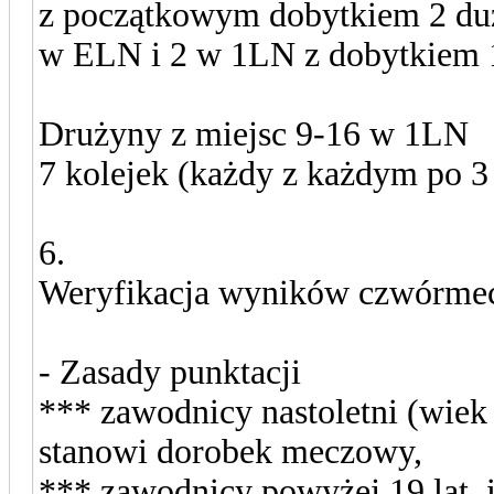
z początkowym dobytkiem 2 duż
w ELN i 2 w 1LN z dobytkiem 
Drużyny z miejsc 9-16 w 1LN
7 kolejek (każdy z każdym po 3
6.
Weryfikacja wyników czwórme
- Zasady punktacji
*** zawodnicy nastoletni (wiek
stanowi dorobek meczowy,
*** zawodnicy powyżej 19 lat, 