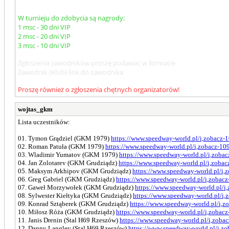
W turnieju do zdobycia są nagrody:
1 msc - 30 dni VIP
2 msc - 20 dni VIP
3 msc - 10 dni VIP
Zgłoszenia zawodników proszę podawać w formacie
Zawodnik (Klub) link do zawodnika
Proszę również o zgłoszenia chętnych organizatorów!
wojtas_gkm
Lista uczestników:
01. Tymon Grądziel (GKM 1979)
https://www.speedway-world.pl/i,zobacz-
02. Roman Patuła (GKM 1979)
https://www.speedway-world.pl/i,zobacz-10
03. Wladimir Yumatov (GKM 1979)
https://www.speedway-world.pl/i,zoba
04. Jan Zolotarev (GKM Grudziądz)
https://www.speedway-world.pl/i,zoba
05. Maksym Arkhipov (GKM Grudziądz)
https://www.speedway-world.pl/i,
06. Greg Gabriel (GKM Grudziądz)
https://www.speedway-world.pl/i,zobac
07. Gaweł Morzywołek (GKM Grudziądz)
https://www.speedway-world.pl/i
08. Sylwester Kiełtyka (GKM Grudziądz)
https://www.speedway-world.pl/i
09. Konrad Sztąberek (GKM Grudziądz)
https://www.speedway-world.pl/i,
10. Miłosz Róża (GKM Grudziądz)
https://www.speedway-world.pl/i,zobac
11. Janis Drenin (Stal H69 Rzeszów)
https://www.speedway-world.pl/i,zoba
12. Danny Langley (Stal H69 Rzeszów)
https://www.speedway-world.pl/i,z