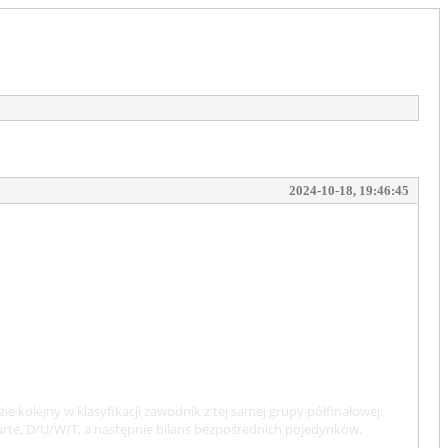
2024-10-18, 19:46:45
e kolejny w klasyfikacji zawodnik z tej samej grupy półfinałowej.
zwarte, D/U/W/T, a następnie bilans bezpośrednich pojedynków.