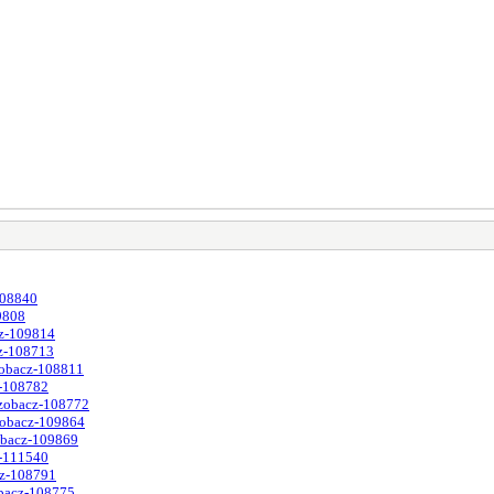
108840
9808
cz-109814
cz-108713
zobacz-108811
z-108782
,zobacz-108772
,zobacz-109864
zobacz-109869
z-111540
cz-108791
obacz-108775