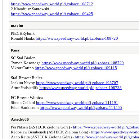
https://www.speedway-world.pl/i,zobacz-108712
2.Klaudiusz Santowski
https://www.speedway-world.pl/i,zobacz-109425
maxim
PIECHRybnik
Ronald Hanks
https://www.speedway-world.pl/i,zobacz-108720
Kusy
SC Stal Białcz
Tymon Kosonoga
https://www.speedway-world.pl/i,zobacz-108729
Viktor Carino
https://www.speedway-world.pl/i,zobacz-109115
Stal-Browar Białcz
Joakim Nevby
https://www.speedway-world.pl/i,zobacz-108707
Artur Podsiedlik
https://www.speedway-world.pl/i,zobacz-108738
FC Browar Witnica
Simon Gellard
https://www.speedway-world.pl/i,zobacz-111191
Eden Hankinson
https://www.speedway-world.pl/i,zobacz-111555
Asteck666
Per Nilsen (ASTECK Zielona Góra) -
https://www.speedway-world.pl/i,zoba
Radosław Bembenek (ASTECK Zielona Góra) -
https://www.speedway-world
Aapo Raita (ASTECK Zielona Góra) -
https://www.speedway-world.pl/i,zob