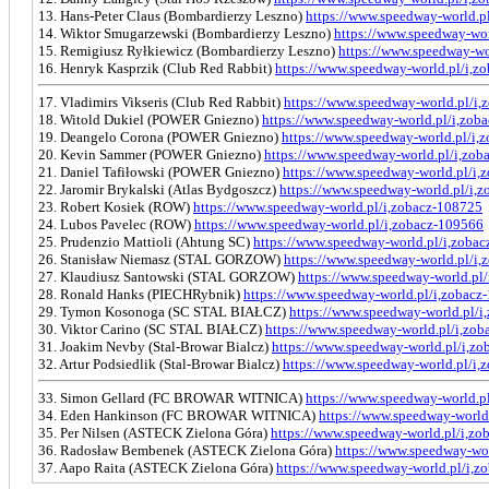
13. Hans-Peter Claus (Bombardierzy Leszno)
https://www.speedway-world.p
14. Wiktor Smugarzewski (Bombardierzy Leszno)
https://www.speedway-wor
15. Remigiusz Ryłkiewicz (Bombardierzy Leszno)
https://www.speedway-wo
16. Henryk Kasprzik (Club Red Rabbit)
https://www.speedway-world.pl/i,z
17. Vladimirs Vikseris (Club Red Rabbit)
https://www.speedway-world.pl/i
18. Witold Dukiel (POWER Gniezno)
https://www.speedway-world.pl/i,zob
19. Deangelo Corona (POWER Gniezno)
https://www.speedway-world.pl/i,
20. Kevin Sammer (POWER Gniezno)
https://www.speedway-world.pl/i,zo
21. Daniel Tafiłowski (POWER Gniezno)
https://www.speedway-world.pl/i,
22. Jaromir Brykalski (Atlas Bydgoszcz)
https://www.speedway-world.pl/i,
23. Robert Kosiek (ROW)
https://www.speedway-world.pl/i,zobacz-108725
24. Lubos Pavelec (ROW)
https://www.speedway-world.pl/i,zobacz-109566
25. Prudenzio Mattioli (Ahtung SC)
https://www.speedway-world.pl/i,zoba
26. Stanisław Niemasz (STAL GORZOW)
https://www.speedway-world.pl/i
27. Klaudiusz Santowski (STAL GORZOW)
https://www.speedway-world.pl
28. Ronald Hanks (PIECHRybnik)
https://www.speedway-world.pl/i,zobacz
29. Tymon Kosonoga (SC STAL BIAŁCZ)
https://www.speedway-world.pl/i
30. Viktor Carino (SC STAL BIAŁCZ)
https://www.speedway-world.pl/i,zo
31. Joakim Nevby (Stal-Browar Bialcz)
https://www.speedway-world.pl/i,z
32. Artur Podsiedlik (Stal-Browar Bialcz)
https://www.speedway-world.pl/i,
33. Simon Gellard (FC BROWAR WITNICA)
https://www.speedway-world.p
34. Eden Hankinson (FC BROWAR WITNICA)
https://www.speedway-world
35. Per Nilsen (ASTECK Zielona Góra)
https://www.speedway-world.pl/i,z
36. Radosław Bembenek (ASTECK Zielona Góra)
https://www.speedway-wo
37. Aapo Raita (ASTECK Zielona Góra)
https://www.speedway-world.pl/i,z