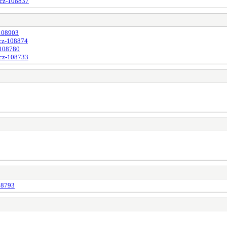
acz-108837
-108903
acz-108874
-108780
acz-108733
08793