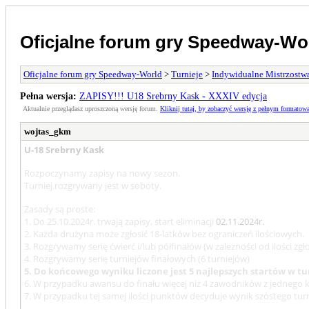
Oficjalne forum gry Speedway-Wo
Oficjalne forum gry Speedway-World
>
Turnieje
>
Indywidualne Mistrzostw
Pełna wersja:
ZAPISY!!! U18 Srebrny Kask - XXXIV edycja
Aktualnie przeglądasz uproszczoną wersję forum.
Kliknij tutaj, by zobaczyć wersję z pełnym formatow
wojtas_gkm
U-18 Srebrny Kask
Rozpoczynamy zapisy na nowy sezon.
Turniej rozgrywany jest w soboty.
Zasady są proste:
1. Do 25.10.2024r. trwają zapisy, start eliminacji
02.11.2024r.
2. Każda drużyna może zgłosić 18-latków bez ograniczeń ilościowych.
3. Rozgrywamy serię ćwierć i/lub półfinałów (w zależności od ilości 
4. Rozgrywamy serię turniejów finałowych (6 turniejów)
5. Do końcowego wyniku liczone jest 5 najlepszych startów w t
6. W przypadku awansu do finału więcej niż 4 zawodników z jednego klub
7. W przypadku tej samej ilości punktów decyduje wynik szóstego turn