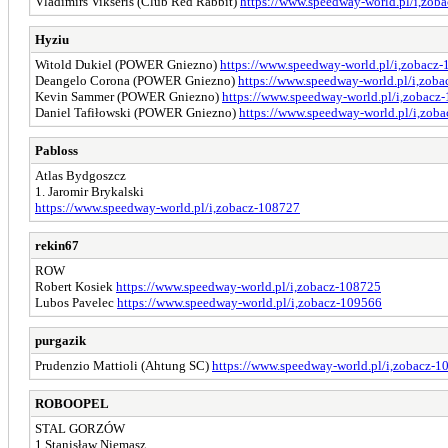
Vladimirs Vikseris (Club Red Rabbit)
https://www.speedway-world.pl/i,zob
Hyziu
Witold Dukiel (POWER Gniezno)
https://www.speedway-world.pl/i,zobacz
Deangelo Corona (POWER Gniezno)
https://www.speedway-world.pl/i,zob
Kevin Sammer (POWER Gniezno)
https://www.speedway-world.pl/i,zobacz
Daniel Tafiłowski (POWER Gniezno)
https://www.speedway-world.pl/i,zob
Pabloss
Atlas Bydgoszcz
1. Jaromir Brykalski
https://www.speedway-world.pl/i,zobacz-108727
rekin67
ROW
Robert Kosiek
https://www.speedway-world.pl/i,zobacz-108725
Lubos Pavelec
https://www.speedway-world.pl/i,zobacz-109566
purgazik
Prudenzio Mattioli (Ahtung SC)
https://www.speedway-world.pl/i,zobacz-1
ROBOOPEL
STAL GORZÓW
1.Stanisław Niemasz