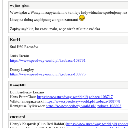
wojtas_gkm
W związku z Waszymi zapytaniami o turnieje indywidualne spróbujemy raz 
Liczę na dobrą współpracę z organizatorami
Zapisy szybkie, bo czasu mało, więc niech nikt nie zwleka.
Kos44
Stal H69 Rzeszów
Janis Drenin
https://www.speedway-world.pl/i,zobacz-108791
Danny Langley
https://www.speedway-world.pl/i,zobacz-108775
Kamyk01
Bombardierzy Leszno
Hans-Peter Claus
https://www.speedway-world.pl/i,zobacz-108717
Wiktor Smugarzewski
https://www.speedway-world.pl/i,zobacz-108778
Remigiusz Ryłkiewicz
https://www.speedway-world.pl/i,zobacz-108803
etteruord
Henryk Kasprzik (Club Red Rabbit)
https://www.speedway-world.pl/i,zoba