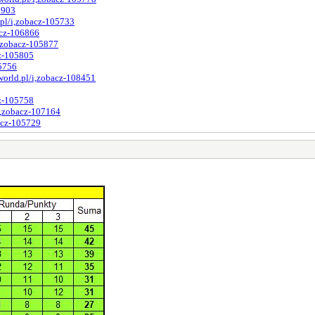
5903
pl/i,zobacz-105733
acz-106866
i,zobacz-105877
cz-105805
05756
world.pl/i,zobacz-108451
cz-105758
i,zobacz-107164
acz-105729