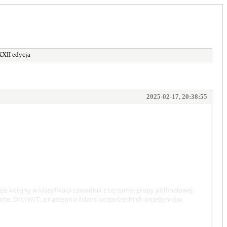
XXII edycja
2025-02-17, 20:38:55
e kolejny w klasyfikacji zawodnik z tej samej grupy półfinałowej.
zwarte, D/U/W/T, a następnie bilans bezpośrednich pojedynków.