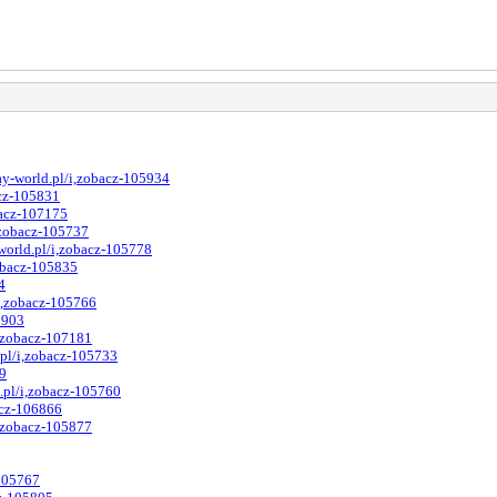
y-world.pl/i,zobacz-105934
acz-105831
bacz-107175
,zobacz-105737
world.pl/i,zobacz-105778
obacz-105835
4
i,zobacz-105766
5903
i,zobacz-107181
pl/i,zobacz-105733
79
.pl/i,zobacz-105760
acz-106866
i,zobacz-105877
-105767