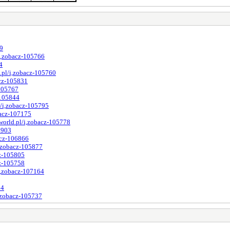
79
i,zobacz-105766
4
.pl/i,zobacz-105760
acz-105831
-105767
-105844
l/i,zobacz-105795
bacz-107175
world.pl/i,zobacz-105778
5903
acz-106866
i,zobacz-105877
cz-105805
cz-105758
i,zobacz-107164
84
,zobacz-105737