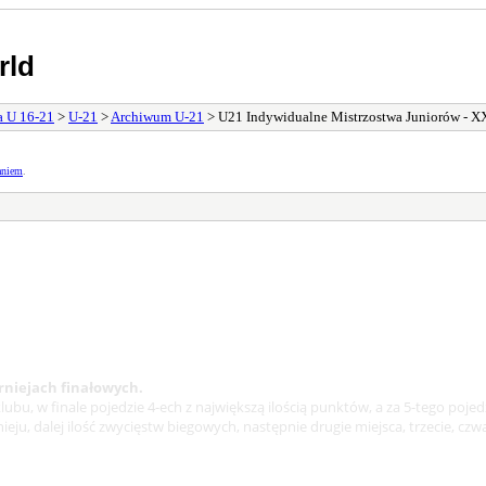
rld
a U 16-21
>
U-21
>
Archiwum U-21
> U21 Indywidualne Mistrzostwa Juniorów - X
aniem
.
rniejach finałowych.
u, w finale pojedzie 4-ech z największą ilością punktów, a za 5-tego pojedzi
ieju, dalej ilość zwycięstw biegowych, następnie drugie miejsca, trzecie, c