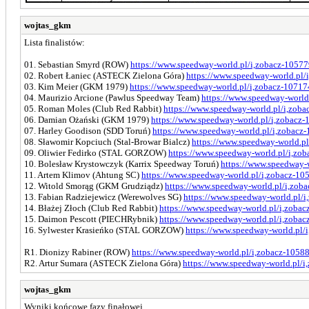
wojtas_gkm
Lista finalistów:
01. Sebastian Smyrd (ROW)
https://www.speedway-world.pl/i,zobacz-1057
02. Robert Łaniec (ASTECK Zielona Góra)
https://www.speedway-world.pl/
03. Kim Meier (GKM 1979)
https://www.speedway-world.pl/i,zobacz-10717
04. Maurizio Arcione (Pawlus Speedway Team)
https://www.speedway-world
05. Roman Moles (Club Red Rabbit)
https://www.speedway-world.pl/i,zob
06. Damian Ożański (GKM 1979)
https://www.speedway-world.pl/i,zobacz
07. Harley Goodison (SDD Toruń)
https://www.speedway-world.pl/i,zobacz
08. Sławomir Kopciuch (Stal-Browar Bialcz)
https://www.speedway-world.p
09. Oliwier Fedirko (STAL GORZOW)
https://www.speedway-world.pl/i,zo
10. Bolesław Krystowczyk (Karrix Speedway Toruń)
https://www.speedway-
11. Artem Klimov (Ahtung SC)
https://www.speedway-world.pl/i,zobacz-10
12. Witold Smorąg (GKM Grudziądz)
https://www.speedway-world.pl/i,zob
13. Fabian Radziejewicz (Werewolves SG)
https://www.speedway-world.pl/
14. Błażej Złoch (Club Red Rabbit)
https://www.speedway-world.pl/i,zoba
15. Daimon Pescott (PIECHRybnik)
https://www.speedway-world.pl/i,zoba
16. Sylwester Krasieńko (STAL GORZOW)
https://www.speedway-world.pl/
R1. Dionizy Rabiner (ROW)
https://www.speedway-world.pl/i,zobacz-1058
R2. Artur Sumara (ASTECK Zielona Góra)
https://www.speedway-world.pl/i
wojtas_gkm
Wyniki końcowe fazy finałowej