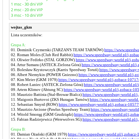
1 msc - 30 dni VIP
2 msc - 20 dni VIP
3 msc - 10 dni VIP
wojtas_gkm
Lista uczestników:
Grupa A:
01. Dominik Czymerski (TARZAN'S TEAM TARNÓW)
https://www.speedwa
02. Roman Moles (Club Red Rabbit)
https://www.speedway-world.pl/i,zob
03. Oliwier Fedirko (STAL GORZOW)
https://www.speedway-world.pl/i,zo
04. Artur Sumara (ASTECK Zielona Góra)
https://www.speedway-world.pl/i
05. Bolesław Krystowczyk (Karrix Speedway Toruń)
https://www.speedway-
06. Albert Niemykin (POWER Gniezno)
https://www.speedway-world.pl/i,z
07. Kim Meier (GKM 1979)
https://www.speedway-world.pl/i,zobacz-10717
08. Robert Łaniec (ASTECK Zielona Góra)
https://www.speedway-world.pl/
09. Artem Klimov (Ahtung SC)
https://www.speedway-world.pl/i,zobacz-10
10. Maurizio Battista (Stal-Browar Bialcz)
https://www.speedway-world.pl/
11. Maigonis Burtovoi (ZKS Huragan Tarnów)
https://www.speedway-world.
12. Sebastian Smyrd (ROW)
https://www.speedway-world.pl/i,zobacz-1057
13. Maurizio Arcione (Pawlus Speedway Team)
https://www.speedway-world
14. Witold Smorąg (GKM Grudziądz)
https://www.speedway-world.pl/i,zob
15. Fabian Radziejewicz (Werewolves SG)
https://www.speedway-world.pl/
Grupa B:
01. Damian Ożański (GKM 1979)
https://www.speedway-world.pl/i,zobacz