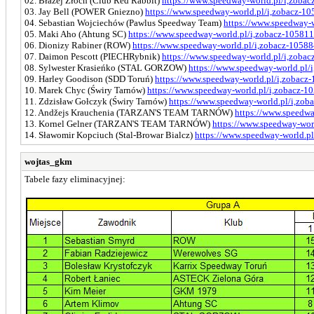
02. Błażej Złoch (Club Red Rabbit)
https://www.speedway-world.pl/i,zoba
03. Jay Bell (POWER Gniezno)
https://www.speedway-world.pl/i,zobacz-1
04. Sebastian Wojciechów (Pawlus Speedway Team)
https://www.speedway-
05. Maki Aho (Ahtung SC)
https://www.speedway-world.pl/i,zobacz-105811
06. Dionizy Rabiner (ROW)
https://www.speedway-world.pl/i,zobacz-1058
07. Daimon Pescott (PIECHRybnik)
https://www.speedway-world.pl/i,zoba
08. Sylwester Krasieńko (STAL GORZOW)
https://www.speedway-world.pl/
09. Harley Goodison (SDD Toruń)
https://www.speedway-world.pl/i,zobacz
10. Marek Chyc (Świry Tarnów)
https://www.speedway-world.pl/i,zobacz-1
11. Zdzisław Gołczyk (Świry Tarnów)
https://www.speedway-world.pl/i,zob
12. Andžejs Krauchenia (TARZAN'S TEAM TARNÓW)
https://www.speedwa
13. Kornel Gelner (TARZAN'S TEAM TARNÓW)
https://www.speedway-wor
14. Sławomir Kopciuch (Stal-Browar Bialcz)
https://www.speedway-world.p
wojtas_gkm
Tabele fazy eliminacyjnej: