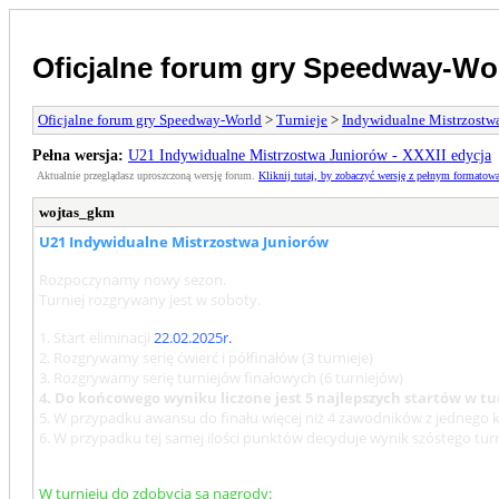
Oficjalne forum gry Speedway-Wo
Oficjalne forum gry Speedway-World
>
Turnieje
>
Indywidualne Mistrzostw
Pełna wersja:
U21 Indywidualne Mistrzostwa Juniorów - XXXII edycja
Aktualnie przeglądasz uproszczoną wersję forum.
Kliknij tutaj, by zobaczyć wersję z pełnym formatow
wojtas_gkm
U21 Indywidualne Mistrzostwa Juniorów
Rozpoczynamy nowy sezon.
Turniej rozgrywany jest w soboty.
1. Start eliminacji
22.02.2025r.
2. Rozgrywamy serię ćwierć i półfinałów (3 turnieje)
3. Rozgrywamy serię turniejów finałowych (6 turniejów)
4. Do końcowego wyniku liczone jest 5 najlepszych startów w tu
5. W przypadku awansu do finału więcej niż 4 zawodników z jednego klub
6. W przypadku tej samej ilości punktów decyduje wynik szóstego turn
W turnieju do zdobycia są nagrody: