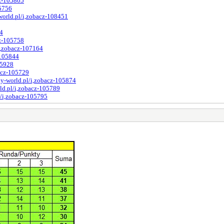
cz-105805
05756
world.pl/i,zobacz-108451
84
cz-105758
i,zobacz-107164
-105844
05928
acz-105729
y-world.pl/i,zobacz-105874
ld.pl/i,zobacz-105789
l/i,zobacz-105795