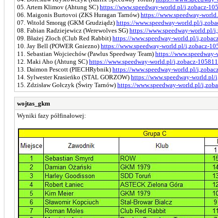
05. Artem Klimov (Ahtung SC)
https://www.speedway-world.pl/i,zobacz-10
06. Maigonis Burtovoi (ZKS Huragan Tarnów)
https://www.speedway-world.
07. Witold Smorąg (GKM Grudziądz)
https://www.speedway-world.pl/i,zob
08. Fabian Radziejewicz (Werewolves SG)
https://www.speedway-world.pl/
09. Błażej Złoch (Club Red Rabbit)
https://www.speedway-world.pl/i,zoba
10. Jay Bell (POWER Gniezno)
https://www.speedway-world.pl/i,zobacz-1
11. Sebastian Wojciechów (Pawlus Speedway Team)
https://www.speedway-
12. Maki Aho (Ahtung SC)
https://www.speedway-world.pl/i,zobacz-105811
13. Daimon Pescott (PIECHRybnik)
https://www.speedway-world.pl/i,zoba
14. Sylwester Krasieńko (STAL GORZOW)
https://www.speedway-world.pl/
15. Zdzisław Gołczyk (Świry Tarnów)
https://www.speedway-world.pl/i,zob
wojtas_gkm
Wyniki fazy półfinałowej: