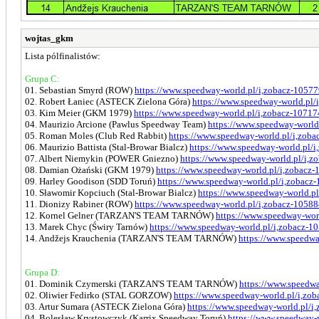
wojtas_gkm
Lista pólfinalistów:
Grupa C:
01. Sebastian Smyrd (ROW)
https://www.speedway-world.pl/i,zobacz-1057
02. Robert Łaniec (ASTECK Zielona Góra)
https://www.speedway-world.pl/
03. Kim Meier (GKM 1979)
https://www.speedway-world.pl/i,zobacz-10717
04. Maurizio Arcione (Pawlus Speedway Team)
https://www.speedway-world
05. Roman Moles (Club Red Rabbit)
https://www.speedway-world.pl/i,zob
06. Maurizio Battista (Stal-Browar Bialcz)
https://www.speedway-world.pl/
07. Albert Niemykin (POWER Gniezno)
https://www.speedway-world.pl/i,z
08. Damian Ożański (GKM 1979)
https://www.speedway-world.pl/i,zobacz
09. Harley Goodison (SDD Toruń)
https://www.speedway-world.pl/i,zobacz
10. Sławomir Kopciuch (Stal-Browar Bialcz)
https://www.speedway-world.p
11. Dionizy Rabiner (ROW)
https://www.speedway-world.pl/i,zobacz-1058
12. Kornel Gelner (TARZAN'S TEAM TARNÓW)
https://www.speedway-wor
13. Marek Chyc (Świry Tarnów)
https://www.speedway-world.pl/i,zobacz-1
14. Andžejs Krauchenia (TARZAN'S TEAM TARNÓW)
https://www.speedwa
Grupa D:
01. Dominik Czymerski (TARZAN'S TEAM TARNÓW)
https://www.speedwa
02. Oliwier Fedirko (STAL GORZOW)
https://www.speedway-world.pl/i,zo
03. Artur Sumara (ASTECK Zielona Góra)
https://www.speedway-world.pl/i
04. Bolesław Krystowczyk (Karrix Speedway Toruń)
https://www.speedway-