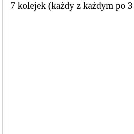
7 kolejek (każdy z każdym po 3
6. Weryfikacja wyników cz
- Zasady punktacji
*** zawodnicy w wieku 16-
stanowi dorobek meczowy,
*** zawodnicy powyżej 18 la
dorobku drużyny, ponadto 
zawodnicy przyjechali za z