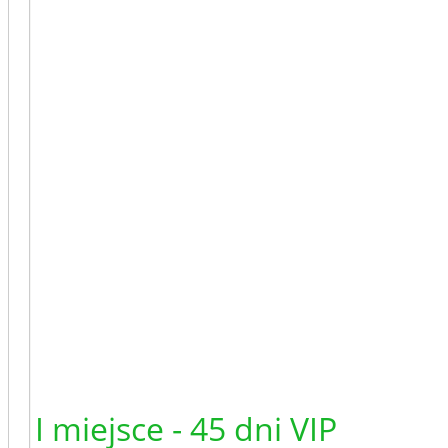
7. W przypadku, kiedy druż
punktów, o kolejności miej
najlepszych zawodników dr
W przypadku remisu na koni
klasyfikowana jest drużyna,
rundzie zasadniczej.
Nagrody:
I miejsce - 45 dni VIP