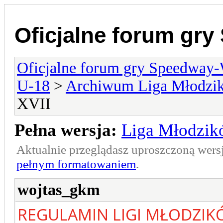
Oficjalne forum gr
Oficjalne forum gry Speedway
U-18
>
Archiwum Liga Młodzi
XVII
Pełna wersja:
Liga Młodzik
Aktualnie przeglądasz uproszczoną wers
pełnym formatowaniem
.
wojtas_gkm
REGULAMIN LIGI MŁODZIKÓ