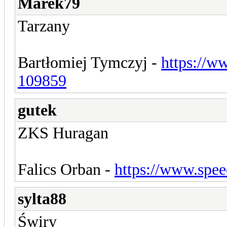
Marek79
Tarzany
Bartłomiej Tymczyj -
https://w
109859
gutek
ZKS Huragan
Falics Orban -
https://www.spe
sylta88
Świry