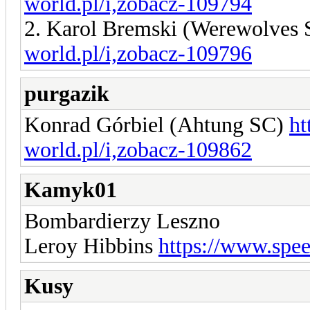
world.pl/i,zobacz-109794
2. Karol Bremski (Werewolves 
world.pl/i,zobacz-109796
purgazik
Konrad Górbiel (Ahtung SC)
ht
world.pl/i,zobacz-109862
Kamyk01
Bombardierzy Leszno
Leroy Hibbins
https://www.spe
Kusy