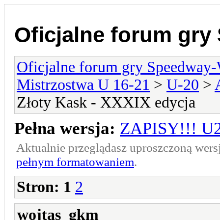
Oficjalne forum gr
Oficjalne forum gry Speedway
Mistrzostwa U 16-21
>
U-20
>
Złoty Kask - XXXIX edycja
Pełna wersja:
ZAPISY!!! U2
Aktualnie przeglądasz uproszczoną wers
pełnym formatowaniem
.
Stron:
1
2
wojtas_gkm