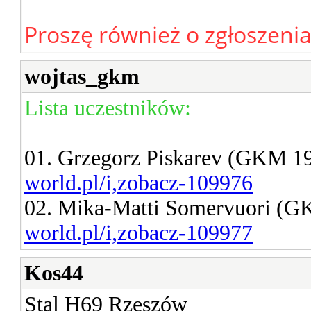
Proszę również o zgłoszeni
wojtas_gkm
Lista uczestników:
01. Grzegorz Piskarev (GKM 1
world.pl/i,zobacz-109976
02. Mika-Matti Somervuori (
world.pl/i,zobacz-109977
Kos44
Stal H69 Rzeszów