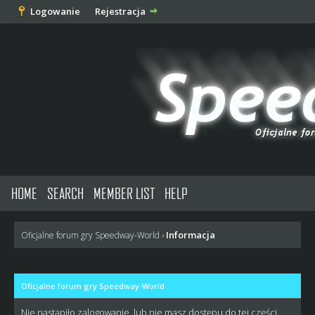
Logowanie
Rejestracja
HOME
SEARCH
MEMBER LIST
HELP
Informacja
Oficjalne forum gry Speedway-World
›
Oficjalne forum gry Speedway-World
Nie nastąpiło zalogowanie, lub nie masz dostępu do tej części