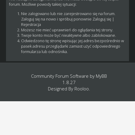
forum. Możliwe powody takiej sytuacji:
Nie zalogowano lub nie zarejestrowano się na forum.
Zaloguj się na nowo i spróbuj ponownie
Zaloguj się
|
Rejestracja
Możesz nie mieć uprawnień do oglądania tej strony.
Twoje konto może być nieaktywne albo zablokowane.
Odwiedzono tę stronę wpisując jej adres bezpośrednio w
pasek adresu przeglądarki zamiast użyć odpowiedniego
formularza lub odnośnika.
Community Forum Software by
MyBB
1.8.27
Designed By
Rooloo
.