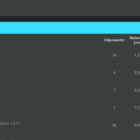
Wyświ
Odpowiedzi
[
ma
ena: 0 na 5 gwiazdek
1
2
3
4
5
14
1,
ena: 0 na 5 gwiazdek
1
2
3
4
5
4
2,
ena: 0 na 5 gwiazdek
1
2
3
4
5
7
6,
a ocena: 3.6 na 5 gwiazdek
1
2
3
4
5
1
7,
(Stron:
1
2
3
)
ena: 0 na 5 gwiazdek
1
2
3
4
5
36
9,