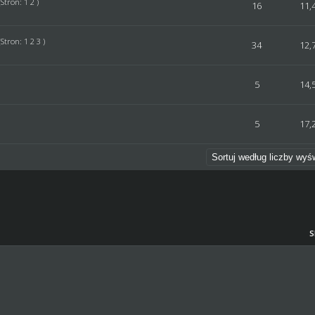
(Stron:
1
2
)
ena: 0 na 5 gwiazdek
1
2
3
4
5
16
11,
(Stron:
1
2
3
)
ena: 0 na 5 gwiazdek
1
2
3
4
5
34
12,
ena: 0 na 5 gwiazdek
1
2
3
4
5
5
14,
ena: 0 na 5 gwiazdek
1
2
3
4
5
5
17,
S