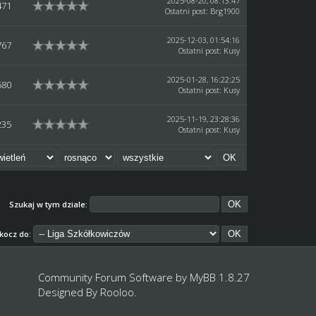
2025-08-20, 08:13:47
471
Ostatni post
:
Brg1900
2025-12-03, 01:54:16
767
Ostatni post
:
Kusy
2025-01-28, 16:22:25
580
Ostatni post
:
Kusy
2025-11-19, 23:28:36
235
Ostatni post
:
Kusy
Szukaj w tym dziale:
kocz do:
Community Forum Software by
MyBB 1.8.27
Designed By
Rooloo
.