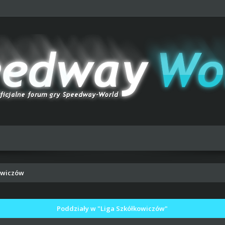
owiczów
Poddziały w "Liga Szkółkowiczów"