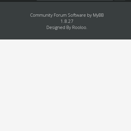
Community Forum Software by
MyBB
1.8.27
Designed By
Rooloo
.