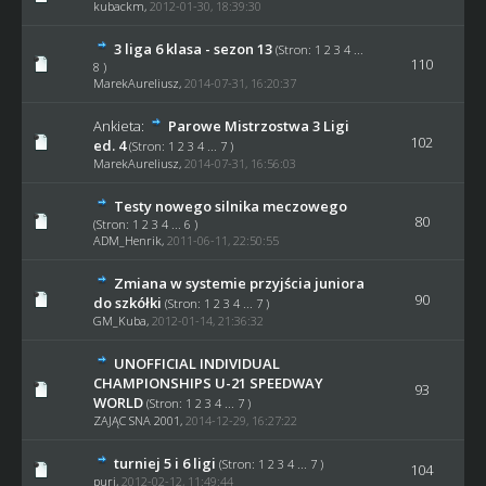
kubackm
,
2012-01-30, 18:39:30
3 liga 6 klasa - sezon 13
(Stron:
1
2
3
4
...
110
8
)
MarekAureliusz,
2014-07-31, 16:20:37
Ankieta:
Parowe Mistrzostwa 3 Ligi
102
ed. 4
(Stron:
1
2
3
4
...
7
)
MarekAureliusz,
2014-07-31, 16:56:03
Testy nowego silnika meczowego
80
(Stron:
1
2
3
4
...
6
)
ADM_Henrik
,
2011-06-11, 22:50:55
Zmiana w systemie przyjścia juniora
90
do szkółki
(Stron:
1
2
3
4
...
7
)
GM_Kuba
,
2012-01-14, 21:36:32
UNOFFICIAL INDIVIDUAL
CHAMPIONSHIPS U-21 SPEEDWAY
93
WORLD
(Stron:
1
2
3
4
...
7
)
ZAJĄC SNA 2001
,
2014-12-29, 16:27:22
turniej 5 i 6 ligi
(Stron:
1
2
3
4
...
7
)
104
puri
,
2012-02-12, 11:49:44