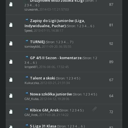
Drużynowe Mistrzostwa 4 Ligi
(Stron:
1
87
2
3
4
...
6
)
szuwarek
,
2014-03-17, 21:57:03
Zapisy do Ligii Juniorów (Liga,
81
Indywidualne, Puchar)
(Stron:
1
2
3
4
...
6
)
Speed
,
2013-07-11, 14:38:17
TURNIEJ
(Stron:
1
2
3
4
...
7
)
92
tomkey666
,
2011-09-20, 06:55:55
GP 4/5 II Sezon - komentarze
(Stron:
1
2
89
3
4
...
6
)
kropek81
,
2016-08-06, 17:32:45
Talent a skoki
(Stron:
1
2
3
4
5
)
67
Kukuczka,
2012-03-21, 21:31:34
Nowa szkółka juniorów
(Stron:
1
2
3
4
5
)
64
GM_Kuba
,
2012-04-12, 19:28:06
Kibice GM_Arek
(Stron:
1
2
3
4
5
)
72
GM_Arek
,
2017-03-28, 21:14:22
5 Liga 31 Klasa
(Stron:
1
2
3
4
...
6
)
82