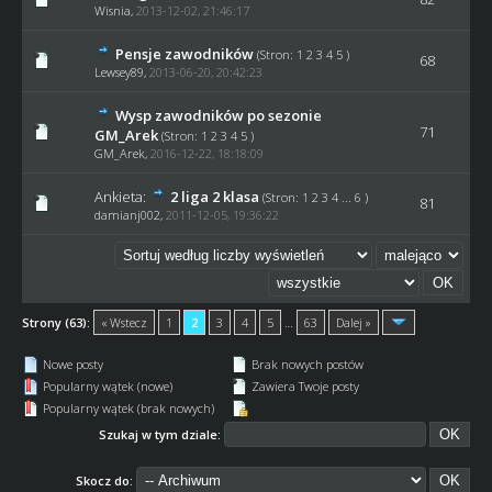
Wisnia
,
2013-12-02, 21:46:17
Pensje zawodników
(Stron:
1
2
3
4
5
)
68
Lewsey89
,
2013-06-20, 20:42:23
Wysp zawodników po sezonie
71
GM_Arek
(Stron:
1
2
3
4
5
)
GM_Arek
,
2016-12-22, 18:18:09
Ankieta:
2 liga 2 klasa
(Stron:
1
2
3
4
...
6
)
81
damianj002
,
2011-12-05, 19:36:22
Strony (63):
« Wstecz
1
2
3
4
5
…
63
Dalej »
Nowe posty
Brak nowych postów
Popularny wątek (nowe)
Zawiera Twoje posty
Popularny wątek (brak nowych)
Szukaj w tym dziale:
Skocz do: