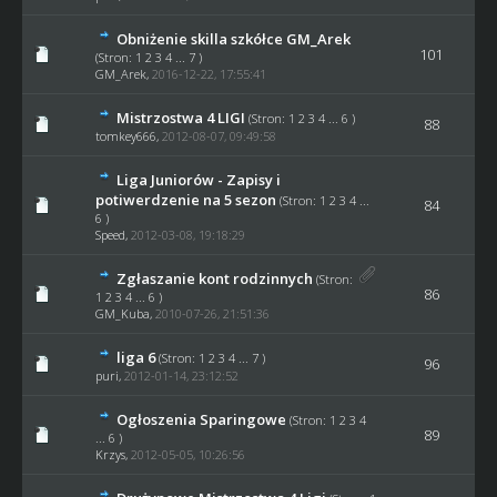
Obniżenie skilla szkółce GM_Arek
101
(Stron:
1
2
3
4
...
7
)
GM_Arek
,
2016-12-22, 17:55:41
Mistrzostwa 4 LIGI
(Stron:
1
2
3
4
...
6
)
88
tomkey666
,
2012-08-07, 09:49:58
Liga Juniorów - Zapisy i
potiwerdzenie na 5 sezon
(Stron:
1
2
3
4
...
84
6
)
Speed
,
2012-03-08, 19:18:29
Zgłaszanie kont rodzinnych
(Stron:
86
1
2
3
4
...
6
)
GM_Kuba
,
2010-07-26, 21:51:36
liga 6
(Stron:
1
2
3
4
...
7
)
96
puri
,
2012-01-14, 23:12:52
Ogłoszenia Sparingowe
(Stron:
1
2
3
4
89
...
6
)
Krzys
,
2012-05-05, 10:26:56