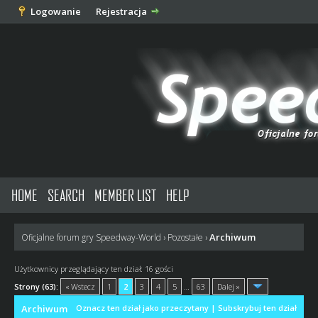
Logowanie
Rejestracja
HOME
SEARCH
MEMBER LIST
HELP
Archiwum
Oficjalne forum gry Speedway-World
›
Pozostałe
›
Użytkownicy przeglądający ten dział: 16 gości
Strony (63):
« Wstecz
1
2
3
4
5
…
63
Dalej »
Archiwum
Oznacz ten dział jako przeczytany
|
Subskrybuj ten dział