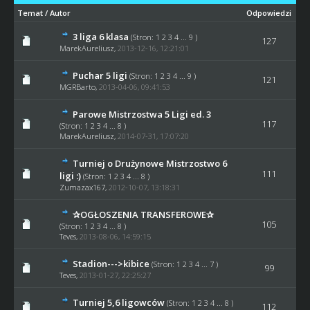
Temat
/
Autor
Odpowiedzi
3 liga 6 klasa
(Stron:
1
2
3
4
...
9
)
127
MarekAureliusz,
2013-12-16, 12:21:01
Puchar 5 ligi
(Stron:
1
2
3
4
...
9
)
121
MGRBarto
,
2013-04-06, 09:41:53
Parowe Mistrzostwa 5 Ligi ed. 3
117
(Stron:
1
2
3
4
...
8
)
MarekAureliusz,
2014-07-31, 17:07:20
Turniej o Drużynowe Mistrzostwo 6
111
ligi :)
(Stron:
1
2
3
4
...
8
)
Zumazax167
,
2012-10-07, 13:18:31
✰OGŁOSZENIA TRANSFEROWE✰
105
(Stron:
1
2
3
4
...
8
)
Teves
,
2013-08-06, 14:59:15
Stadion--->kibice
(Stron:
1
2
3
4
...
7
)
99
Teves
,
2013-01-27, 22:25:27
Turniej 5,6 ligowców
(Stron:
1
2
3
4
...
8
)
112