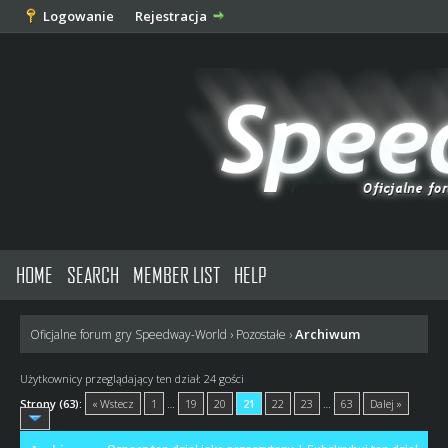
Logowanie
Rejestracja
HOME
SEARCH
MEMBER LIST
HELP
Archiwum
Oficjalne forum gry Speedway-World
›
Pozostałe
›
Użytkownicy przeglądający ten dział: 24 gości
Strony (63):
« Wstecz
1
…
19
20
21
22
23
…
63
Dalej »