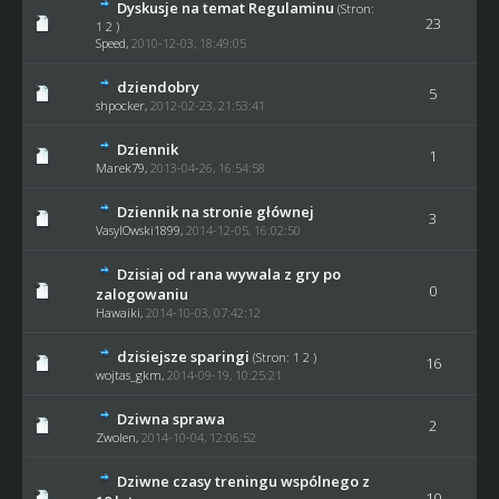
Dyskusje na temat Regulaminu
(Stron:
23
1
2
)
Speed
,
2010-12-03, 18:49:05
dziendobry
5
shpocker
,
2012-02-23, 21:53:41
Dziennik
1
Marek79
,
2013-04-26, 16:54:58
Dziennik na stronie głównej
3
VasylOwski1899
,
2014-12-05, 16:02:50
Dzisiaj od rana wywala z gry po
0
zalogowaniu
Hawaiki
,
2014-10-03, 07:42:12
dzisiejsze sparingi
(Stron:
1
2
)
16
wojtas_gkm
,
2014-09-19, 10:25:21
Dziwna sprawa
2
Zwolen,
2014-10-04, 12:06:52
Dziwne czasy treningu wspólnego z
10