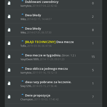
Dublowani zawodnicy
0
kamykov
,
2014-07-04, 22:42:42
Dwa błedy
2
Włos
,
2014-02-11, 14:44:07
Dwa błedy
8
Włos
,
2014-07-31, 06:57:30
[BŁĄD TECHNICZNY]
Dwa mecze
1
Tofik
,
2019-03-30, 06:47:36
Dwa mecze w tygodniu.
(Stron:
1
2
)
15
VasylOwski1899
,
2014-11-29, 09:01:23
Dwa oblicza jednego meczu
5
kamykov
,
2011-01-16, 15:12:13
dwa razy pobrane za leczenie.
1
Siwy1296
,
2014-05-15, 21:56:46
Dwie propozycje
7
Champion
,
2011-10-03, 17:40:42