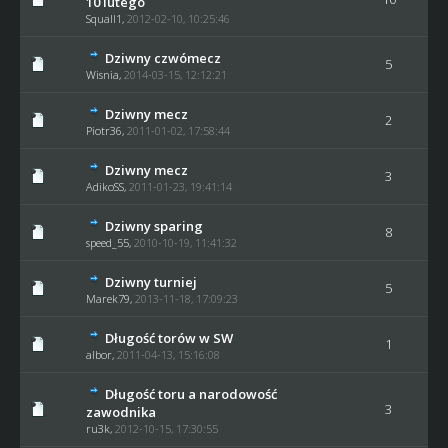
10 lutego
Squall1
,
2012-02-10, 10:25:46
Dziwny czwómecz
5
Wisnia
,
2014-03-15, 12:12:21
Dziwny mecz
2
Piotr36,
2011-01-02, 17:58:44
Dziwny mecz
3
AdikoSS,
2011-01-23, 19:41:14
Dziwny sparing
8
speed_55,
2010-10-19, 11:41:32
Dziwny turniej
5
Marek79
,
2013-11-18, 17:09:23
Długość torów w SW
1
albor,
2011-04-13, 15:16:08
Długość toru a narodowość
3
zawodnika
ru3k
,
2012-10-15, 17:30:55