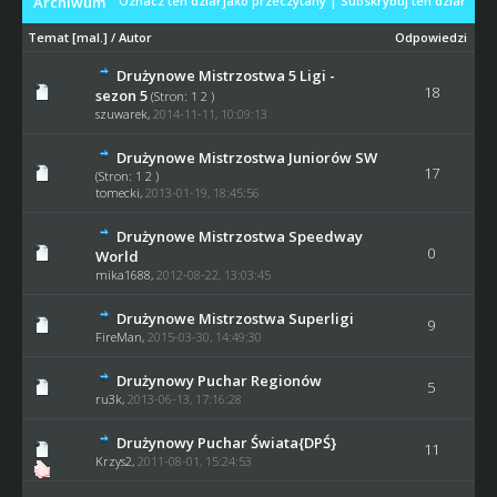
Archiwum
Oznacz ten dział jako przeczytany
|
Subskrybuj ten dział
Temat
[
mal.
]
/
Autor
Odpowiedzi
Drużynowe Mistrzostwa 5 Ligi -
18
sezon 5
(Stron:
1
2
)
szuwarek
,
2014-11-11, 10:09:13
Drużynowe Mistrzostwa Juniorów SW
17
(Stron:
1
2
)
tomecki
,
2013-01-19, 18:45:56
Drużynowe Mistrzostwa Speedway
0
World
mika1688
,
2012-08-22, 13:03:45
Drużynowe Mistrzostwa Superligi
9
FireMan
,
2015-03-30, 14:49:30
Drużynowy Puchar Regionów
5
ru3k
,
2013-06-13, 17:16:28
Drużynowy Puchar Świata{DPŚ}
11
Krzys2
,
2011-08-01, 15:24:53