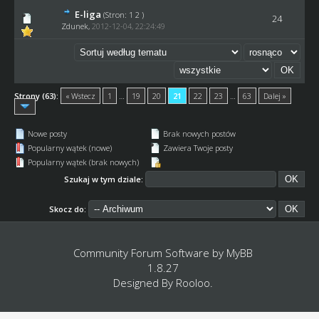
E-liga
(Stron:
1
2
)
24
Zdunek
,
2012-12-04, 22:24:49
Strony (63):
« Wstecz
1
…
19
20
21
22
23
…
63
Dalej »
Nowe posty
Brak nowych postów
Popularny wątek (nowe)
Zawiera Twoje posty
Popularny wątek (brak nowych)
Szukaj w tym dziale:
Skocz do:
Community Forum Software by
MyBB
1.8.27
Designed By
Rooloo
.